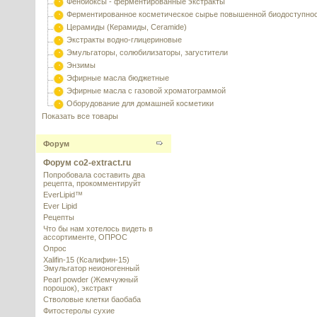
Фенбиоксы - ферментированные экстракты
Ферментированное косметическое сырье повышенной биодоступно
Церамиды (Керамиды, Ceramide)
Экстракты водно-глицериновые
Эмульгаторы, солюбилизаторы, загустители
Энзимы
Эфирные масла бюджетные
Эфирные масла с газовой хроматограммой
Оборудование для домашней косметики
Показать все товары
Форум
Форум co2-extract.ru
Попробовала составить два
рецепта, прокомментируйт
EverLipid™
Ever Lipid
Рецепты
Что бы нам хотелось видеть в
ассортименте, ОПРОС
Опрос
Xalifin-15 (Ксалифин-15)
Эмульгатор неионогенный
Pearl powder (Жемчужный
порошок), экстракт
Стволовые клетки баобаба
Фитостеролы сухие