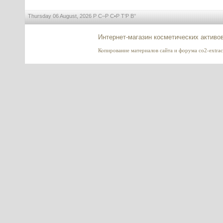
Thursday 06 August, 2026 Р С–Р С•Р Т‘Р В°
Гидролизованные протеины
пшеницы (Hydrolyzed Wheat
Protein) 40%, Италия
Интернет-магазин косметических активо
Копирование материалов сайта и форума co2-extract
---------
Biolin P (Биолин) - пребиотик из
олигосахаридов и инулина
---------
Procapil™ (Прокапил) - пептид
для роста волос, Sederma,
Франция
---------