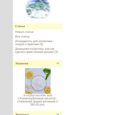
SOLAGUM™ (Солагум,
Солагам) - натуральный
Статьи
гелеобразователь от Seppic
Новые статьи
---------
Все статьи
Ингредиенты для косметики -
теория и практика
(5)
Домашняя косметика, или как
сделать крем своими руками
(3)
Новинки
Vitamin C стабильный (Витамин
C) Magnesium Ascorbyl
Phosphate (MAP)
---------
3-o-Ethyl ascorbic acid
(Этиласкорбиновая кислота) -
стабильная форма витамина С
260.00 руб.
PRODEW 500 (Продью 500) НУФ
Комплекс аминокислот для
Вопросы
волос и кожи