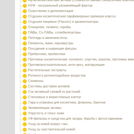
Мультикомплексные активы (сложносоставные синергичные компле
НУФ - натуральный увлажняющий фактор
Осветление и депигментация
Отдушки косметические парфюмерные премиум-класса
Отдушки пищевые (Flavors) и ароматизаторы
Очищение, пилинги, скрабы
ПАВы, Со-ПАВы, солюбилизаторы
Пептиды и аминокислоты
Пигменты, мики, перламутры
Похудение и коррекция фигуры
Пребиотики, пробиотики
Протеины косметические: коллаген, эластин, кератин, протеины жи
Противовоспалительные, анти-акнэ, матирующие
Растительные экстракты
Ретинол и ретиноподобные вещества
Силиконы
Системы доставки активов
Сок активный свежий из растений
Стволовые и меристемные клетки
Тара и упаковка для косметики, флаконы, баночки
Увлажняющие активы
Упругость и тонус кожи
УФ-фильтры и средства для загара, борьба с фотостарением
Уход за кожей вокруг глаз
Уход за чувствительной кожей