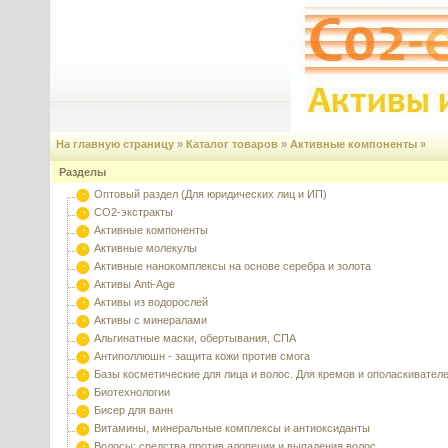
На главную страницу
»
Каталог товаров
»
Активные компоненты
»
Разделы
Оптовый раздел (Для юридических лиц и ИП)
CO2-экстракты
Активные компоненты
Активные молекулы
Активные нанокомплексы на основе серебра и золота
Активы Anti-Age
Активы из водорослей
Активы с минералами
Альгинатные маски, обертывания, СПА
Антиполлюшн - защита кожи против смога
Базы косметические для лица и волос. Для кремов и ополаскивател
Биотехнологии
Бисер для ванн
Витамины, минеральные комплексы и антиоксиданты
Волосы: средства против алопеции и выпадения волос