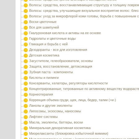
Волосы: средства, восстанавливающие структуру и толщину повре
Волосы: средства, улучшающие визуальное восприятие волос: блес
Волосы: уход за микрофлорой кожи головы, борьба с повышенным 
Воски цветочные
Все для шампуней
Гиалуроновая кислота и активы на ее основе
Гидролаты и цветочные воды
Гликация и борьба с ней
Дезодоранты - все для изготовления
Детская косметика
Загустители, гелеобразователи, основы
Защита, восстановление, детоксикация
Зубная паста - компоненты
Кислоты и пилинги
Консерванты, хелаторы, регуляторы кислотности
Концентрированные, титрованные по активному веществу водораст
Корнеотерапия
Коррекция объема груди, щек, лица, бедер, талии (+и-)
Ланолы и другие эмоленты
Липосомы, экзосомы, наносомы
Лифтинг-системы
Масла, эмоленты, баттеры, воски
Минеральная декоративная косметика
Миорелаксанты (блокировка избыточной мимики)