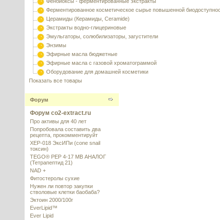
Фенбиоксы - ферментированные экстракты
Ферментированное косметическое сырье повышенной биодоступно
Церамиды (Керамиды, Ceramide)
Экстракты водно-глицериновые
Эмульгаторы, солюбилизаторы, загустители
Энзимы
Эфирные масла бюджетные
Эфирные масла с газовой хроматограммой
Оборудование для домашней косметики
Показать все товары
Форум
Форум co2-extract.ru
Про активы для 40 лет
Попробовала составить два
рецепта, прокомментируйт
XEP-018 ЭксИПи (cone snail
токсин)
TEGO® PEP 4-17 MB АНАЛОГ
(Тетрапептид 21)
NAD +
Фитостеролы сухие
Нужен ли повтор закупки
стволовые клетки баобаба?
Эктоин 2000/100г
EverLipid™
Ever Lipid