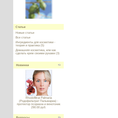
Superox-C™ AF (Суперокс С) -
поглотитель свободных
Статьи
радикалов
Новые статьи
---------
Все статьи
Ингредиенты для косметики -
теория и практика
(5)
Домашняя косметика, или как
сделать крем своими руками
(3)
Новинки
Баобаба стволовые клетки - для
лифтинга
---------
Rhodofiltrat Palmaria
(Родофильтрат Пальмариа) -
протектор псориаза и венотоник
290.00 руб.
Кокоилглутамат динатрия
(Disodium Cocoyl Glutamate),
Италия
Вопросы