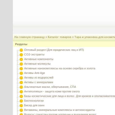
На главную страницу
»
Каталог товаров
»
Тара и упаковка для космет
Разделы
Оптовый раздел (Для юридических лиц и ИП)
CO2-экстракты
Активные компоненты
Активные молекулы
Активные нанокомплексы на основе серебра и золота
Активы Anti-Age
Активы из водорослей
Активы с минералами
Альгинатные маски, обертывания, СПА
Антиполлюшн - защита кожи против смога
Базы косметические для лица и волос. Для кремов и ополаскивател
Биотехнологии
Бисер для ванн
Витамины, минеральные комплексы и антиоксиданты
Волосы: средства против алопеции и выпадения волос