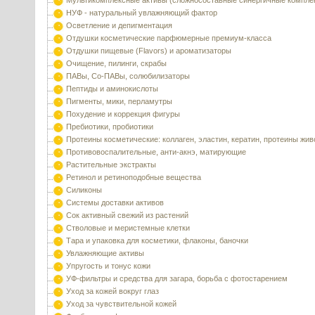
Мультикомплексные активы (сложносоставные синергичные компле
НУФ - натуральный увлажняющий фактор
Осветление и депигментация
Отдушки косметические парфюмерные премиум-класса
Отдушки пищевые (Flavors) и ароматизаторы
Очищение, пилинги, скрабы
ПАВы, Со-ПАВы, солюбилизаторы
Пептиды и аминокислоты
Пигменты, мики, перламутры
Похудение и коррекция фигуры
Пребиотики, пробиотики
Протеины косметические: коллаген, эластин, кератин, протеины жи
Противовоспалительные, анти-акнэ, матирующие
Растительные экстракты
Ретинол и ретиноподобные вещества
Силиконы
Системы доставки активов
Сок активный свежий из растений
Стволовые и меристемные клетки
Тара и упаковка для косметики, флаконы, баночки
Увлажняющие активы
Упругость и тонус кожи
УФ-фильтры и средства для загара, борьба с фотостарением
Уход за кожей вокруг глаз
Уход за чувствительной кожей