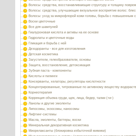
Волосы: средства, восстанавливающие структуру и толщину повре
Волосы: средства, улучшающие визуальное восприятие волос: блес
Волосы: уход за микрофлорой кожи головы, борьба с повышенным 
Воски цветочные
Все для шампуней
Гиалуроновая кислота и активы на ее основе
Гидролаты и цветочные воды
Гликация и борьба с ней
Дезодоранты - все для изготовления
Детская косметика
Загустители, гелеобразователи, основы
Защита, восстановление, детоксикация
Зубная паста - компоненты
Кислоты и пилинги
Консерванты, хелаторы, регуляторы кислотности
Концентрированные, титрованные по активному веществу водораст
Корнеотерапия
Коррекция объема груди, щек, лица, бедер, талии (+и-)
Ланолы и другие эмоленты
Липосомы, экзосомы, наносомы
Лифтинг-системы
Масла, эмоленты, баттеры, воски
Минеральная декоративная косметика
Миорелаксанты (блокировка избыточной мимики)