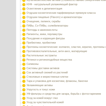
Мультикомплексные активы (сложносоставные синергичные ком
НУФ - натуральный увлажняющий фактор
Осветление и депигментация
Отдушки косметические парфюмерные премиум-класса
Отдушки пищевые (Flavors) и ароматизаторы
Очищение, пилинги, скрабы
ПАВы, Со-ПАВы, солюбилизаторы
Пептиды и аминокислоты
Пигменты, мики, перламутры
Похудение и коррекция фигуры
Пребиотики, пробиотики
Протеины косметические: коллаген, эластин, кератин, протеины
Противовоспалительные, анти-акнэ, матирующие
Растительные экстракты
Ретинол и ретиноподобные вещества
Силиконы
Системы доставки активов
Сок активный свежий из растений
Стволовые и меристемные клетки
Тара и упаковка для косметики, флаконы, баночки
Увлажняющие активы
Упругость и тонус кожи
УФ-фильтры и средства для загара, борьба с фотостарением
Уход за кожей вокруг глаз
Уход за чувствительной кожей