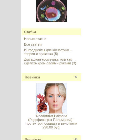
Ectoin (Эктоин), КНР
Статьи
Новые статьи
---------
Все статьи
Ингредиенты для косметики -
теория и практика
(5)
Домашняя косметика, или как
сделать крем своими руками
(3)
Biolin P (Биолин) - пребиотик из
Новинки
олигосахаридов и инулина
---------
Rhodofiltrat Palmaria
(Родофильтрат Пальмариа) -
протектор псориаза и венотоник
Мочевина косметическая
290.00 руб.
высокой очистки, Германия
Вопросы
---------