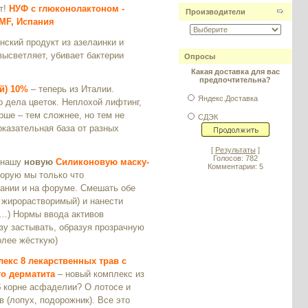
т!
НУФ с глюконолактоном -
Производители
MF, Испания
нский продукт из азелаинки и
высветляет, убивает бактерии
Опросы
Какая доставка для вас
предпочтительна?
й) 10%
– теперь из Италии.
Яндекс.Доставка
 дела цветок. Неплохой лифтинг,
рше – тем сложнее, но тем не
СДЭК
оказательная база от разных
[
Результаты
]
Голосов: 782
 нашу
новую
Силиконовую маску-
Комментарии: 5
торую мы только что
ании и на форуме. Смешать обе
о жирорастворимый) и нанести
ж…) Нормы ввода активов
зу застывать, образуя прозрачную
олее жёсткую)
екс 8 лекарственных трав с
о дерматита
– новый комплекс из
б корне асфаделии? О лотосе и
 (лопух, подорожник). Все это