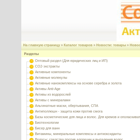
На главную страницу
»
Каталог товаров
»
Новости: товары
»
Новос
Разделы
Оптовый раздел (Для юридических лиц и ИП)
CO2-экстракты
Активные компоненты
Активные молекулы
Активные нанокомплексы на основе серебра и золота
Активы Anti-Age
Активы из водорослей
Активы с минералами
Альгинатные маски, обертывания, СПА
Антиполлюшн - защита кожи против смога
Базы косметические для лица и волос. Для кремов и ополаскива
Биотехнологии
Бисер для ванн
Витамины, минеральные комплексы и антиоксиданты
Волосы: средства против алопеции и выпадения волос