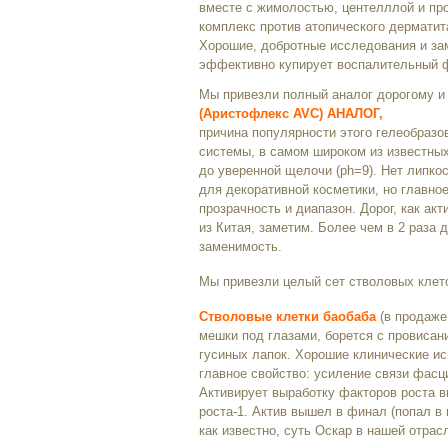
вместе с жимолостью, центелллой и пр
комплекс против атопического дерматита
Хорошие, добротные исследования и за
эффективно купирует воспалительный ф
Мы привезли полный аналог дорогому 
(Аристофлекс AVC) АНАЛОГ,
причина популярности этого гелеобразо
системы, в самом широком из известных
до уверенной щелочи (ph=9). Нет липко
для декоративной косметики, но главное
прозрачность и диапазон. Дорог, как акт
из Китая, заметим. Более чем в 2 раза 
заменимость.
Мы привезли целый сет стволовых клето
Стволовые клетки баобаба
(в продаже 
мешки под глазами, борется с провисан
гусиных лапок. Хорошие клинические и
главное свойство: усиление связи фасц
Активирует выработку факторов роста 
роста-1. Актив вышел в финал (попал в 
как известно, суть Оскар в нашей отрас