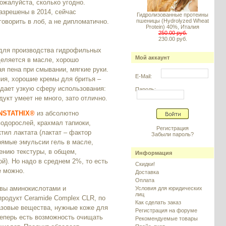
ожалуйста, сколько угодно.
азрешены в 2014, сейчас
Гидролизованные протеины
говорить в лоб, а не дипломатично.
пшеницы (Hydrolyzed Wheat
Protein) 40%, Италия
250.00 руб.
230.00 руб.
для производства гидрофильных
Мой аккаунт
еляется в масле, хорошо
я пена при смывании, мягкие руки.
E-Mail:
ия, хорошие кремы для бритья –
 дает узкую сферу использования:
Пароль:
кт умеет не много, зато отлично.
NSTATHIX®
из абсолютно
водорослей, крахмал тапиоки,
Регистрация
тил лактата (лактат – фактор
Забыли пароль?
рямые эмульсии гель в масле,
ению текстуры, в общем,
Информация
ой). Но надо в среднем 2%, то есть
Скидки!
е можно.
Доставка
Оплата
вы аминокислотами и
Условия для юридических
лиц
родукт Ceramide Complex CLR, по
Как сделать заказ
зовые вещества, нужные коже для
Регистрация на форуме
теперь есть возможность очищать
Рекомендуемые товары