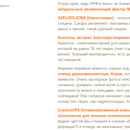
И еще один, ведь НУФ-в много не бывае
пности
натуральный увлажняющий фактор N
AZELOGLICINA (Азелоглицин)
– италья
глицина. Сахара увлажняют, азелаинка 
(акнэ) и прочее, такой удачный тандем.
Акмеллы экстракт (маслорастворимы
Акмелла – комплиментарный для нашего
который на дамах 35 лет виден (чем ста
менее). Хороший производитель, есть д
поставщиков.
Жирорастворимую акмеллу хорошо под
пленку двухкомпонентную, Корея
,
ко
привезли.
Очень наглядные фото в опис
силикона, добавить любой актив (строг
шпателем (а можно и пальцами, чего у
соблюдаем! Оба силикона начинают сра
пленку (не такую, как гидроколлоиды, б
U-active®P8 Оптимизированный компл
прополисом для лечения атопическог
редких цветов (вы слышали в сказках о
форзиции?) и отнюдь не изысканных трав