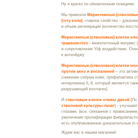
Ну и кратко по обновленным позициям:
Мы привезли
Меристемные (стволовые
(готу кола)
, главное свойство – доказа
и объем регенерации (количество восст
Меристемные (стволовые) клетки хло
травянистого
-
межклеточный матрикс (
и сопротивление У/ф воздействию. Очен
к антиэйджу.
Меристемные (стволовые) клетки нон
против акнэ и воспалений
– это актив
снижение себума кожи, профилактика ст
интерлекина IL-8, который является та
разрушающей коллаген).
И
стволовые клетки оливы дикой
(По
стволовой культуры лизат
) - улучшае
глазами, (все, связанное с провисанием
увеличение пролиферации фибробластов 
есть опубликованные доказательные in viv
Ждем вас в нашем магазине!