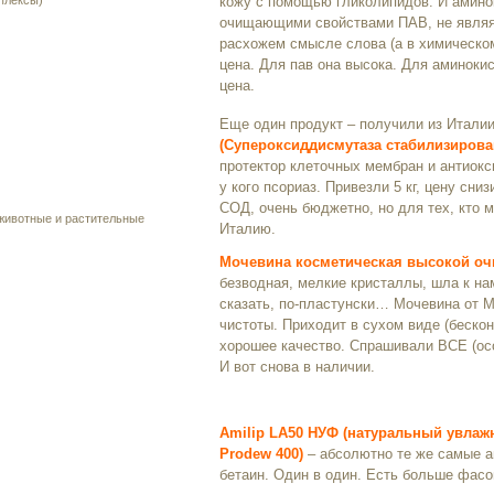
плексы)
кожу с помощью гликолипидов. И амино
очищающими свойствами ПАВ, не являя
расхожем смысле слова (а в химическом
цена. Для пав она высока. Для аминокис
цена.
Еще один продукт – получили из Итали
(Супероксиддисмутаза стабилизирова
протектор клеточных мембран и антиокси
у кого псориаз. Привезли 5 кг, цену сни
СОД, очень бюджетно, но для тех, кто м
 животные и растительные
Италию.
Мочевина косметическая высокой оч
безводная, мелкие кристаллы, шла к на
сказать, по-пластунски… Мочевина от М
чистоты. Приходит в сухом виде (бескон
хорошее качество. Спрашивали ВСЕ (осо
И вот снова в наличии.
Amilip LA50 НУФ (натуральный увла
Prodew 400)
– абсолютно те же самые 
бетаин. Один в один. Есть больше фасо