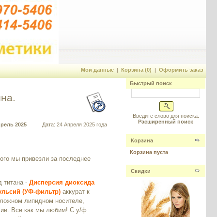
Мои данные
|
Корзина (0)
|
Оформить заказ
Быстрый поиск
на.
Введите слово для поиска.
Расширенный поиск
прель 2025
Дата: 24 Апреля 2025 года
Корзина
Корзина пуста
ного мы привезли за последнее
Скидки
 титана -
Дисперсия диоксида
ульсий (УФ-фильтр)
аккурат к
сложном липидном носителе,
ии. Все как мы любим! С у/ф