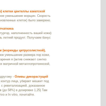
) клетки центеллы азиатской
нное уменьшение морщин. Скорость
ановленных клеток) было замерено.
пчатника
тургор, наполненность вашей кожи)
ь летний продукт. Получаем бонус
и (моринды цитрусолистной),
ное уменьшение размера пор кожи,
арения я (актив снижают синтез
кже матричной металлопротеинозой,
 другому -
Оливы дикорастущей
т контур лица, убирает мешкит под
, с ревитализацией, доказанное
(до 58%) в дозировке 1,25) Там
o и In vitro, почитайте.