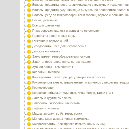
Волосы: средства, восстанавливающие структуру и толщину по
Волосы: средства, улучшающие визуальное восприятие волос: б
Волосы: уход за микрофлорой кожи головы, борьба с повышенн
Воски цветочные
Все для шампуней
Гиалуроновая кислота и активы на ее основе
Гидролаты и цветочные воды
Гликация и борьба с ней
Дезодоранты - все для изготовления
Детская косметика
Загустители, гелеобразователи, основы
Защита, восстановление, детоксикация
Зубная паста - компоненты
Кислоты и пилинги
Консерванты, хелаторы, регуляторы кислотности
Концентрированные, титрованные по активному веществу водор
Корнеотерапия
Коррекция объема груди, щек, лица, бедер, талии (+и-)
Ланолы и другие эмоленты
Липосомы, экзосомы, наносомы
Лифтинг-системы
Масла, эмоленты, баттеры, воски
Минеральная декоративная косметика
Миорелаксанты (блокировка избыточной мимики)