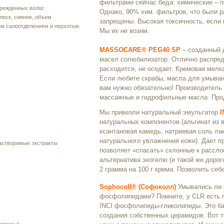
фильтрами сейчас беда: химические – п
врежденных волос
Однако, 90% хим. фильтров, что были р
леск, сияние, объем
запрещены. Высокая токсичность, если 
ым салоотделением и перхотью
Мы их не возим.
MASSOCARE® PEG40 SP
– созданный 
масел солюбилизатор. Отлично распред
расходится, не оседает. Кремовая мелка
Если любите скрабы, масла для умыван
вам нужно обязательно! Производитель
массажные и гидрофильные масла. Проду
Мы привезли натуральный эмульгатор
I
натуральных компонентов (альгинат из 
ксантановая камедь, натриевая соль лак
натурального увлажнения кожи). Дает п
астворимые экстракты
позволяет «спасать» склонные к рассло
альтернатива экогелю (и такой же дорог
2 грамма на 100 г крема. Позволить себ
Sophocoll® (Софоколл)
Умывались ли 
фосфолипидами? Помните, у CLR есть п
INCI фосфолипиды-гликолипиды. Это ба
создания собственных церамидов. Вот 