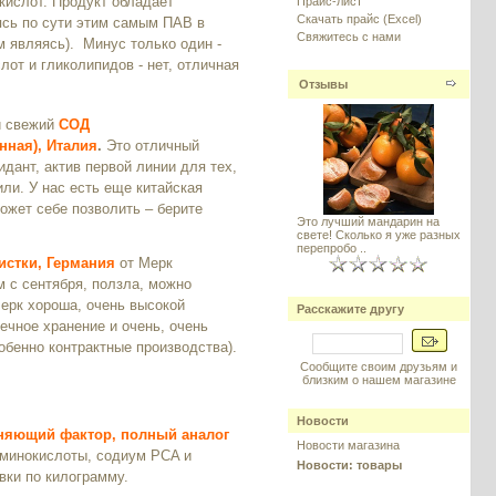
кислот. Продукт обладает
Прайс-лист
Скачать прайс (Excel)
сь по сути этим самым ПАВ в
Свяжитесь с нами
 являясь). Минус только один -
лот и гликолипидов - нет, отличная
Отзывы
и свежий
СОД
нная), Италия
.
Это отличный
дант, актив первой линии для тех,
зили. У нас есть еще китайская
ожет себе позволить – берите
Это лучший мандарин на
свете! Сколько я уже разных
перепробо ..
истки, Германия
от Мерк
м с сентября, ползла, можно
ерк хороша, очень высокой
Расскажите другу
ечное хранение и очень, очень
бенно контрактные производства).
Сообщите своим друзьям и
близким о нашем магазине
Новости
жняющий фактор, полный аналог
Новости магазина
аминокислоты, содиум PCA и
Новости: товары
вки по килограмму.