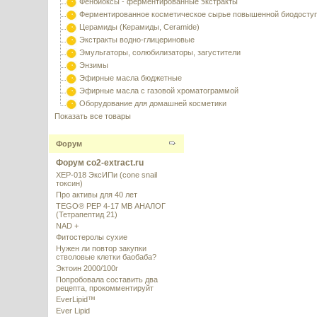
Фенбиоксы - ферментированные экстракты
Ферментированное косметическое сырье повышенной биодосту
Церамиды (Керамиды, Ceramide)
Экстракты водно-глицериновые
Эмульгаторы, солюбилизаторы, загустители
Энзимы
Эфирные масла бюджетные
Эфирные масла с газовой хроматограммой
Оборудование для домашней косметики
Показать все товары
Форум
Форум co2-extract.ru
XEP-018 ЭксИПи (cone snail
токсин)
Про активы для 40 лет
TEGO® PEP 4-17 MB АНАЛОГ
(Тетрапептид 21)
NAD +
Фитостеролы сухие
Нужен ли повтор закупки
стволовые клетки баобаба?
Эктоин 2000/100г
Попробовала составить два
рецепта, прокомментируйт
EverLipid™
Ever Lipid