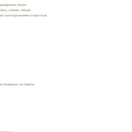
врежденных волос
леск, сияние, объем
ым салоотделением и перхотью
астворимые экстракты