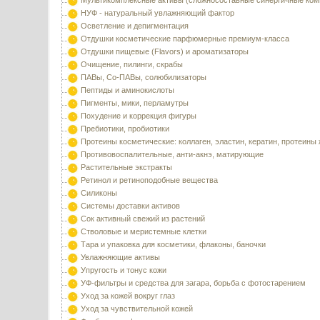
Мультикомплексные активы (сложносоставные синергичные ком
НУФ - натуральный увлажняющий фактор
Осветление и депигментация
Отдушки косметические парфюмерные премиум-класса
Отдушки пищевые (Flavors) и ароматизаторы
Очищение, пилинги, скрабы
ПАВы, Со-ПАВы, солюбилизаторы
Пептиды и аминокислоты
Пигменты, мики, перламутры
Похудение и коррекция фигуры
Пребиотики, пробиотики
Протеины косметические: коллаген, эластин, кератин, протеины
Противовоспалительные, анти-акнэ, матирующие
Растительные экстракты
Ретинол и ретиноподобные вещества
Силиконы
Системы доставки активов
Сок активный свежий из растений
Стволовые и меристемные клетки
Тара и упаковка для косметики, флаконы, баночки
Увлажняющие активы
Упругость и тонус кожи
УФ-фильтры и средства для загара, борьба с фотостарением
Уход за кожей вокруг глаз
Уход за чувствительной кожей