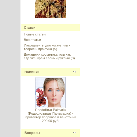
Dragon's Blood (Дракона кровь)
Статьи
Новые статьи
---------
Все статьи
Ингредиенты для косметики -
теория и практика
(5)
Домашняя косметика, или как
сделать крем своими руками
(3)
Новинки
BADD (bis-aminopropyl diglycol
dimaleate) - активная молекула
Olaplex для полного
восстановления структуры
волос
---------
Rhodofiltrat Palmaria
(Родофильтрат Пальмариа) -
протектор псориаза и венотоник
290.00 руб.
Sepilift (Сепилифт), Seppic,
Вопросы
Франция