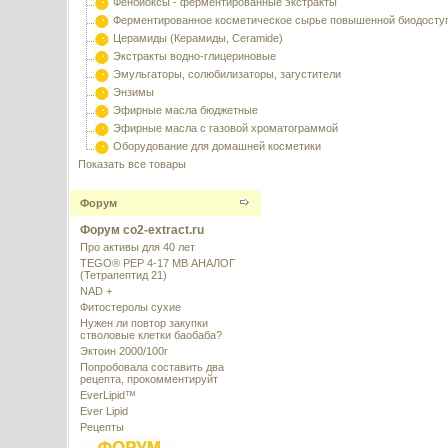
Фенбиоксы - ферментированные экстракты
Ферментированное косметическое сырье повышенной биодосту
Церамиды (Керамиды, Ceramide)
Экстракты водно-глицериновые
Эмульгаторы, солюбилизаторы, загустители
Энзимы
Эфирные масла бюджетные
Эфирные масла с газовой хроматограммой
Оборудование для домашней косметики
Показать все товары
Форум
Форум co2-extract.ru
Про активы для 40 лет
TEGO® PEP 4-17 MB АНАЛОГ
(Тетрапептид 21)
NAD +
Фитостеролы сухие
Нужен ли повтор закупки
стволовые клетки баобаба?
Эктоин 2000/100г
Попробовала составить два
рецепта, прокомментируйт
EverLipid™
Ever Lipid
Рецепты