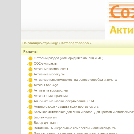
На главную страницу
»
Каталог товаров
»
Разделы
Оптовый раздел (Для юридических лиц и ИП)
CO2-экстракты
Активные компоненты
Активные молекулы
Активные нанокомплексы на основе серебра и золота
Активы Anti-Age
Активы из водорослей
Активы с минералами
Альгинатные маски, обертывания, СПА
Антиполлюшн - защита кожи против смога
Базы косметические для лица и волос. Для кремов и ополаскива
Биотехнологии
Бисер для ванн
Витамины, минеральные комплексы и антиоксиданты
Волосы: средства против алопеции и выпадения волос