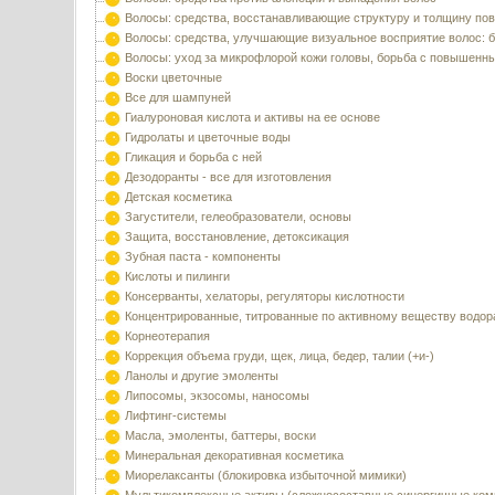
Волосы: средства, восстанавливающие структуру и толщину по
Волосы: средства, улучшающие визуальное восприятие волос: б
Волосы: уход за микрофлорой кожи головы, борьба с повышенн
Воски цветочные
Все для шампуней
Гиалуроновая кислота и активы на ее основе
Гидролаты и цветочные воды
Гликация и борьба с ней
Дезодоранты - все для изготовления
Детская косметика
Загустители, гелеобразователи, основы
Защита, восстановление, детоксикация
Зубная паста - компоненты
Кислоты и пилинги
Консерванты, хелаторы, регуляторы кислотности
Концентрированные, титрованные по активному веществу водор
Корнеотерапия
Коррекция объема груди, щек, лица, бедер, талии (+и-)
Ланолы и другие эмоленты
Липосомы, экзосомы, наносомы
Лифтинг-системы
Масла, эмоленты, баттеры, воски
Минеральная декоративная косметика
Миорелаксанты (блокировка избыточной мимики)