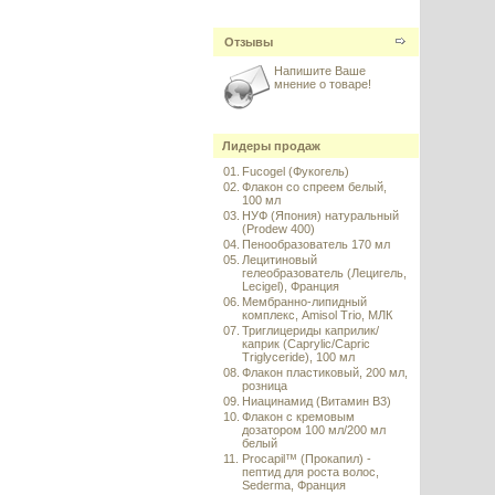
Отзывы
Напишите Ваше
мнение о товаре!
Лидеры продаж
01.
Fucogel (Фукогель)
02.
Флакон со спреем белый,
100 мл
03.
НУФ (Япония) натуральный
(Prodew 400)
04.
Пенообразователь 170 мл
05.
Лецитиновый
гелеобразователь (Лецигель,
Lecigel), Франция
06.
Мембранно-липидный
комплекс, Amisol Trio, МЛК
07.
Триглицериды каприлик/
каприк (Caprylic/Capric
Triglyceride), 100 мл
08.
Флакон пластиковый, 200 мл,
розница
09.
Ниацинамид (Витамин B3)
10.
Флакон с кремовым
дозатором 100 мл/200 мл
белый
11.
Procapil™ (Прокапил) -
пептид для роста волос,
Sederma, Франция