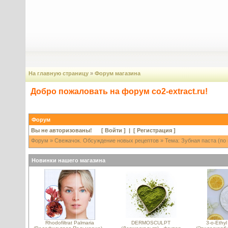
На главную страницу
»
Форум магазина
Добро пожаловать на форум co2-extract.ru!
Форум
Вы не авторизованы! [
Войти
] | [
Регистрация
]
Форум
»
Свежачок. Обсуждение новых рецептов
» Тема: Зубная паста (по
Новинки нашего магазина
Rhodofiltrat Palmaria
DERMOSCULPT
3-o-Ethyl