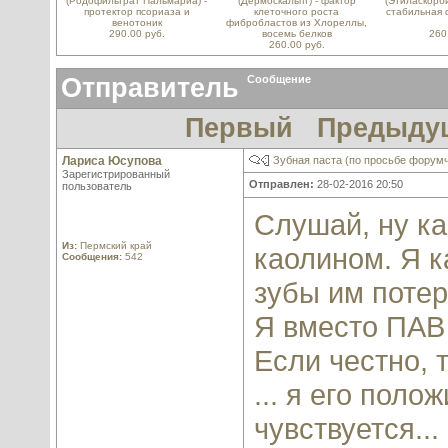
(Родофильтрат Пальмариа) -
(Дермоскальпт) - фактор
(Этиласкорби
протектор псориаза и
клеточного роста
стабильная
венотоник
фибробластов из Хлореллы,
290.00 руб.
восемь белков
260
260.00 руб.
Отправитель
Сообщение
Первый
Предыду
Лариса Юсупова
Зубная паста (по просьбе форум
Зарегистрированный
Отправлен:
28-02-2016 20:50
пользователь
Слушай, ну ка
Из:
Пермский край
каолином. Я к
Сообщения:
542
зубы им потере
Я вместо ПАВ
Если честно, 
... я его поло
чувствуется...