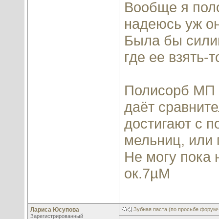
Вообще я поло
надеюсь уж он
Была бы силик
где ее взять-то
Полисорб МП 
даёт сравните
достигают с 
мельниц, или 
Не могу пока 
ок.7µМ
Лариса Юсупова
Зубная паста (по просьбе форум
Зарегистрированный