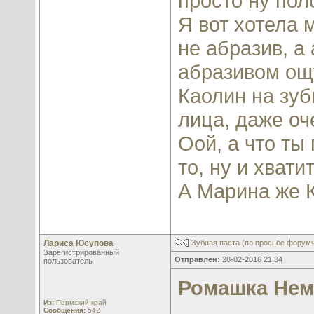
просто ну пол
Я вот хотела 
не абразив, а 
абразивом ощ
Каолин на зуб
лица, даже оч
Оой, а что ты
то, ну и хвати
А Марина же К
Лариса Юсупова
Зубная паста (по просьбе форум
Зарегистрированный
Отправлен:
28-02-2016 21:34
пользователь
Ромашка Нем
Из:
Пермский край
Сообщения:
542