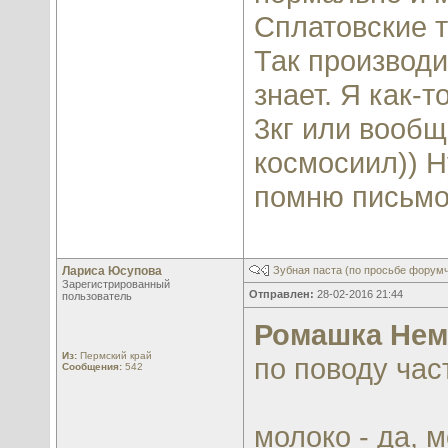
Сплатовские т
Так производи
знает. Я как-
3кг или вообщ
космосиил)) Н
помню письмо 
Лариса Юсупова
Зубная паста (по просьбе форум
Зарегистрированный
Отправлен:
28-02-2016 21:44
пользователь
Ромашка Нем
Из:
Пермский край
по поводу част
Сообщения:
542
молоко - да, 