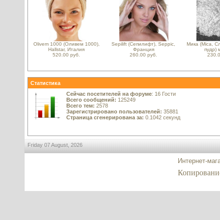
Olivem 1000 (Оливем 1000),
Sepilift (Сепилифт), Seppic,
Мика (Mica, С
Hallstar, Италия
Франция
пудр) 
520.00 руб.
260.00 руб.
230.0
Статистика
Сейчас посетителей на форуме
: 16 Гости
Всего сообщений:
125249
Всего тем:
2578
Зарегистрировано пользователей:
35881
Страница сгенерирована за:
0.1042 секунд
Friday 07 August, 2026
Интернет-маг
Копирование 