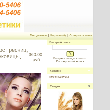
Мои данные
|
Корзина (0)
|
Оформить заказ
Быстрый поиск
ост ресниц,
360.00
уковицы,
Введите слово для поиска.
руб.
Расширенный поиск
Корзина
Корзина пуста
Скидки