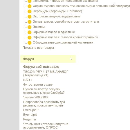
Фенбиоксы - ферментированные экстракты
Ферментированное косметическое сырье повышенной биодосту
Церамиды (Керамиды, Ceramide)
Экстракты водно-глицериновые
Эмульгаторы, солюбилизаторы, загустители
Энзимы
Эфирные масла бюджетные
Эфирные масла с газовой хроматограммой
Оборудование для домашней косметики
Показать все товары
Форум
Форум co2-extract.ru
TEGO® PEP 4-17 MB АНАЛОГ
(Тетрапептид 21)
NAD +
Фитостеролы сухие
Нужен ли повтор закупки
стволовые клетки баобаба?
Эктоин 2000/100г
Попробовала составить два
рецепта, прокомментируйт
EverLipid™
Ever Lipid
Рецепты
Что бы нам хотелось видеть в
ассортименте, ОПРОС