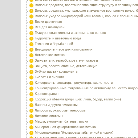
Волосы: средства, восстанавливающие структуру и толщину по
Волосы: средства, улучшающие визуальное восприятие волос: б
Волосы: уход за микрофлорой кожи головы, борьба с повышенн
Воски цветочные
Все для шампуней
Гиалуроновая кислота и активы на ее основе
Гидролаты и цветочные воды
Гликация и борьба с ней
Дезодоранты - все для изготовления
Детская косметика
Загустители, гелеобразователи, основы
Защита, восстановление, детоксикация
Зубная паста - компоненты
Кислоты и пилинги
Консерванты, хелаторы, регуляторы кислотности
Концентрированные, титрованные по активному веществу водор
Корнеотерапия
Коррекция объема груди, щек, лица, бедер, талии (+и-)
Ланолы и другие эмоленты
Липосомы, экзосомы, наносомы
Лифтинг-системы
Масла, эмоленты, баттеры, воски
Минеральная декоративная косметика
Миорелаксанты (блокировка избыточной мимики)