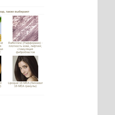
вар, также выбирают
cid
Raffermine (Раффермин) -
я
плотность кожи, лифтинг,
ная
стимуляция
С
фибробластов
0
Lipoquat 18-MEA (Липокват
)
18-МЕА гранулы)