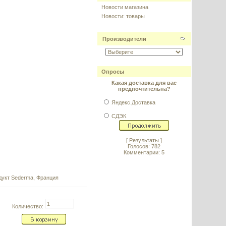
Новости магазина
Новости: товары
Производители
Опросы
Какая доставка для вас
предпочтительна?
Яндекс.Доставка
СДЭК
[
Результаты
]
Голосов: 782
Комментарии: 5
дукт Sederma, Франция
Количество: