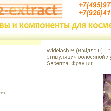
Widelash™ (Вайдлэш) - р
стимуляция волосяной л
Sederma, Франция
телей