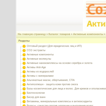
На главную страницу
»
Каталог товаров
»
Активные компоненты
»
Разделы
Оптовый раздел (Для юридических лиц и ИП)
CO2-экстракты
Активные компоненты
Активные молекулы
Активные нанокомплексы на основе серебра и золота
Активы Anti-Age
Активы из водорослей
Активы с минералами
Альгинатные маски, обертывания, СПА
Антиполлюшн - защита кожи против смога
Базы косметические для лица и волос. Для кремов и ополаскива
Биотехнологии
Бисер для ванн
Витамины, минеральные комплексы и антиоксиданты
Волосы: средства против алопеции и выпадения волос