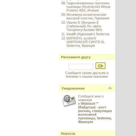
08.
Гидролизованные протеины
пшеницы (Hydrolyzed Wheat
Protein) 40%, Италия
09.
Мочевина косметическая
высокой очистки, Германия
10.
Vitamin E (Витамин E
стабильный) DL–alpha
Tocopheryl Acetate 98%
11.
Idealift (Идеалифт) Sederma
12.
MATRIXYL synthe'6
(МАТРИКСИЛ СИНТЕ 6),
Sederma, Франция
Расскажите другу
Сообщите своим друзьям и
близким о нашем магазине
Уведомления
Сообщите мне о
новинках
и
Widelash™
(Вайдлэш) - рост
ресниц, стимуляция
волосяной
луковицы, Sederma,
Франция
Новости