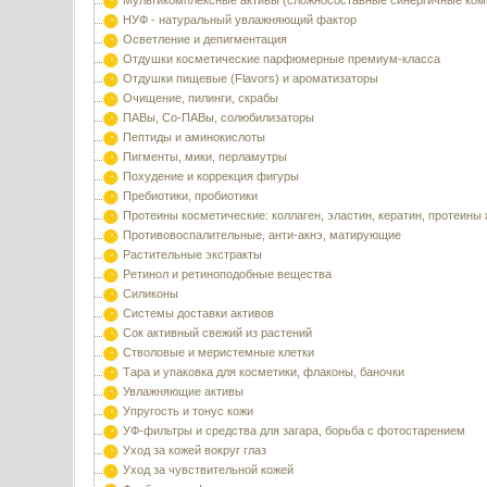
Мультикомплексные активы (сложносоставные синергичные ком
НУФ - натуральный увлажняющий фактор
Осветление и депигментация
Отдушки косметические парфюмерные премиум-класса
Отдушки пищевые (Flavors) и ароматизаторы
Очищение, пилинги, скрабы
ПАВы, Со-ПАВы, солюбилизаторы
Пептиды и аминокислоты
Пигменты, мики, перламутры
Похудение и коррекция фигуры
Пребиотики, пробиотики
Протеины косметические: коллаген, эластин, кератин, протеины
Противовоспалительные, анти-акнэ, матирующие
Растительные экстракты
Ретинол и ретиноподобные вещества
Силиконы
Системы доставки активов
Сок активный свежий из растений
Стволовые и меристемные клетки
Тара и упаковка для косметики, флаконы, баночки
Увлажняющие активы
Упругость и тонус кожи
УФ-фильтры и средства для загара, борьба с фотостарением
Уход за кожей вокруг глаз
Уход за чувствительной кожей