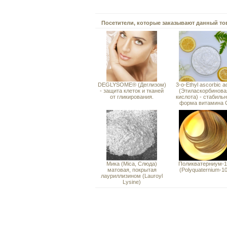
Посетители, которые заказывают данный то
DEGLYSOME® (Деглизом)
3-o-Ethyl ascorbic a
- защита клеток и тканей
(Этиласкорбинова
от гликирования.
кислота) - стабиль
форма витамина 
Мика (Mica, Слюда)
Поликватерниум-1
матовая, покрытая
(Polyquaternium-10
лауриллизином (Lauroyl
Lysine)