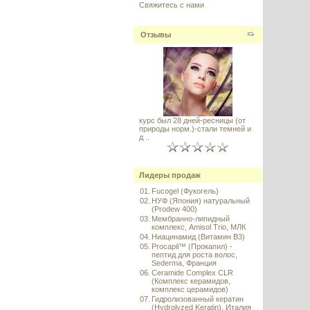
Свяжитесь с нами
Отзывы
курс был 28 дней-ресницы (от
природы норм.)-стали темней и
д ..
Лидеры продаж
01.
Fucogel (Фукогель)
02.
НУФ (Япония) натуральный
(Prodew 400)
03.
Мембранно-липидный
комплекс, Amisol Trio, МЛК
04.
Ниацинамид (Витамин B3)
05.
Procapil™ (Прокапил) -
пептид для роста волос,
Sederma, Франция
06.
Ceramide Complex CLR
(Комплекс керамидов,
комплекс церамидов)
07.
Гидролизованный кератин
(Hydrolyzed Keratin), Италия