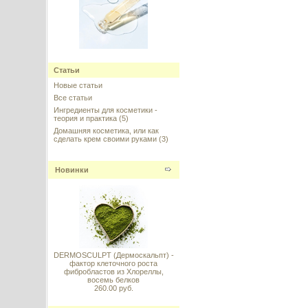
Retinal (Ретиналь)
Статьи
---------
Новые статьи
Все статьи
Ингредиенты для косметики -
теория и практика
(5)
Домашняя косметика, или как
сделать крем своими руками
(3)
Азелаиновая кислота (Azelaic
acid), 10 г
Новинки
---------
DERMOSCULPT (Дермоскальпт) -
фактор клеточного роста
Danox HC-30 (Данокс) -
фибробластов из Хлореллы,
кондиционирующий эмульгатор
восемь белков
для ополаскивателей, 100 г
260.00 руб.
---------