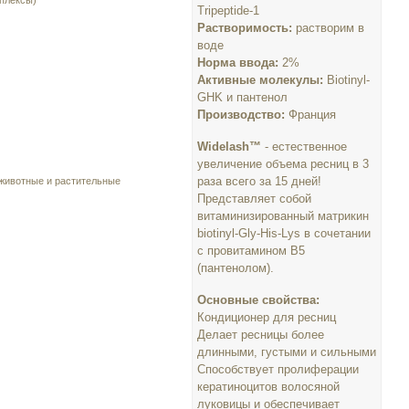
плексы)
Tripeptide-1
Растворимость:
растворим в
воде
Норма ввода:
2%
Активные молекулы:
Biotinyl-
GHK и пантенол
Производство:
Франция
Widelash™
- естественное
увеличение объема ресниц в 3
раза всего за 15 дней!
 животные и растительные
Представляет собой
витаминизированный матрикин
biotinyl-Gly-His-Lys в сочетании
с провитамином B5
(пантенолом).
Основные свойства:
Кондиционер для ресниц
Делает ресницы более
длинными, густыми и сильными
Способствует пролиферации
кератиноцитов волосяной
луковицы и обеспечивает