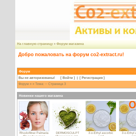
На главную страницу
»
Форум магазина
Добро пожаловать на форум co2-extract.ru!
Форум
Вы не авторизованы! [
Войти
] | [
Регистрация
]
Форум
»
» Тема: -- Страница 3
Новинки нашего магазина
Rhodofiltrat Palmaria
DERMOSCULPT
3-o-Ethyl ascorbic
3-o-Ethyl 