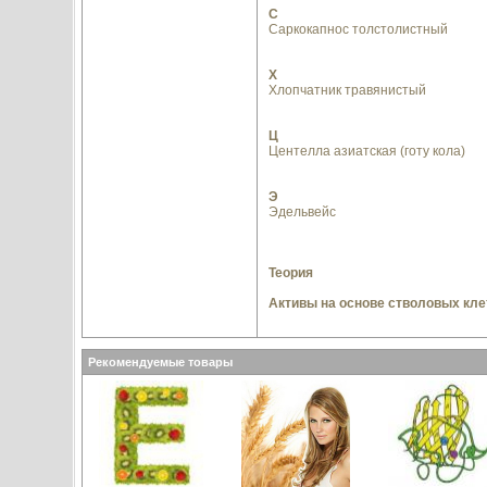
С
Саркокапнос толстолистный
Х
Хлопчатник травянистый
Ц
Центелла азиатская (готу кола)
Э
Эдельвейс
Теория
Активы на основе стволовых кле
Рекомендуемые товары