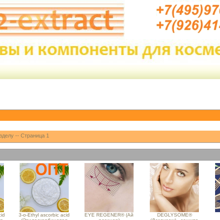
зделу -- Страница 1
cid
3-o-Ethyl ascorbic acid
EYE REGENER® (Ай
DEGLYSOME®