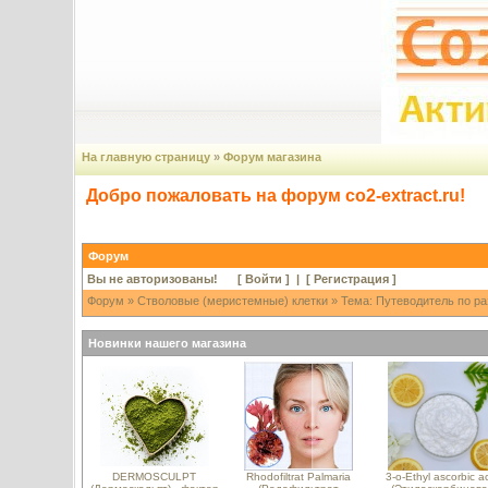
На главную страницу
»
Форум магазина
Добро пожаловать на форум co2-extract.ru!
Форум
Вы не авторизованы! [
Войти
] | [
Регистрация
]
Форум
»
Стволовые (меристемные) клетки
» Тема: Путеводитель по ра
Новинки нашего магазина
DERMOSCULPT
Rhodofiltrat Palmaria
3-o-Ethyl ascorbic a