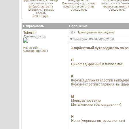
(Дермоскальпт) - фактор
(Родофильтрат
(Этиласкорбинова
клеточного роста
Пальмариа) - протектор
кислота) - стабиль
фибробластов из
псориаза и венотоник
форма витамина 
Хлореллы, восемь
290.00 руб.
260.00 руб.
белков
260.00 руб.
Отправитель
Сообщение
Tsherin
Путеводитель по разделу
Администратор
Отправлен:
03-04-2019 21:38
Из:
Москва
Алфавитный путеводитель по ра
Сообщения:
3597
В
Виноград красный в липосомах
К
Куркума длинная (против выпаден
Куркума (против старения, вызван
М
Морковь посевная
Мята конская (белокудренник)
Н
Нони (моринда цитрусолистная)