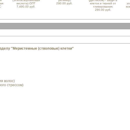
я
(Этиласкорбиновая
регинер)
(Деглизом) - защита
ная
кислота) ОПТ
290.00 руб.
клеток и тканей от
эл
С
7,490.00 руб.
гликирования.
ко
290.00 руб.
зделу "Меристемные (стволовые) клетки"
ия волос)
ного стрессом)