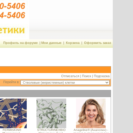
Профиль на форуме
|
Мои данные
|
Корзина
|
Оформить заказ
Отписаться
|
Поиск
|
Подсказка
Перейти в:
FERMISKIN®
STRUCTURINE®BIO
Anageline® (Анагелин) -