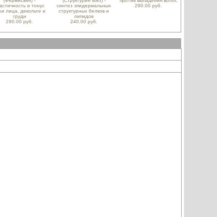
(Фермискин) -
(Структурин Био) -
против выпадения волос
астичность и тонус
синтез эпидермальных
290.00 руб.
жи лица, декольте и
структурных белков и
груди
липидов
290.00 руб.
240.00 руб.