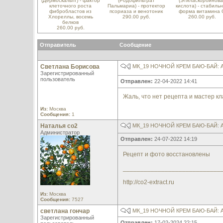
(Дермоскальпт) - фактор
(Родофильтрат
(Этиласкорбинова
клеточного роста
Пальмариа) - протектор
кислота) - стабиль
фибробластов из
псориаза и венотоник
форма витамина 
Хлореллы, восемь
290.00 руб.
260.00 руб.
белков
260.00 руб.
Отправитель
Сообщение
Светлана Борисова
МК_19 НОЧНОЙ КРЕМ БАЮ-БАЙ:
Зарегистрированный
пользователь
Отправлен:
22-04-2022 14:41
Жаль, что нет рецепта и мастер кл
Из:
Москва
Сообщения:
1
Наталья со2
МК_19 НОЧНОЙ КРЕМ БАЮ-БАЙ:
Администратор
Отправлен:
24-07-2022 14:19
Рецепт и фото восстановлены
____________________________
http://co2-extract.ru
Из:
Москва
Сообщения:
7527
светлана гончар
МК_19 НОЧНОЙ КРЕМ БАЮ-БАЙ:
Зарегистрированный
Отправлен:
17-02-2024 22:15