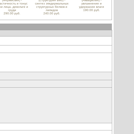
(Фермискин) -
(Структурин Био) -
(Аквафилин) -
астичность и тонус
синтез эпидермальных
увлажнение и
жи лица, декольте и
структурных белков и
удержание влаги
груди
липидов
190.00 руб.
290.00 руб.
240.00 руб.