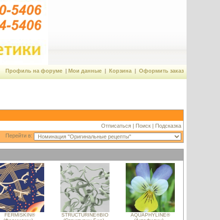
Профиль на форуме
|
Мои данные
|
Корзина
|
Оформить заказ
Отписаться
|
Поиск
|
Подсказка
Перейти в:
FERMISKIN®
STRUCTURINE®BIO
AQUAPHYLINE®