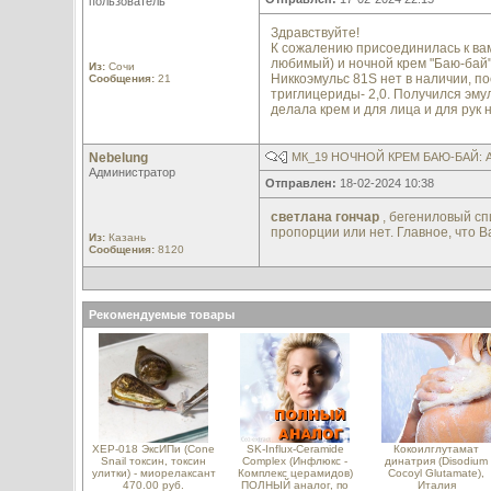
пользователь
Здравствуйте!
К сожалению присоединилась к вам
любимый) и ночной крем "Баю-бай
Из:
Сочи
Никкоэмульс 81S нет в наличии, по
Сообщения:
21
триглицериды- 2,0. Получился эмул
делала крем и для лица и для рук 
Nebelung
МК_19 НОЧНОЙ КРЕМ БАЮ-БАЙ:
Администратор
Отправлен:
18-02-2024 10:38
светлана гончар
, бегениловый сп
пропорции или нет. Главное, что В
Из:
Казань
Сообщения:
8120
Рекомендуемые товары
XEP-018 ЭксИПи (Cone
SK-Influx-Ceramide
Кокоилглутамат
Snail токсин, токсин
Complex (Инфлюкс -
динатрия (Disodium
улитки) - миорелаксант
Комплекс церамидов)
Cocoyl Glutamate),
470.00 руб.
ПОЛНЫЙ аналог, по
Италия