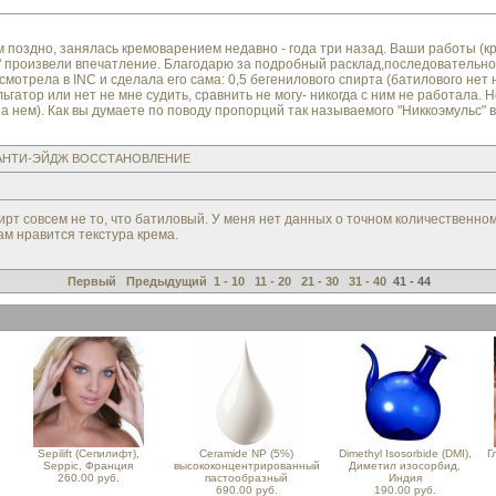
 поздно, занялась кремоварением недавно - года три назад. Ваши работы (
" произвели впечатление. Благодарю за подробный расклад,последовательн
смотрела в INC и сделала его сама: 0,5 бегенилового спирта (батилового нет н
ьгатор или нет не мне судить, сравнить не могу- никогда с ним не работала
на нем). Как вы думаете по поводу пропорций так называемого "Никкоэмульс" 
 АНТИ-ЭЙДЖ ВОССТАНОВЛЕНИЕ
ирт совсем не то, что батиловый. У меня нет данных о точном количественном
ам нравится текстура крема.
Первый
Предыдущий
1 - 10
11 - 20
21 - 30
31 - 40
41 - 44
Sepilift (Сепилифт),
Ceramide NP (5%)
Dimethyl Isosorbide (DMI),
Г
Seppic, Франция
высококонцентрированный
Диметил изосорбид,
260.00 руб.
пастообразный
Индия
690.00 руб.
190.00 руб.