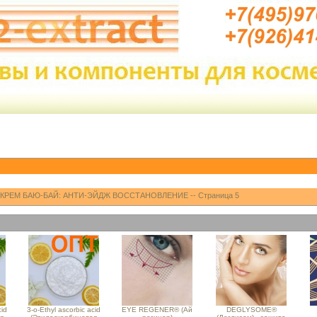
 КРЕМ БАЮ-БАЙ: АНТИ-ЭЙДЖ ВОССТАНОВЛЕНИЕ -- Страница 5
cid
3-o-Ethyl ascorbic acid
EYE REGENER® (Ай
DEGLYSOME®