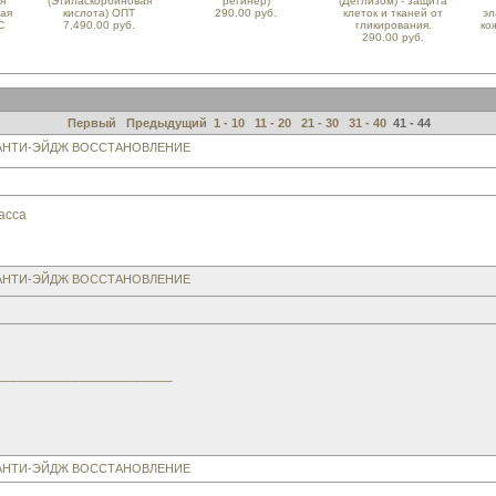
я
(Этиласкорбиновая
регинер)
(Деглизом) - защита
ная
кислота) ОПТ
290.00 руб.
клеток и тканей от
эл
С
7,490.00 руб.
гликирования.
ко
290.00 руб.
Первый
Предыдущий
1 - 10
11 - 20
21 - 30
31 - 40
41 - 44
 АНТИ-ЭЙДЖ ВОССТАНОВЛЕНИЕ
асса
 АНТИ-ЭЙДЖ ВОССТАНОВЛЕНИЕ
_______________________
 АНТИ-ЭЙДЖ ВОССТАНОВЛЕНИЕ