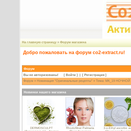
На главную страницу
»
Форум магазина
Добро пожаловать на форум co2-extract.ru!
Форум
Вы не авторизованы! [
Войти
] | [
Регистрация
]
Форум
»
Номинация "Оригинальные рецепты"
» Тема: МК_19 НОЧНОЙ
Новинки нашего магазина
DERMOSCULPT
Rhodofiltrat Palmaria
3-o-Ethyl ascorbic a