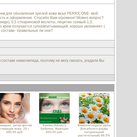
крем для обновления зрелой кожи мсье PERRICONE- мой
ость и оформление. Спасибо Вам огромное! Можно вопрос?
игде), 0,5 стеариновой кислоты, лецитин соевый-1,0,
. Но крем получается супервпитывающий, хорошо увлажняет (
в составе- правильные ли они?
 составе никколипида, поэтому не могу сказать, угадали Вы
ликарин, актив против
Eyeliss (Айлисс)
Bisabolol vegetal alpha
гликации кожи, 20 г
Sederma, Франция
(Бисаболол-альфа
490.00 руб.
450.00 руб.
натуральный
растительный) 98.5%