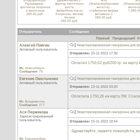
(Родофильтрат
(Дермоскальпт) -
acid
aci
Пальмариа) -
фактор клеточного
(Этиласкорбиновая
(Этиласко
протектор псориаза
роста
кислота) -
кислота
и венотоник
фибробластов из
стабильная форма
7,490.0
290.00 руб.
Хлореллы, восемь
витамина С
белков
260.00 руб.
260.00 руб.
Отправитель
Сообщение
Первый
Предыдущий
6
Алексей Пиягин
Квартеризированная гиалуронка для во
Активный пользователь
Отправлен:
10-11-2022 17:30
Оплатил 1750,02 руб/200 гр. на карту 
Из:
Новосибирск
Сообщения:
76
Евгения Омельченко
Квартеризированная гиалуронка для во
Активный пользователь
Отправлен:
13-11-2022 03:20
Оплатила 1750,26 на карту ЛМ. Спас
Из:
Владивосток
Сообщения:
277
Ася Пермякова
Квартеризированная гиалуронка для во
Зарегистрированный
пользователь
Отправлен:
15-11-2022 18:54
Здравствуйте, скажите пожалуйста, к
Из:
Екатеринбург