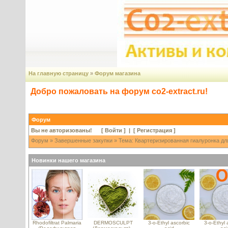
На главную страницу
»
Форум магазина
Добро пожаловать на форум co2-extract.ru!
Форум
Вы не авторизованы! [
Войти
] | [
Регистрация
]
Форум
»
Завершенные закупки
» Тема: Квартеризированная гиалуронка для
Новинки нашего магазина
Rhodofiltrat Palmaria
DERMOSCULPT
3-o-Ethyl ascorbic
3-o-Ethyl 