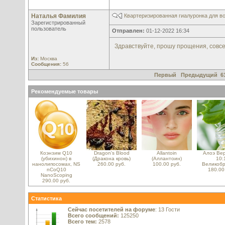
Наталья Фамилия
Квартеризированная гиалуронка для во
Зарегистрированный
пользователь
Отправлен:
01-12-2022 16:34
Здравствуйте, прошу прощения, совсем
Из:
Москва
Сообщения:
56
Первый
Предыдущий
6
Рекомендуемые товары
Коэнзим Q10
Dragon's Blood
Allantoin
Алоэ Вер
(убихинон) в
(Дракона кровь)
(Аллантоин)
10:
нанолипосомах, NS
260.00 руб.
100.00 руб.
Великобр
nCoQ10
180.00
NanoScoping
290.00 руб.
Статистика
Сейчас посетителей на форуме
: 13 Гости
Всего сообщений:
125250
Всего тем:
2578