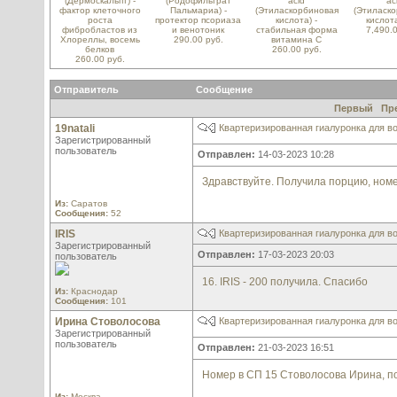
(Дермоскальпт) -
(Родофильтрат
acid
ac
фактор клеточного
Пальмариа) -
(Этиласкорбиновая
(Этиласк
роста
протектор псориаза
кислота) -
кислот
фибробластов из
и венотоник
стабильная форма
7,490.0
Хлореллы, восемь
290.00 руб.
витамина С
белков
260.00 руб.
260.00 руб.
Отправитель
Сообщение
Первый
Пр
19natali
Квартеризированная гиалуронка для во
Зарегистрированный
пользователь
Отправлен:
14-03-2023 10:28
Здравствуйте. Получила порцию, ном
Из:
Саратов
Сообщения:
52
IRIS
Квартеризированная гиалуронка для во
Зарегистрированный
Отправлен:
17-03-2023 20:03
пользователь
16. IRIS - 200 получила. Спасибо
Из:
Краснодар
Сообщения:
101
Ирина Стоволосова
Квартеризированная гиалуронка для во
Зарегистрированный
пользователь
Отправлен:
21-03-2023 16:51
Номер в СП 15 Стоволосова Ирина, п
Из:
Москва