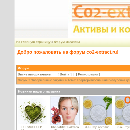
На главную страницу
»
Форум магазина
Добро пожаловать на форум co2-extract.ru!
Форум
Вы не авторизованы! [
Войти
] | [
Регистрация
]
Форум
»
Завершенные закупки
» Тема: Квартеризированная гиалуронка для
Новинки нашего магазина
DERMOSCULPT
Rhodofiltrat Palmaria
3-o-Ethyl ascorbic
3-o-Ethyl