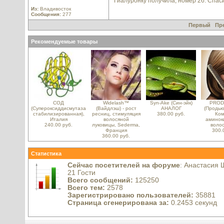
Гиалуронку получила, номер 26. Спас
Из:
Владивосток
Сообщения:
277
Первый
Пр
Рекомендуемые товары
СОД
Widelash™
Syn-Ake (Син-эйк)
PROD
(Супероксиддисмутаза
(Вайдлэш) - рост
АНАЛОГ
(Продью
стабилизированная),
ресниц, стимуляция
380.00 руб.
Ком
Италия
волосяной
аминок
240.00 руб.
луковицы, Sederma,
волос
Франция
300.
360.00 руб.
Статистика
Сейчас посетителей на форуме
: Анастасия 
21 Гости
Всего сообщений:
125250
Всего тем:
2578
Зарегистрировано пользователей:
35881
Страница сгенерирована за:
0.2453 секунд