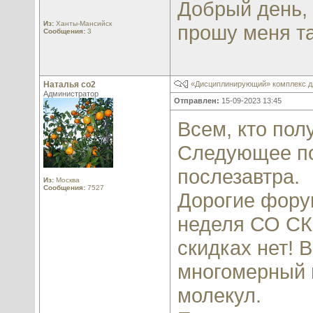
Добрый день,
Из:
Ханты-Мансийск
прошу меня та
Сообщения:
3
Наталья со2
«Дисциплинирующий» комплекс д
Администратор
Отправлен:
15-09-2023 13:45
Всем, кто пол
Следующее под
послезавтра.
Из:
Москва
Сообщения:
7527
Дорогие форум
неделя СО СК
скидках нет! 
многомерный 
молекул.