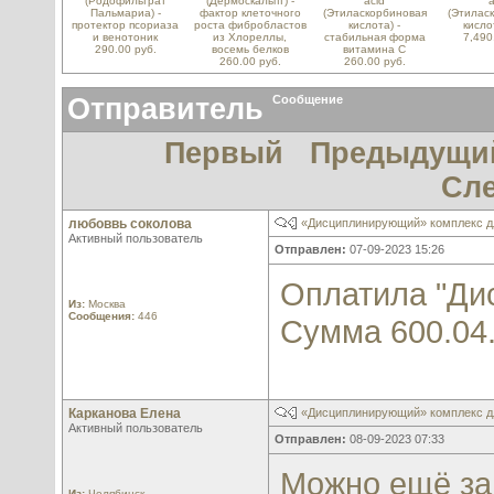
(Родофильтрат
(Дермоскальпт) -
acid
a
Пальмариа) -
фактор клеточного
(Этиласкорбиновая
(Этилас
протектор псориаза
роста фибробластов
кислота) -
кисло
и венотоник
из Хлореллы,
стабильная форма
7,490
290.00 руб.
восемь белков
витамина С
260.00 руб.
260.00 руб.
Отправитель
Сообщение
Первый
Предыдущи
Сл
любоввь соколова
«Дисциплинирующий» комплекс д
Активный пользователь
Отправлен:
07-09-2023 15:26
Оплатила "Ди
Из:
Москва
Сообщения:
446
Сумма 600.04
Карканова Елена
«Дисциплинирующий» комплекс д
Активный пользователь
Отправлен:
08-09-2023 07:33
Можно ещё за
Из:
Челябинск