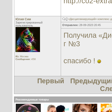
http://co2-extra
Юлия Сим
«Дисциплинирующий» комплекс д
Зарегистрированный
Отправлен:
28-09-2023 20:45
пользователь
Получила «Ди
г №3
Из:
Москва
спасибо !
Сообщения:
458
Первый
Предыдущи
Сл
Рекомендуемые товары