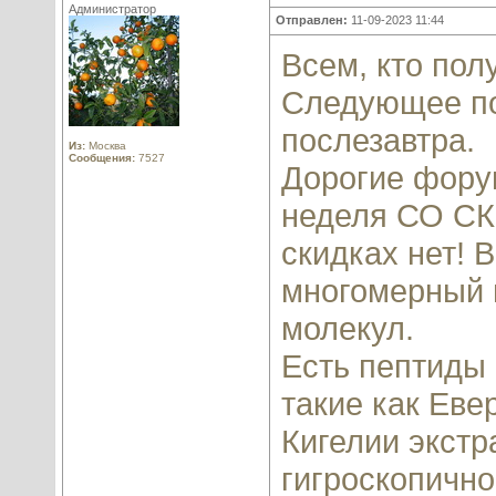
Администратор
Отправлен:
11-09-2023 11:44
Всем, кто пол
Следующее под
послезавтра.
Из:
Москва
Сообщения:
7527
Дорогие форум
неделя СО СК
скидках нет! 
многомерный 
молекул.
Есть пептиды 
такие как Еве
Кигелии экстр
гигроскопично