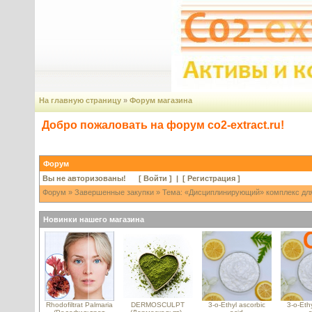
На главную страницу
»
Форум магазина
Добро пожаловать на форум co2-extract.ru!
Форум
Вы не авторизованы! [
Войти
] | [
Регистрация
]
Форум
»
Завершенные закупки
» Тема: «Дисциплинирующий» комплекс для
Новинки нашего магазина
Rhodofiltrat Palmaria
DERMOSCULPT
3-o-Ethyl ascorbic
3-o-Ethy