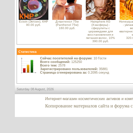
Ectoin (Эктоин), КНР
Д-пантенол 75w
Hairsphere AG
Honeyquat
90.00 руб.
(Panthenol 75w)
(Хэасферы) -
- увла
160.00 руб.
сферулиты с
во
церамидами для
кватерни
восстановления и
питания волос, 10%
320.
390.00 руб.
Статистика
Сейчас посетителей на форуме
: 10 Гости
Всего сообщений:
125250
Всего тем:
2578
Зарегистрировано пользователей:
35881
Страница сгенерирована за:
0.2095 секунд
Saturday 08 August, 2026
Интернет-магазин косметических активов и ком
Копирование материалов сайта и форума co2-