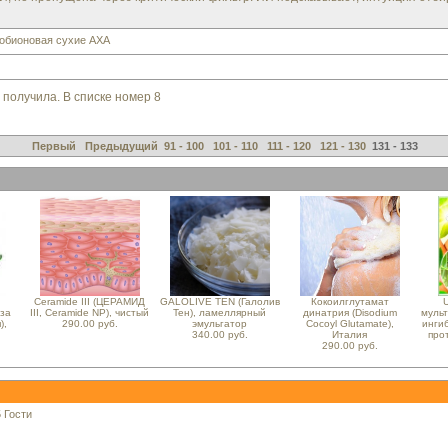
обионовая сухие АХА
получила. В списке номер 8
Первый
Предыдущий
91 - 100
101 - 110
111 - 120
121 - 130
131 - 133
Ceramide III (ЦЕРАМИД
GALOLIVE TEN (Галолив
Кокоилглутамат
U
за
III, Ceramide NP), чистый
Тен), ламеллярный
динатрия (Disodium
мульт
),
290.00 руб.
эмульгатор
Cocoyl Glutamate),
инги
340.00 руб.
Италия
про
290.00 руб.
 Гости