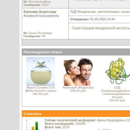
Из:
Ростов-на-Дону
Сообщения:
1610
Евгения Оскотская
Миндальная, лактобионовая, мальт
Активный пользователь
Отправлен:
01-03-2024 14:44
Свою порцию миндальной кислоты 
Из:
Санкт-Петербург
Сообщения:
98
Рекомендуемые товары
Repair Complex CLR
Redensyl® (Реденсил)
СОД
(Bifida Ferment Lysate)
950.00 руб.
(Супероксиддисмута
290.00 руб.
стабилизированная
Италия
240.00 руб.
Статистика
Сейчас посетителей на форуме
: Арина Медведева и 15
Всего сообщений:
125250
Всего тем:
2578