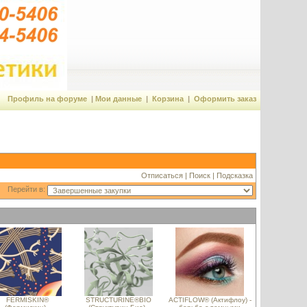
Профиль на форуме
|
Мои данные
|
Корзина
|
Оформить заказ
Отписаться
|
Поиск
|
Подсказка
Перейти в:
FERMISKIN®
STRUCTURINE®BIO
ACTIFLOW® (Актифлоу) -