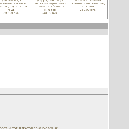
(Фермискин) -
(Структурин Био) -
борьба с темными
астичность и тонус
синтез эпидермальных
кругами и мешками под
жи лица, декольте и
структурных белков и
глазами
груди
липидов
260.00 руб.
290.00 руб.
240.00 руб.
 И тот, и другая пока учатся. )))