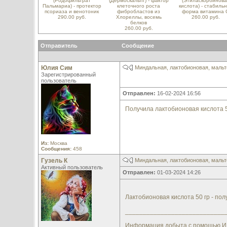
(Родофильтрат
(Дермоскальпт) - фактор
(Этиласкорбинова
Пальмариа) - протектор
клеточного роста
кислота) - стабиль
псориаза и венотоник
фибробластов из
форма витамина 
290.00 руб.
Хлореллы, восемь
260.00 руб.
белков
260.00 руб.
Отправитель
Сообщение
Юлия Сим
Миндальная, лактобионовая, мальт
Зарегистрированный
пользователь
Отправлен:
16-02-2024 16:56
Получила лактобионовая кислота 50
Из:
Москва
Сообщения:
458
Гузель К
Миндальная, лактобионовая, мальт
Активный пользователь
Отправлен:
01-03-2024 14:26
Лактобионовая кислота 50 гр - полу
____________________________
Информация добыта с помощью ИИ, 