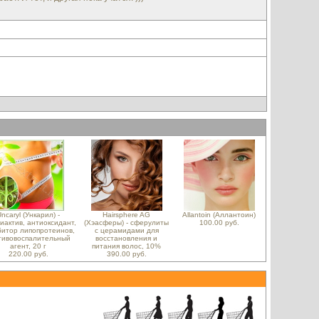
ncaryl (Ункарил) -
Hairsphere AG
Allantoin (Аллантоин)
иактив, антиоксидант,
(Хэасферы) - сферулиты
100.00 руб.
битор липопротеинов,
с церамидами для
тивовоспалительный
восстановления и
агент, 20 г
питания волос, 10%
220.00 руб.
390.00 руб.