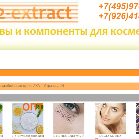
льтобионовая сухие АХА -- Страница 14
cid
3-o-Ethyl ascorbic acid
EYE REGENER® (Ай
DEGLYSOME®