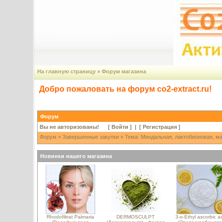
На главную страницу
»
Форум магазина
Добро пожаловать на форум co2-extract.ru!
Форум
Вы не авторизованы! [
Войти
] | [
Регистрация
]
Форум
»
Завершенные закупки
» Тема: Миндальная, лактобионовая, ма
Новинки нашего магазина
Rhodofiltrat Palmaria
DERMOSCULPT
3-o-Ethyl ascorbic a