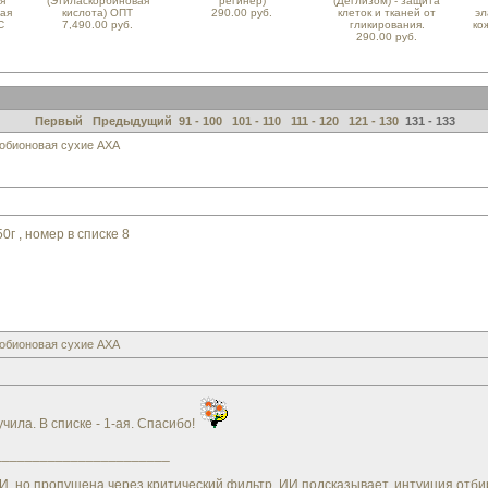
я
(Этиласкорбиновая
регинер)
(Деглизом) - защита
ная
кислота) ОПТ
290.00 руб.
клеток и тканей от
эл
С
7,490.00 руб.
гликирования.
ко
290.00 руб.
Первый
Предыдущий
91 - 100
101 - 110
111 - 120
121 - 130
131 - 133
обионовая сухие АХА
г , номер в списке 8
обионовая сухие АХА
чила. В списке - 1-ая. Спасибо!
_______________________
но пропущена через критический фильтр. ИИ подсказывает, интуиция отбирает.