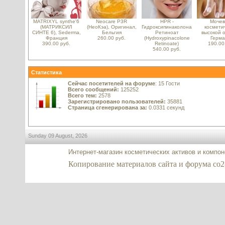
MATRIXYL synthe'6
Neocare P3R
HPR -
Мочев
(МАТРИКСИЛ
(НеоКэа), Оригинал,
Гидроксипинаколона
космети
СИНТЕ 6), Sederma,
Бельгия
Ретиноат
высокой о
Франция
260.00 руб.
(Hydroxypinacolone
Герма
390.00 руб.
Retinoate)
190.00
540.00 руб.
Статистика
Сейчас посетителей на форуме
: 15 Гости
Всего сообщений:
125252
Всего тем:
2578
Зарегистрировано пользователей:
35881
Страница сгенерирована за:
0.0331 секунд
Sunday 09 August, 2026
Интернет-магазин косметических активов и компо
Копирование материалов сайта и форума co2-ex