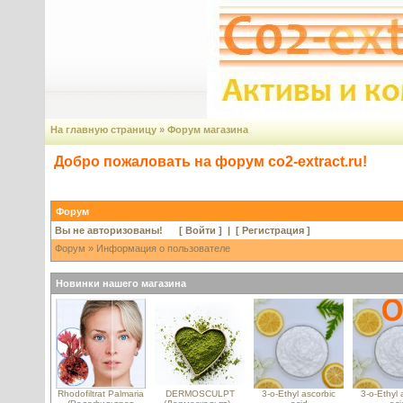
На главную страницу
»
Форум магазина
Добро пожаловать на форум co2-extract.ru!
Форум
Вы не авторизованы! [
Войти
] | [
Регистрация
]
Форум
» Информация о пользователе
Новинки нашего магазина
Rhodofiltrat Palmaria
DERMOSCULPT
3-o-Ethyl ascorbic
3-o-Ethyl 