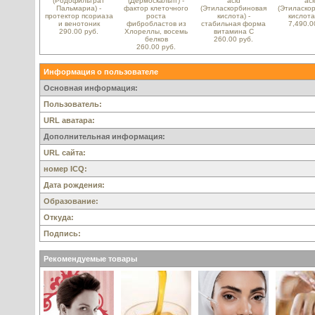
(Родофильтрат
(Дермоскальпт) -
acid
aci
Пальмариа) -
фактор клеточного
(Этиласкорбиновая
(Этиласко
протектор псориаза
роста
кислота) -
кислота
и венотоник
фибробластов из
стабильная форма
7,490.0
290.00 руб.
Хлореллы, восемь
витамина С
белков
260.00 руб.
260.00 руб.
Информация о пользователе
Основная информация:
Пользователь:
URL аватара:
Дополнительная информация:
URL сайта:
номер ICQ:
Дата рождения:
Образование:
Откуда:
Подпись:
Рекомендуемые товары