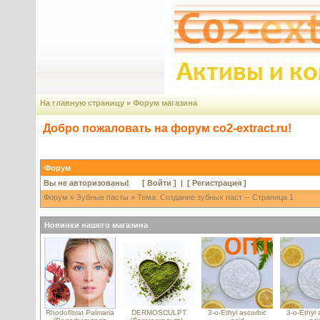
На главную страницу
»
Форум магазина
Добро пожаловать на форум co2-extract.ru!
Форум
Вы не авторизованы! [
Войти
] | [
Регистрация
]
Форум
»
Зубные пасты
» Тема: Создание зубных паст -- Страница 1
Новинки нашего магазина
Rhodofiltrat Palmaria
DERMOSCULPT
3-o-Ethyl ascorbic
3-o-Ethyl 