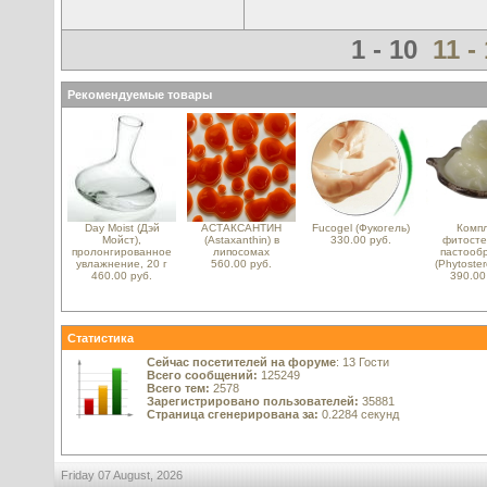
1 - 10
11 -
Рекомендуемые товары
Day Moist (Дэй
АСТАКСАНТИН
Fucogel (Фукогель)
Компл
Мойст),
(Astaxanthin) в
330.00 руб.
фитосте
пролонгированное
липосомах
пастооб
увлажнение, 20 г
560.00 руб.
(Phytoster
460.00 руб.
390.00
Статистика
Сейчас посетителей на форуме
: 13 Гости
Всего сообщений:
125249
Всего тем:
2578
Зарегистрировано пользователей:
35881
Страница сгенерирована за:
0.2284 секунд
Friday 07 August, 2026