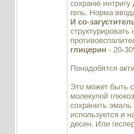
сохраню интригу д
гель. Норма ввод
И со-загустител
структурировать 
противовспалител
глицерин
- 20-3
Понадобятся акт
Это может быть 
молекулой глюко
сохранить эмаль (
используется и 
десен. Или геспе