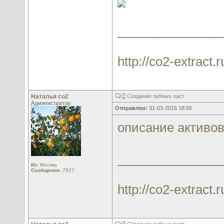
_______________
http://co2-extract.r
Наталья со2
Создание зубных паст
Администратор
Отправлен:
31-03-2016 18:56
описание активо
_______________
Из:
Москва
Сообщения:
7527
http://co2-extract.r