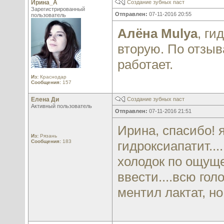
Ирина_А
Создание зубных паст
Зарегистрированный
Отправлен:
07-11-2016 20:55
пользователь
Алёна Mulya
, ги
вторую. По отзыв
работает.
Из:
Краснодар
Сообщения:
157
Елена Ди
Создание зубных паст
Активный пользователь
Отправлен:
07-11-2016 21:51
Ирина, спасибо! я
Из:
Рязань
Сообщения:
183
гидроксиапатит...
холодок по ощущен
ввести....всю гол
ментил лактат, н