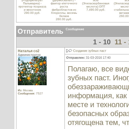
(Родофильтрат
(Дермоскальпт) -
acid
aci
Пальмариа) -
фактор клеточного
(Этиласкорбиновая
(Этиласко
протектор псориаза
роста
кислота) ОПТ
кислот
и венотоник
фибробластов из
7,490.00 руб.
стабильна
290.00 руб.
Хлореллы, восемь
витами
белков
260.00
260.00 руб.
Отправитель
Сообщение
1 - 10
11 -
Наталья со2
Создание зубных паст
Администратор
Отправлен:
31-03-2016 17:40
Полагаю, все вид
зубных паст. Ино
обеззараживающие
Из:
Москва
информация, как 
Сообщения:
7527
месте и технолог
безопасных образ
отягощена тем, ч