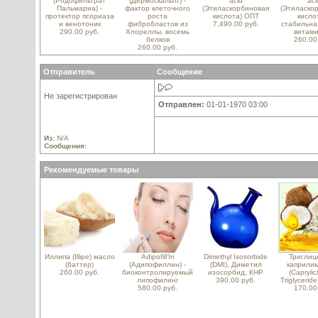
(Родофильтрат
(Дермоскальпт) -
acid
aci
Пальмариа) -
фактор клеточного
(Этиласкорбиновая
(Этиласко
протектор псориаза
роста
кислота) ОПТ
кислот
и венотоник
фибробластов из
7,490.00 руб.
стабильна
290.00 руб.
Хлореллы, восемь
витами
белков
260.00
260.00 руб.
Отправитель
Сообщение
Не зарегистрирован
Отправлен:
01-01-1970 03:00
Из:
N/A
Сообщения:
Рекомендуемые товары
Иллипа (Illipe) масло
Adipofill’In
Dimethyl Isosorbide
Триглиц
(баттер)
(Адипофиллин) -
(DMI), Диметил
каприлик
260.00 руб.
биоконтролируемый
изосорбид, КНР
(Caprylic
липофилинг
390.00 руб.
Triglycerid
580.00 руб.
170.00