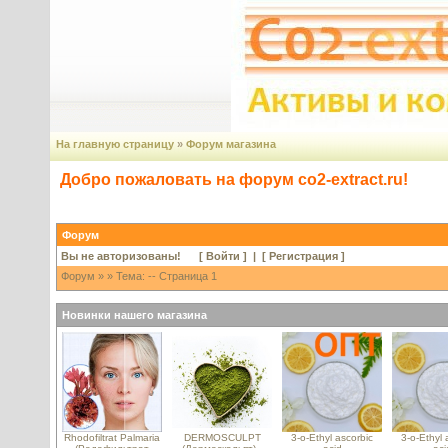
На главную страницу
»
Форум магазина
Добро пожаловать на форум co2-extract.ru!
Форум
Вы не авторизованы! [
Войти
] | [
Регистрация
]
Форум
»
» Тема: -- Страница 1
Новинки нашего магазина
Rhodofiltrat Palmaria
DERMOSCULPT
3-o-Ethyl ascorbic
3-o-Ethyl 