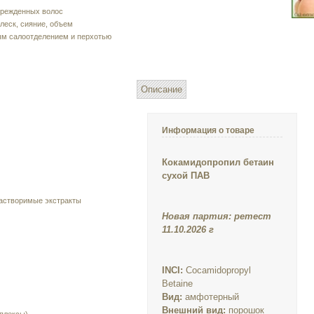
врежденных волос
леск, сияние, объем
ым салоотделением и перхотью
Описание
Информация о товаре
Кокамидопропил бетаин
сухой ПАВ
астворимые экстракты
Новая партия: ретест
11.10.2026 г
INCI:
Cocamidopropyl
Betaine
Вид:
амфотерный
Внешний вид:
порошок