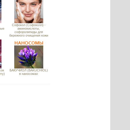
Софокол (Софоколл) -
ные
аминокислоты,
софоролипиды для
бережного очищения кожи
сок
БАКУЧИОЛ (BAKUCHIOL)
rry)
в наносомах