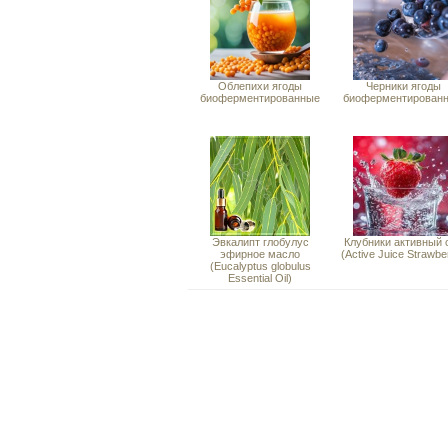
Облепихи ягоды
Черники ягоды
биоферментированные
биоферментирован
Эвкалипт глобулус
Клубники активный 
эфирное масло
(Active Juice Strawbe
(Eucalyptus globulus
Essential Oil)