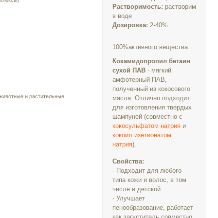
плексы)
Растворимость:
растворим
в воде
Дозировка:
2-40%
100%активного вещества
Кокамидопропил бетаин
сухой ПАВ
- мягкий
амфотерный ПАВ,
полученный из кокосового
 животные и растительные
масла. Отлично подходит
для изготовления твердых
шампуней (совместно с
кокосульфатом натрия
и
кокоил изетионатом
натрия
).
Свойства:
- Подходит для любого
типа кожи и волос, в том
числе и детской
- Улучшает
пенообразование, работает
как загуститель совместно