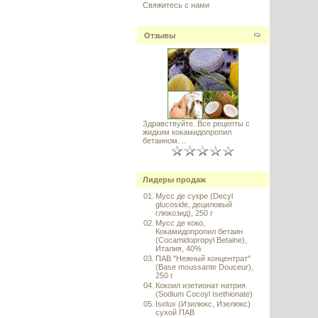
Свяжитесь с нами
Отзывы
Здравствуйте. Все рецепты с
жидким кокамидопропил
бетаином. ..
Лидеры продаж
01.
Мусс де сукре (Decyl
glucoside, дециловый
глюкозид), 250 г
02.
Мусс де коко,
Кокамидопропил бетаин
(Cocamidopropyl Betaine),
Италия, 40%
03.
ПАВ "Нежный концентрат"
(Base moussante Douceur),
250 г
04.
Кокоил изетионат натрия
(Sodium Cocoyl Isethionate)
05.
Iselux (Изилюкс, Изелюкс)
сухой ПАВ