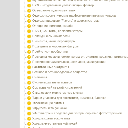
Мультикомплексные активы (сложносоставные синергичные ком
НУФ - натуральный увлажняющий фактор
Осветление и депигментация
Отдушки косметические парфюмерные премиум-класса
Отдушки пищевые (Flavors) и ароматизаторы
Очищение, пилинги, скрабы
ПАВы, Со-ПАВы, солюбилизаторы
Пептиды и аминокислоты
Пигменты, мики, перламутры
Похудение и коррекция фигуры
Пребиотики, пробиотики
Протеины косметические: коллаген, эластин, кератин, протеины
Противовоспалительные, анти-акнэ, матирующие
Растительные экстракты
Ретинол и ретиноподобные вещества
Силиконы
Системы доставки активов
Сок активный свежий из растений
Стволовые и меристемные клетки
Тара и упаковка для косметики, флаконы, баночки
Увлажняющие активы
Упругость и тонус кожи
УФ-фильтры и средства для загара, борьба с фотостарением
Уход за кожей вокруг глаз
Уход за чувствительной кожей