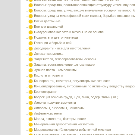
Волосы: средства, восстанавливающие структуру и толщину по
Волосы: средства, улучшающие визуальное восприятие волос: б
Волосы: уход за микрофлорой кожи головы, борьба с повышенн
Воски цветочные
Все для шампуней
Гиалуроновая кислота и активы на ее основе
Гидролаты и цветочные воды
Гликация и борьба с ней
Дезодоранты - все для изготовления
Детская косметика
Загустители, гелеобразователи, основы
Защита, восстановление, детоксикация
Зубная паста - компоненты
Кислоты и пилинги
Консерванты, хелаторы, регуляторы кислотности
Концентрированные, титрованные по активному веществу водор
Корнеотерапия
Коррекция объема груди, щек, лица, бедер, талии (+и-)
Ланолы и другие эмоленты
Липосомы, экзосомы, наносомы
Лифтинг-системы
Масла, эмоленты, баттеры, воски
Минеральная декоративная косметика
Миорелаксанты (блокировка избыточной мимики)