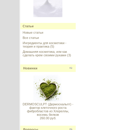
Cellike N (Сэллайк, Селлайк)
Статьи
---------
Новые статьи
Все статьи
Ингредиенты для косметики -
теория и практика
(5)
Домашняя косметика, или как
сделать крем своими руками
(3)
Сорбитол жидкий
Новинки
некристаллизующийся, 100 г
---------
DERMOSCULPT (Дермоскальпт) -
фактор клеточного роста
фибробластов из Хлореллы,
Greyverse - пептид против
восемь белков
седины АНАЛОГ (Грейверс)
260.00 руб.
---------
Вопросы