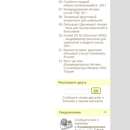
06.
Сорбитол жидкий
некристаллизующийся, 100 г
07.
Кокамидопропил бетаин
сухой ПАВ, 50 г
08.
Энзимный фруктовый
концентрат для шампуней
09.
Dehyquart (Дегикварт) Аналог
- база для ополаскивателей и
бальзамов
10.
Oxetal VD 92 (Оксетал VD92)
- модификатор реологии для
шампуней и жидкого мыла,
100 г
11.
Кокоилглутамат динатрия
(Disodium Cocoyl Glutamate),
Италия
12.
Мусс де коко
(Кокамидопропил бетаин,
Cocamidopropyl Betaine) 40%,
Турция
Расскажите другу
Сообщите своим друзьям и
близким о нашем магазине
Уведомления
Сообщите мне о
новинках
и
Кокамидопропил