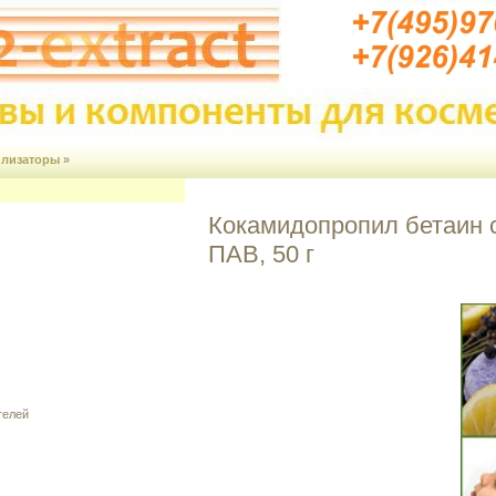
илизаторы
»
Кокамидопропил бетаин 
ПАВ, 50 г
телей