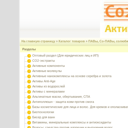
На главную страницу
»
Каталог товаров
»
ПАВы, Со-ПАВы, солюб
Разделы
Оптовый раздел (Для юридических лиц и ИП)
CO2-экстракты
Активные компоненты
Активные молекулы
Активные нанокомплексы на основе серебра и золота
Активы Anti-Age
Активы из водорослей
Активы с минералами
Альгинатные маски, обертывания, СПА
Антиполлюшн - защита кожи против смога
Базы косметические для лица и волос. Для кремов и ополаскива
Биотехнологии
Бисер для ванн
Витамины, минеральные комплексы и антиоксиданты
Волосы: средства против алопеции и выпадения волос