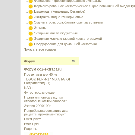
Фенбиоксы - ферментированные экстракты
Ферментированное косметическое сырье повышенной биодосту
Церамиды (Керамиды, Ceramide)
Экстракты водно-глицериновые
Эмульгаторы, солюбилизаторы, загустители
Энзимы
Эфирные масла бюджетные
Эфирные масла с газовой хроматограммой
Оборудование для домашней косметики
Показать все товары
Форум
Форум co2-extract.ru
Про активы для 40 лет
TEGO® PEP 4-17 MB АНАЛОГ
(Тетрапептид 21)
NAD +
Фитостеролы сухие
Нужен ли повтор закупки
стволовые клетки баобаба?
Эктоин 2000/100г
Попробовала составить два
рецепта, прокомментируйт
EverLipid™
Ever Lipid
Рецепты