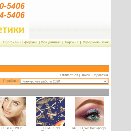
Профиль на форуме
|
Мои данные
|
Корзина
|
Оформить заказ
Отписаться
|
Поиск
|
Подсказка
Перейти в:
DEGLYSOME®
FERMISKIN®
ACTIFLOW® (Актифлоу) -