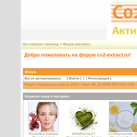
На главную страницу
»
Форум магазина
Добро пожаловать на форум co2-extract.ru!
Форум
Вы не авторизованы! [
Войти
] | [
Регистрация
]
Форум
»
Конкурсные работы 2020
» Тема: МК_20 КРЕМ RETINOL-LIKE -
Новинки нашего магазина
Rhodofiltrat Palmaria
DERMOSCULPT
3-o-Ethyl ascorbic a