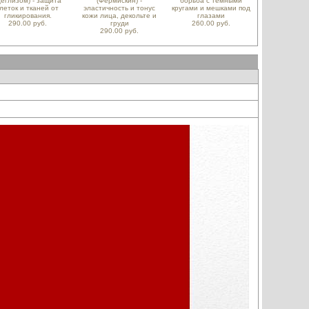
Деглизом) - защита
(Фермискин) -
борьба с темными
леток и тканей от
эластичность и тонус
кругами и мешками под
гликирования.
кожи лица, декольте и
глазами
290.00 руб.
груди
260.00 руб.
290.00 руб.