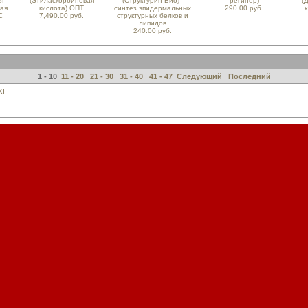
я
(Этиласкорбиновая
(Структурин Био) -
регинер)
(
ная
кислота) ОПТ
синтез эпидермальных
290.00 руб.
к
С
7,490.00 руб.
структурных белков и
липидов
240.00 руб.
1 - 10
11 - 20
21 - 30
31 - 40
41 - 47
Следующий
Последний
KE