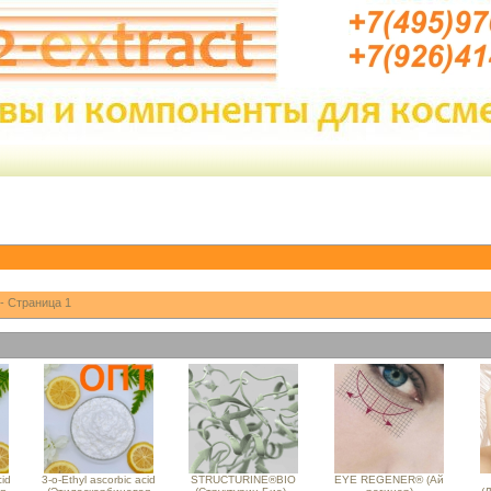
- Страница 1
cid
3-o-Ethyl ascorbic acid
STRUCTURINE®BIO
EYE REGENER® (Ай