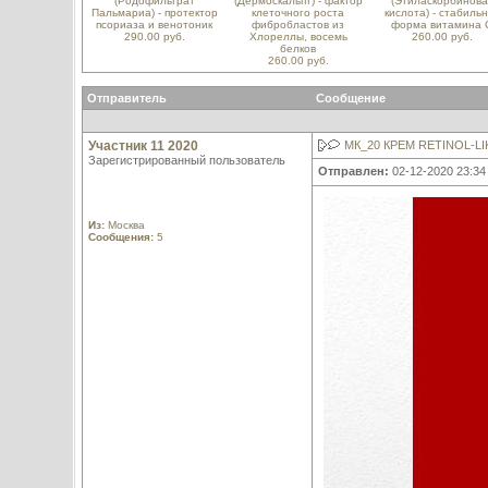
(Родофильтрат
(Дермоскальпт) - фактор
(Этиласкорбинова
Пальмариа) - протектор
клеточного роста
кислота) - стабиль
псориаза и венотоник
фибробластов из
форма витамина 
290.00 руб.
Хлореллы, восемь
260.00 руб.
белков
260.00 руб.
Отправитель
Сообщение
Участник 11 2020
МК_20 КРЕМ RETINOL-LI
Зарегистрированный пользователь
Отправлен:
02-12-2020 23:34
Из:
Москва
Сообщения:
5