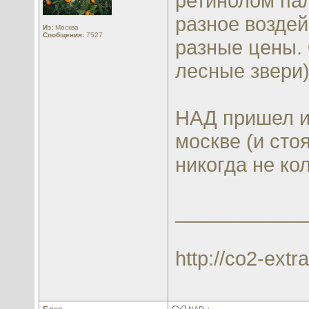
ретинолом пал
разное воздей
Из:
Москва
Сообщения:
7527
разные цены. 
лесные звери)
НАД пришел и
москве (и сто
никогда не ко
____________
http://co2-extra