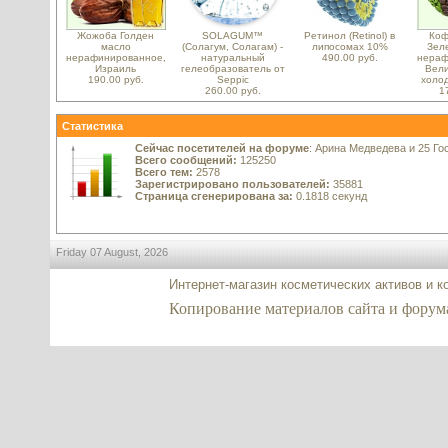
Жожоба Голден
SOLAGUM™
Ретинол (Retinol) в
Коф
масло
(Солагум, Солагам) -
липосомах 10%
Зел
нерафинированное,
натуральный
490.00 руб.
нераф
Израиль
гелеобразователь от
Вели
190.00 руб.
Seppic
холо
260.00 руб.
1
Статистика
Сейчас посетителей на форуме
: Арина Медведева и 25 Го
Всего сообщений:
125250
Всего тем:
2578
Зарегистрировано пользователей:
35881
Страница сгенерирована за:
0.1818 секунд
Friday 07 August, 2026
Интернет-магазин косметических активов и 
Копирование материалов сайта и форума c