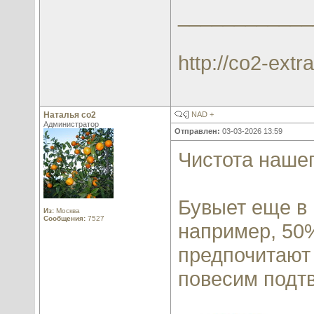
____________
http://co2-extra
Наталья со2
NAD +
Администратор
Отправлен:
03-03-2026 13:59
Чистота наше
Бувыет еще в 
Из:
Москва
Сообщения:
7527
например, 50
предпочитают 
повесим подт