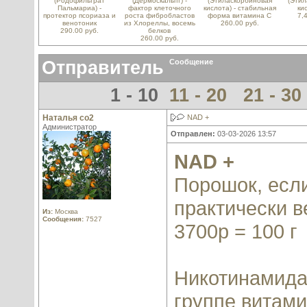
(Родофильтрат
(Дермоскальпт) -
(Этиласкорбиновая
(Этил
Пальмариа) -
фактор клеточного
кислота) - стабильная
ки
протектор псориаза и
роста фибробластов
форма витамина С
7,
венотоник
из Хлореллы, восемь
260.00 руб.
290.00 руб.
белков
260.00 руб.
Отправитель
Сообщение
1 - 10
11 - 20
21 - 30
Наталья со2
NAD +
Администратор
Отправлен:
03-03-2026 13:57
NAD +
Порошок, если
практически ве
Из:
Москва
Сообщения:
7527
3700р = 100 г
Никотинамида
группе витами