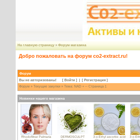
На главную страницу
»
Форум магазина
Добро пожаловать на форум co2-extract.ru!
Форум
Вы не авторизованы! [
Войти
] | [
Регистрация
]
Форум
»
Текущие закупки
» Тема: NAD + -- Страница 1
Новинки нашего магазина
Rhodofiltrat Palmaria
DERMOSCULPT
3-o-Ethyl ascorbic acid
3-o-Eth