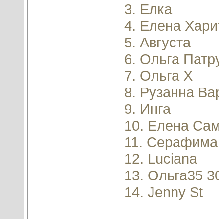
3. Елка
4. Елена Хари
5. Августа
6. Ольга Пат
7. Ольга Х
8. Рузанна Ва
9. Инга
10. Елена Са
11. Серафима
12. Luciana
13. Ольга35 3
14. Jenny St