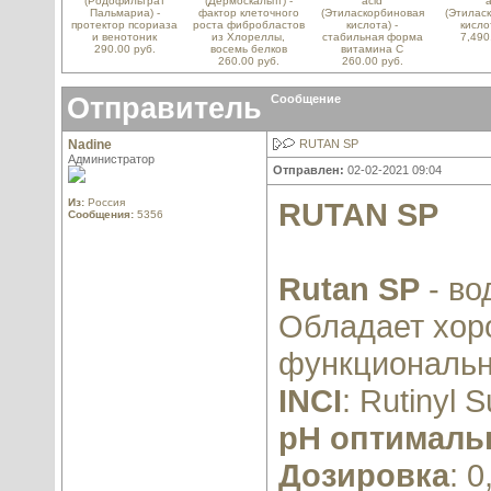
(Родофильтрат
(Дермоскальпт) -
acid
a
Пальмариа) -
фактор клеточного
(Этиласкорбиновая
(Этилас
протектор псориаза
роста фибробластов
кислота) -
кисло
и венотоник
из Хлореллы,
стабильная форма
7,490
290.00 руб.
восемь белков
витамина С
260.00 руб.
260.00 руб.
Отправитель
Сообщение
Nadine
RUTAN SP
Администратор
Отправлен:
02-02-2021 09:04
Из:
Россия
RUTAN SP
Сообщения:
5356
Rutan SP
- во
Обладает хор
функциональн
INCI
: Rutinyl 
pH оптималь
Дозировка
: 