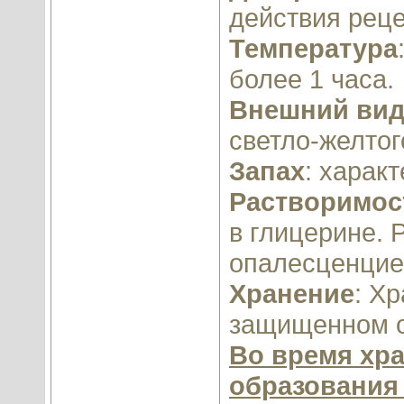
действия рец
Температура
более 1 часа.
Внешний ви
светло-желтог
Запах
: харак
Растворимос
в глицерине. 
опалесценцие
Хранение
: Х
защищенном от
Во время хр
образования 