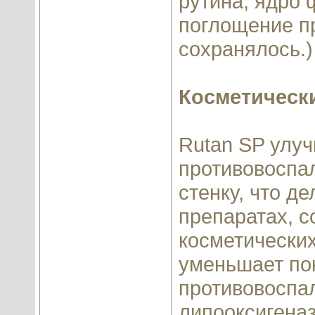
рутина, ядро
поглощение п
сохранялось.)
Косметическ
Rutan SP улу
противовоспа
стенку, что д
препаратах, 
косметических
уменьшает по
противовоспа
липооксигена