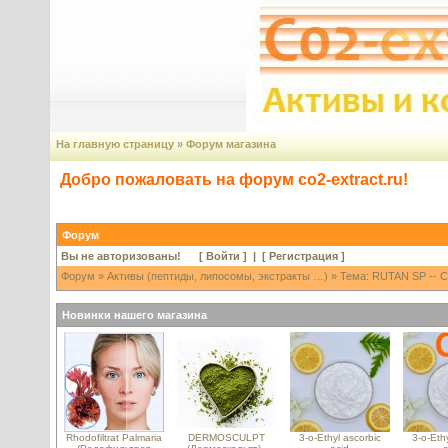
На главную страницу
»
Форум магазина
Добро пожаловать на форум co2-extract.ru!
Форум
Вы не авторизованы! [
Войти
] | [
Регистрация
]
Форум
»
Активы (пептиды, липосомы, экстракты …)
» Тема: RUTAN SP -- С
Новинки нашего магазина
Rhodofiltrat Palmaria
DERMOSCULPT
3-o-Ethyl ascorbic
3-o-Ethy