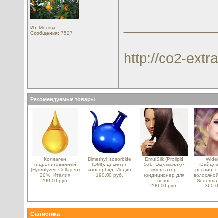
____________
Из:
Москва
Сообщения:
7527
http://co2-extra
Рекомендуемые товары
Коллаген
Dimethyl Isosorbide
EmulSilk (Prolipid
Wide
гидролизованный
(DMI), Диметил
161, Эмульсилк) -
(Вайдлэ
(Hydrolyzed Collagen)
изосорбид, Индия
эмульгатор-
ресниц, 
20%, Италия
190.00 руб.
кондиционер для
волосяной
290.00 руб.
волос
Sederma
290.00 руб.
360.0
Статистика