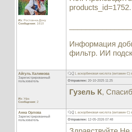
products_id=1752
.
Из:
Ростов-на-Дону
_______________
Сообщения:
1610
Информация добы
фильтр. ИИ подска
Айгуль Халимова
L аскорбиновая кислота (витамин С)
Зарегистрированный
Отправлен:
20-10-2025 11:25
пользователь
Гузель К
, Спасиб
Из:
Уфа
Сообщения:
2
Анна Орлова
L аскорбиновая кислота (витамин С)
Зарегистрированный
Отправлен:
12-05-2026 07:48
пользователь
Здравствуйте.Не