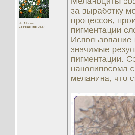
Меланоциты сос
за выработку м
процессов, про
Из:
Москва
Сообщения:
7527
пигментации сл
Использование 
значимые резул
пигментации. С
нанолипосома с
меланина, что 