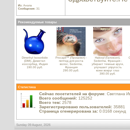
Из:
Анапа
Сообщения:
31
Рекомендуемые товары
Dimethyl Isosorbide
Procapil™ (Прокапил) -
Haloxyl (Галоксил),
(DMI), Диметил
пептид для роста
Sederma, Франция -
изосорбид, Индия
волос, Sederma,
убирает темные круги,
190.00 руб.
Франция
улучшает упругость
290.00 руб.
кожи вокруг глаз
390.00 руб.
Статистика
Сейчас посетителей на форуме
: Светлана И
Всего сообщений:
125252
Всего тем:
2578
Зарегистрировано пользователей:
35881
Страница сгенерирована за:
0.0168 секунд
Sunday 09 August, 2026