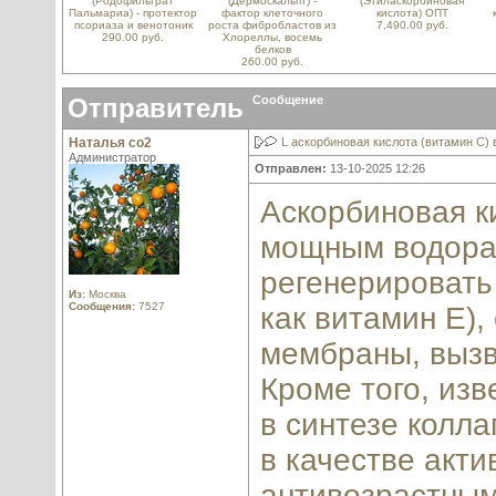
(Родофильтрат
(Дермоскальпт) -
(Этиласкорбиновая
Пальмариа) - протектор
фактор клеточного
кислота) ОПТ
псориаза и венотоник
роста фибробластов из
7,490.00 руб.
290.00 руб.
Хлореллы, восемь
белков
260.00 руб.
Отправитель
Сообщение
Наталья со2
L аскорбиновая кислота (витамин С)
Администратор
Отправлен:
13-10-2025 12:26
Аскорбиновая к
мощным водора
регенерировать
Из:
Москва
Сообщения:
7527
как витамин Е)
мембраны, вызв
Кроме того, изв
в синтезе колла
в качестве акти
антивозрастным