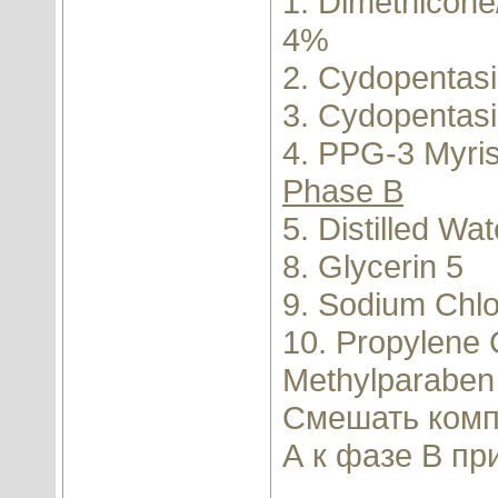
1. Dimethicone
4%
2. Cydopentas
3. Cydopentas
4. PPG-3 Myris
Phase В
5. Distilled W
8. Glycerin 5
9. Sodium Chl
10. Propylene G
Methylparaben
Смешать комп
А к фазе B п