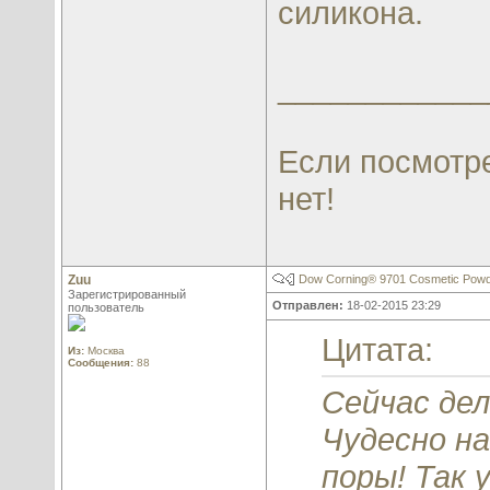
силикона.
____________
Если посмотре
нет!
Zuu
Dow Corning® 9701 Cosmetic Pow
Зарегистрированный
Отправлен:
18-02-2015 23:29
пользователь
Цитата:
Из:
Москва
Сообщения:
88
Сейчас дел
Чудесно н
поры! Так 