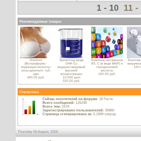
1 - 10
11 -
Рекомендуемые товары
Voluform
Трипептид меди
Комплекс витаминов
Баночка
(Вольюформ) -
GHK-Cu
B5, С (в виде MAP) и
вакуумна
коррекция полноты
водорастворимый
гиалуроновой
220.
зоны декольте, губ,
высокой
кислоты
щек
концентрации
160.00 руб.
490.00 руб.
10.000 ppm
320.00 руб.
Статистика
Сейчас посетителей на форуме
: 18 Гости
Всего сообщений:
125249
Всего тем:
2578
Зарегистрировано пользователей:
35880
Страница сгенерирована за:
0.1899 секунд
Thursday 06 August, 2026