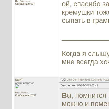
Из:
Дмитров
ой, спасибо з
Сообщения:
637
кремушки тоже
сыпать в грам
____________
Когда я слышу
мне всегда хо
SainT
Dow Corning® 9701 Cosmetic Pow
Администратор
Отправлен:
08-05-2013 00:41
Из:
Москва
Bu
, помнится
Сообщения:
2857
можно и помен