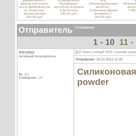
(Дермоскальпт) -
(Родофильтрат
acid
a
фактор клеточного
Пальмариа) -
(Этиласкорбиновая
(Этилас
роста фибробластов
протектор псориаза
кислота) -
кисло
из Хлореллы,
и венотоник
стабильная форма
7,490
восемь белков
290.00 руб.
витамина С
260.00 руб.
260.00 руб.
Отправитель
Сообщение
1 - 10
11 -
Alerybza
Dow Corning® 9701 Cosmetic powd
Активный пользователь
Отправлен:
18-12-2012 12:28
Силиконовая 
Из:
111
Сообщения:
167
powder