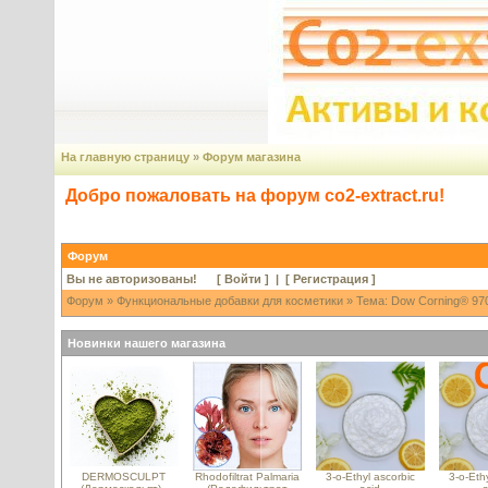
На главную страницу
»
Форум магазина
Добро пожаловать на форум co2-extract.ru!
Форум
Вы не авторизованы! [
Войти
] | [
Регистрация
]
Форум
»
Функциональные добавки для косметики
» Тема: Dow Corning® 970
Новинки нашего магазина
DERMOSCULPT
Rhodofiltrat Palmaria
3-o-Ethyl ascorbic
3-o-Ethy