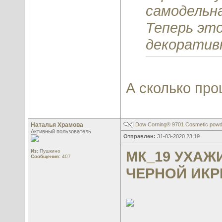
самодельн
Теперь это
декоратив
А сколько про
Наталья Храмова
Dow Corning® 9701 Cosmetic powd
Активный пользователь
Отправлен:
31-03-2020 23:19
Из:
Пушкино
МК_19 УХАЖ
Сообщения:
407
ЧЕРНОЙ ИК