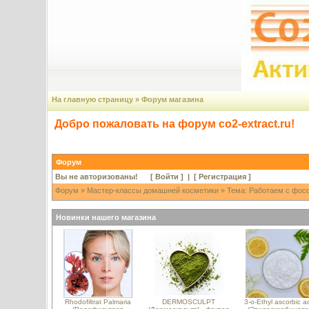
На главную страницу
»
Форум магазина
Добро пожаловать на форум co2-extract.ru!
Форум
Вы не авторизованы! [
Войти
] | [
Регистрация
]
Форум
»
Мастер-классы домашней косметики
» Тема: Работаем с фосф
Новинки нашего магазина
Rhodofiltrat Palmaria
DERMOSCULPT
3-o-Ethyl ascorbic a