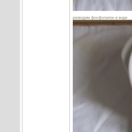
разводим фосфолипон в воде