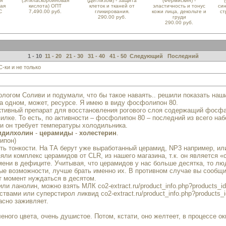
я
(Этиласкорбиновая
(Деглизом) - защита
(Фермискин) -
ная
кислота) ОПТ
клеток и тканей от
эластичность и тонус
си
С
7,490.00 руб.
гликирования.
кожи лица, декольте и
ст
290.00 руб.
груди
290.00 руб.
1 - 10
11 - 20
21 - 30
31 - 40
41 - 50
Следующий
Последний
ки и не только
логом Соливи и подумали, что бы такое наваять.. решили показать наши
а одном, может, ресурсе. Я имею в виду фосфолипон 80.
ктивный препарат для восстановления рогового слоя содержащий фосф
зилке. То есть, по активности – фосфолипон 80 – последний из всего н
 и он требует температуры холодильника.
идилхолин
-
церамиды
-
холестерин
.
ипон)
сть тонкости. На ТА берут уже выработанный церамид, NP3 например, ил
яли комплекс церамидов от CLR, из нашего магазина, т.к. он является «
мени в дефиците. Учитывая, что церамидов у нас больше десятка, то л
е возможности, лучше брать именно их. В противном случае вы сообщи
от момент нуждаться в десятом.
 или ланолин, можно взять МЛК
co2-extract.ru/product_info.php?products_i
ствами или суперстирол ликвид
co2-extract.ru/product_info.php?products
асно заживляет.
леного цвета, очень душистое. Потом, кстати, оно желтеет, в процессе