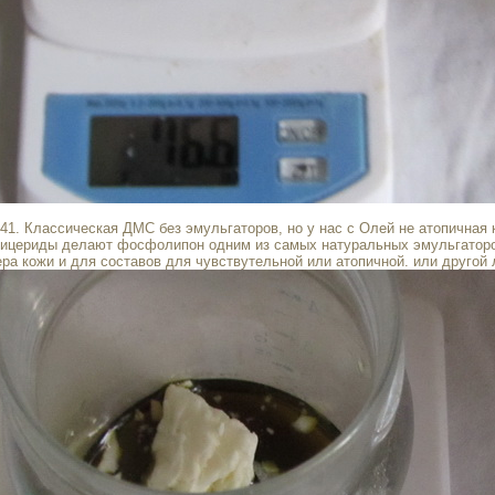
41. Классическая ДМС без эмульгаторов, но у нас с Олей не атопичная 
глицериды делают фосфолипон одним из самых натуральных эмульгаторов
ра кожи и для составов для чувствутельной или атопичной. или другой