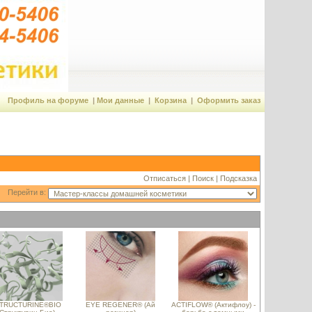
Профиль на форуме
|
Мои данные
|
Корзина
|
Оформить заказ
Отписаться
|
Поиск
|
Подсказка
Перейти в:
TRUCTURINE®BIO
EYE REGENER® (Ай
ACTIFLOW® (Актифлоу) -