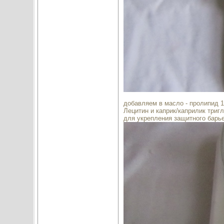
добавляем в масло - пролипид 1
Лецитин и каприк/каприлик три
для укрепления защитного барье