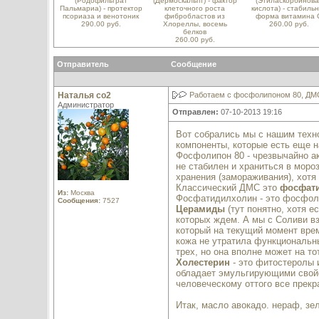
(Родофильтрат
(Дермоскальпт) - фактор
(Этиласкорбинова
Пальмариа) - протектор
клеточного роста
кислота) - стабиль
псориаза и венотоник
фибробластов из
форма витамина 
290.00 руб.
Хлореллы, восемь
260.00 руб.
белков
260.00 руб.
Отправитель
Сообщение
Наталья со2
Работаем с фосфолипоном 80, ДМС-
Администратор
Отправлен:
07-10-2013 19:16
Вот собрались мы с нашим техно
компоненты, которые есть еще н
Фосфолипон 80 - чрезвычайно а
не стабилен и храниться в моро
хранения (замораживания), хотя
Классический ДМС это
фосфат
Из:
Москва
Фосфатидилхолин - это фосфол
Сообщения:
7527
Церамиды
(тут понятно, хотя е
которых ждем. А мы с Соливи вз
который на текущий момент вре
кожа не утратила функциональны
трех, но она вполне может на т
Холестерин
- это фитостеролы
обладает эмульгирующими свой
человеческому оттого все прекр
Итак, масло авокадо. нераф, зе