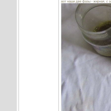
вот наши две фазы - жирная, с 