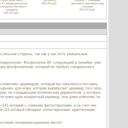
(Структурин Био) -
регинер)
борьба с темными
нтез эпидермальных
290.00 руб.
кругами и мешками под
руктурных белков и
глазами
липидов
260.00 руб.
240.00 руб.
 сильные стороны, так как у нас есть уникальные
атидилхолин. Фосфолипон 90, следующий в линейке, уже
абора фосфолипонов, который не требует специального
и комплекс церамидов, который мы закупили и поставку
сырьем» для кожи, которая выработает церамид того типа,
юдям, не страдающим атопическим дерматитом, у которых
те коже один конкретный керамид, или даже комплекс из
d=141
который с соевыми фитостеролами, и за счет них
_id=111
который обладает холестеролами, идентичными
 окисления полиненасыщенных кислот.