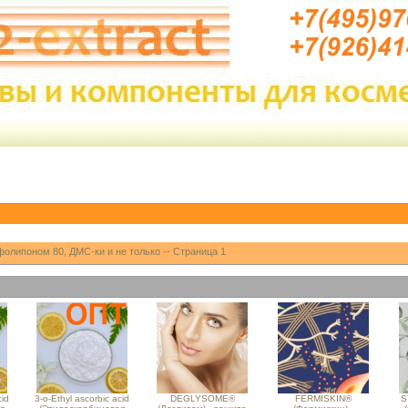
олипоном 80, ДМС-ки и не только -- Страница 1
cid
3-o-Ethyl ascorbic acid
DEGLYSOME®
FERMISKIN®
S