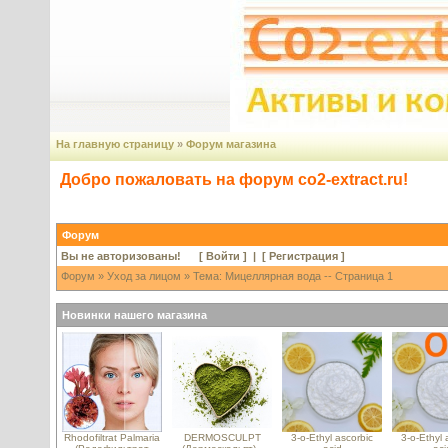
На главную страницу
»
Форум магазина
Добро пожаловать на форум co2-extract.ru!
Форум
Вы не авторизованы! [
Войти
] | [
Регистрация
]
Форум
»
Уход за лицом
» Тема: Мицеллярная вода -- Страница 1
Новинки нашего магазина
Rhodofiltrat Palmaria
DERMOSCULPT
3-o-Ethyl ascorbic
3-o-Ethyl 