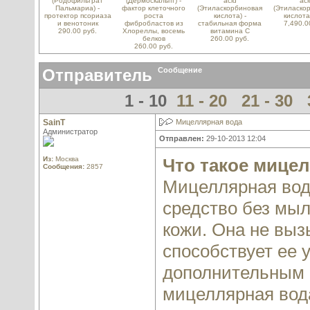
(Родофильтрат
(Дермоскальпт) -
acid
aci
Пальмариа) -
фактор клеточного
(Этиласкорбиновая
(Этиласко
протектор псориаза
роста
кислота) -
кислота
и венотоник
фибробластов из
стабильная форма
7,490.0
290.00 руб.
Хлореллы, восемь
витамина С
белков
260.00 руб.
260.00 руб.
Отправитель
Сообщение
1 - 10
11 - 20
21 - 30
SainT
Мицеллярная вода
Администратор
Отправлен:
29-10-2013 12:04
Из:
Москва
Что такое мицел
Сообщения:
2857
Мицеллярная вод
средство без мыл
кожи. Она не выз
способствует ее 
дополнительным к
мицеллярная вода