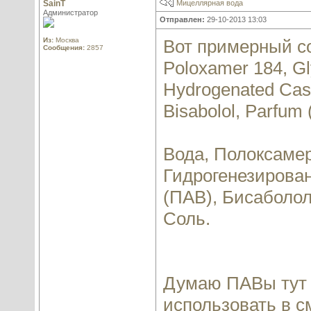
SainT
Мицеллярная вода
Администратор
Отправлен:
29-10-2013 13:03
Из:
Москва
Вот примерный со
Сообщения:
2857
Poloxamer 184, Gly
Hydrogenated Cast
Bisabolol, Parfum
Вода, Полоксамер
Гидрогенезирова
(ПАВ), Бисаболол
Соль.
Думаю ПАВы тут 
использовать в с