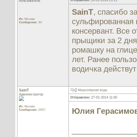
Отправлен:
26-01-2014 21:21
пользователь
SainT
, спасибо з
сульфированная к
Из:
Москва
Сообщения:
34
консервант. Все 
прыщики за 2 дн
ромашку на глице
лет. Ранее польз
водичка действут 
SainT
Мицеллярная вода
Администратор
Отправлен:
27-01-2014 11:00
Из:
Москва
Юлия Герасимо
Сообщения:
2857
_______________