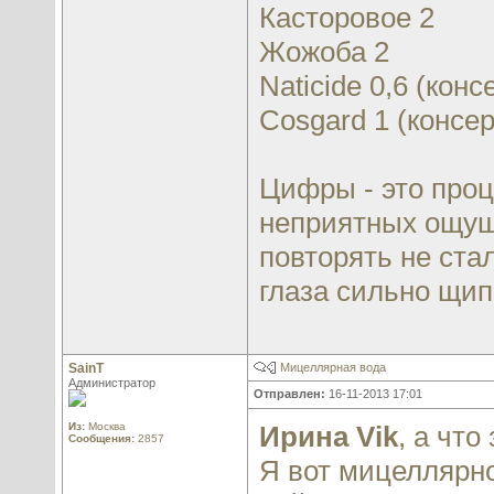
Касторовое 2
Жожоба 2
Naticide 0,6 (конс
Cosgard 1 (консер
Цифры - это проц
неприятных ощущ
повторять не ста
глаза сильно щип
SainT
Мицеллярная вода
Администратор
Отправлен:
16-11-2013 17:01
Из:
Москва
Ирина Vik
, а чт
Сообщения:
2857
Я вот мицеллярно