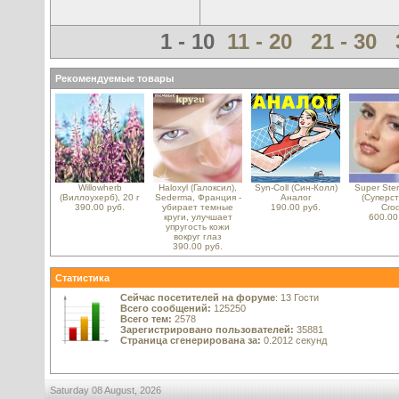
1 - 10
11 - 20
21 - 30
Рекомендуемые товары
Willowherb
Haloxyl (Галоксил),
Syn-Coll (Син-Колл)
Super Ster
(Виллоухерб), 20 г
Sederma, Франция -
Аналог
(Суперст
390.00 руб.
убирает темные
190.00 руб.
Cro
круги, улучшает
600.00
упругость кожи
вокруг глаз
390.00 руб.
Статистика
Сейчас посетителей на форуме
: 13 Гости
Всего сообщений:
125250
Всего тем:
2578
Зарегистрировано пользователей:
35881
Страница сгенерирована за:
0.2012 секунд
Saturday 08 August, 2026