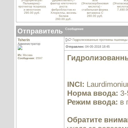
(Родофильтрат
(Дермоскальпт) -
acid
aci
Пальмариа) -
фактор клеточного
(Этиласкорбиновая
(Этиласко
протектор псориаза
роста
кислота) -
кислота
и венотоник
фибробластов из
стабильная форма
7,490.0
290.00 руб.
Хлореллы, восемь
витамина С
белков
260.00 руб.
260.00 руб.
Отправитель
Сообщение
Tsherin
Гидролизованные протеины пшеницы 
Администратор
Отправлен:
04-05-2018 18:45
Из:
Москва
Гидролизованн
Сообщения:
3597
INCI:
Laurdimoniu
Норма ввода:
3-
Режим ввода:
в 
Обратите внима