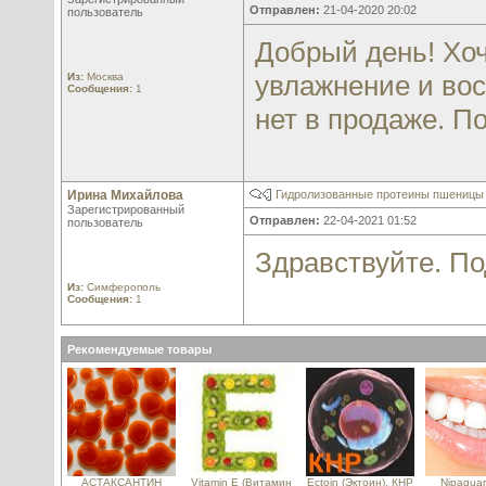
Отправлен:
21-04-2020 20:02
пользователь
Добрый день! Хоч
увлажнение и вос
Из:
Москва
Сообщения:
1
нет в продаже. П
Ирина Михайлова
Гидролизованные протеины пшеницы 
Зарегистрированный
Отправлен:
22-04-2021 01:52
пользователь
Здравствуйте. По
Из:
Симферополь
Сообщения:
1
Рекомендуемые товары
АСТАКСАНТИН
Vitamin E (Витамин
Ectoin (Эктоин), КНР
Nipagua