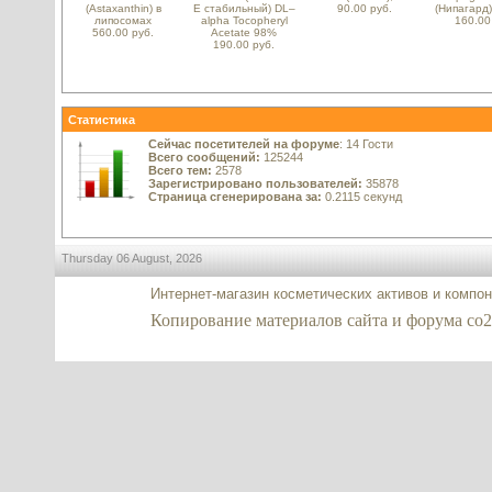
(Astaxanthin) в
E стабильный) DL–
90.00 руб.
(Нипагард),
липосомах
alpha Tocopheryl
160.00
560.00 руб.
Acetate 98%
190.00 руб.
Статистика
Сейчас посетителей на форуме
: 14 Гости
Всего сообщений:
125244
Всего тем:
2578
Зарегистрировано пользователей:
35878
Страница сгенерирована за:
0.2115 секунд
Thursday 06 August, 2026
Интернет-магазин косметических активов и компо
Копирование материалов сайта и форума co2-ex