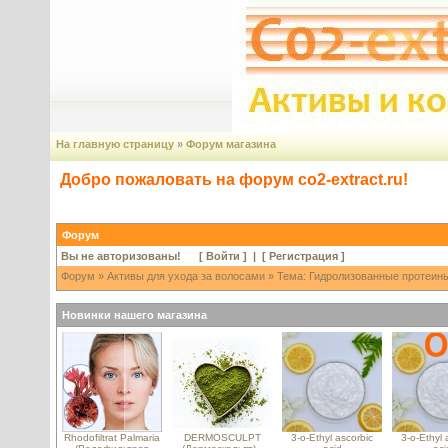
На главную страницу
»
Форум магазина
Добро пожаловать на форум co2-extract.ru!
Форум
Вы не авторизованы! [
Войти
] | [
Регистрация
]
Форум
»
Активы для ухода за волосами
» Тема: Гидролизованные протеины
Новинки нашего магазина
Rhodofiltrat Palmaria
DERMOSCULPT
3-o-Ethyl ascorbic
3-o-Ethyl 