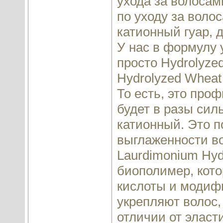
ухода за волоса
по уходу за воло
катионный гуар, 
У нас в формулу у
просто Hydrolyzed
Hydrolyzed Wheat 
То есть, это про
будет в разы силь
катионный. Это п
выглаженности во
Laurdimonium Hydr
биополимер, кот
кислоты и модиф
укрепляют волос,
отличии от эласт