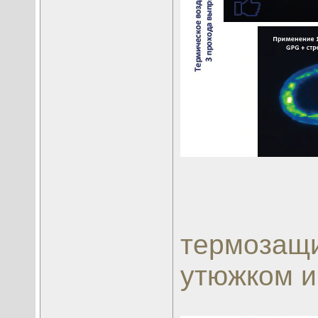
термозащи
утюжком 