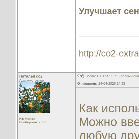
Улучшает се
____________
http://co2-extra
Наталья со2
Flocare ET 1737 GPG (полный анал
Администратор
Отправлен:
24-04-2026 14:33
Как испол
Можно ввес
Из:
Москва
Сообщения:
7527
любую дру