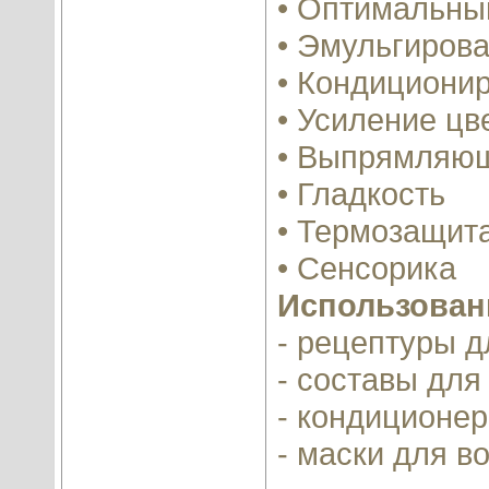
• Оптимальны
• Эмульгиров
• Кондициони
• Усиление цв
• Выпрямляющ
• Гладкость
• Термозащит
• Сенсорика
Использовани
- рецептуры 
- составы для
- кондиционе
- маски для в