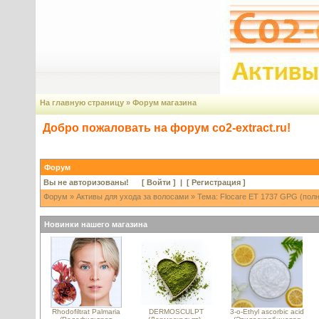
На главную страницу
»
Форум магазина
Добро пожаловать на форум co2-extract.ru!
Форум
Вы не авторизованы! [
Войти
] | [
Регистрация
]
Форум
»
Активы для ухода за волосами
» Тема: Flocare ET 1737 GPG (полн
Новинки нашего магазина
Rhodofiltrat Palmaria
DERMOSCULPT
3-o-Ethyl ascorbic acid