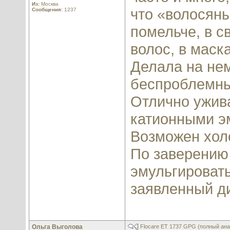
Из:
Москва
что «волосяны
Сообщения:
1237
помельче, в 
волос, в маск
Делала на не
беспроблемный
Отлично ужив
катионными э
Возможен хол
По заверению
эмульгировать
заявленный д
Ольга Выголова
Flocare ET 1737 GPG (полный анал