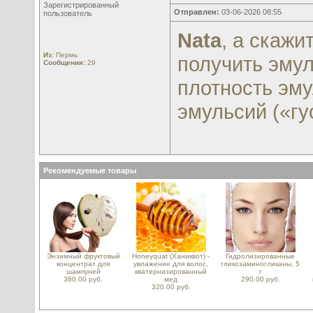
Зарегистрированный
Отправлен:
03-06-2026 08:55
пользователь
Nata
, а скажи
Из:
Пермь
получить эмул
Сообщения:
29
плотность эму
эмульсий («гу
Рекомендуемые товары
Энзимный фруктовый
Honeyquat (Ханиквот) -
Гидролизированные
концентрат для
увлажение для волос,
гликозаминогликаны, 5
шампуней
кватернизированный
г
360.00 руб.
мед
290.00 руб.
320.00 руб.