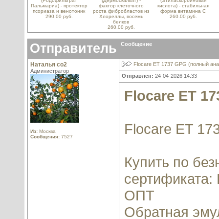
(Родофильтрат
(Дермоскальпт) -
(Этиласкорбиновая
Пальмариа) - протектор
фактор клеточного
кислота) - стабильная
псориаза и венотоник
роста фибробластов из
форма витамина С
290.00 руб.
Хлореллы, восемь
260.00 руб.
белков
260.00 руб.
Отправитель
Сообщение
Наталья со2
Flocare ET 1737 GPG (полный анал
Администратор
Отправлен:
24-04-2026 14:33
Flocare ET 1
Flocare ET 17
Из:
Москва
Сообщения:
7527
Купить по бе
сертификата: 
ОПТ
Обратная эму