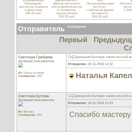
(Родофильтрат
(Дермоскальпт) -
acid
a
Пальмариа) -
фактор клеточного
(Этиласкорбиновая
(Этилас
протектор псориаза
роста фибробластов
кислота) -
кисло
и венотоник
из Хлореллы,
стабильная форма
7,490
290.00 руб.
восемь белков
витамина С
260.00 руб.
260.00 руб.
Отправитель
Сообщение
Первый
Предыдущ
С
Светлана Гребцова
Домашняя Бытовая химия или мой м
Активный пользователь
Отправлен:
16-11-2016 12:32
Из:
Город на Неве
Наталья Капе
Сообщения:
350
Светлана Бутова
Домашняя Бытовая химия или мой м
Активный пользователь
Отправлен:
16-11-2016 12:43
Из:
Москва
Спасибо мастеру
Сообщения:
200