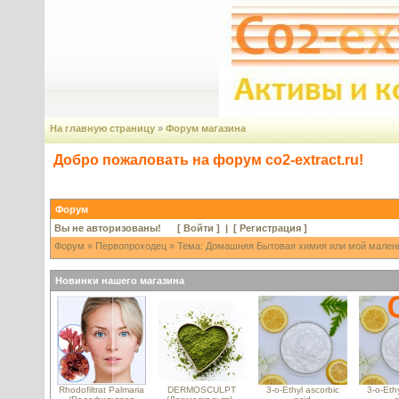
На главную страницу
»
Форум магазина
Добро пожаловать на форум co2-extract.ru!
Форум
Вы не авторизованы! [
Войти
] | [
Регистрация
]
Форум
»
Первопроходец
» Тема: Домашняя Бытовая химия или мой малень
Новинки нашего магазина
Rhodofiltrat Palmaria
DERMOSCULPT
3-o-Ethyl ascorbic
3-o-Ethy