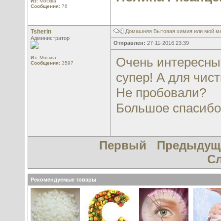
Из:
Москва
Сообщения:
76
Tsherin
Домашняя Бытовая химия или мой м
Администратор
Отправлен:
27-11-2016 23:39
Из:
Москва
Очень интересный
Сообщения:
3597
супер! А для чис
Не пробовали?
Большое спасибо 
Первый
Предыдущ
С
Рекомендуемые товары