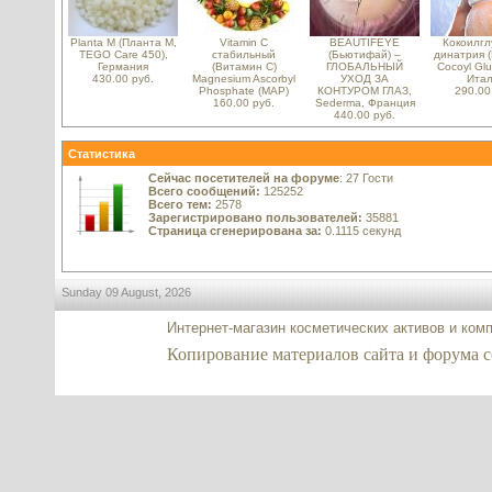
Planta M (Планта М,
Vitamin C
BEAUTIFEYE
Кокоилгл
TEGO Care 450),
стабильный
(Бьютифай) –
динатрия (
Германия
(Витамин C)
ГЛОБАЛЬНЫЙ
Cocoyl Glu
430.00 руб.
Magnesium Ascorbyl
УХОД ЗА
Итал
Phosphate (MAP)
КОНТУРОМ ГЛАЗ,
290.00
160.00 руб.
Sederma, Франция
440.00 руб.
Статистика
Сейчас посетителей на форуме
: 27 Гости
Всего сообщений:
125252
Всего тем:
2578
Зарегистрировано пользователей:
35881
Страница сгенерирована за:
0.1115 секунд
Sunday 09 August, 2026
Интернет-магазин косметических активов и ком
Копирование материалов сайта и форума co2-