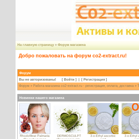
На главную страницу
»
Форум магазина
Добро пожаловать на форум co2-extract.ru!
Форум
Вы не авторизованы! [
Войти
] | [
Регистрация
]
Форум
»
Работа магазина co2-extract.ru - регистрация, оплата, доставка
» Т
Новинки нашего магазина
Rhodofiltrat Palmaria
DERMOSCULPT
3-o-Ethyl ascorbic
3-o-Ethyl 