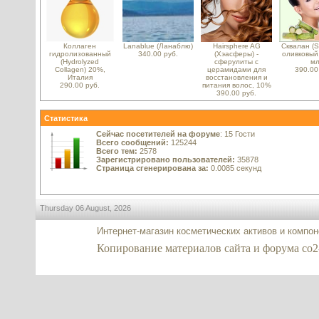
Коллаген
Lanablue (Ланаблю)
Hairsphere AG
Сквалан (S
гидролизованный
340.00 руб.
(Хэасферы) -
оливковый,
(Hydrolyzed
сферулиты с
м
Collagen) 20%,
церамидами для
390.00
Италия
восстановления и
290.00 руб.
питания волос, 10%
390.00 руб.
Статистика
Сейчас посетителей на форуме
: 15 Гости
Всего сообщений:
125244
Всего тем:
2578
Зарегистрировано пользователей:
35878
Страница сгенерирована за:
0.0085 секунд
Thursday 06 August, 2026
Интернет-магазин косметических активов и компо
Копирование материалов сайта и форума co2-ex