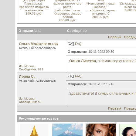
(Родофильтрат
(Дермоскальпт) -
acid
aci
Пальмариа) -
фактор клеточного
(Этиласкорбиновая
(Этиласко
протектор псориаза
роста
кислота) -
кислота
и венотоник
фибробластов из
стабильная форма
7,490.0
290.00 руб.
Хлореллы, восемь
витамина С
белков
260.00 руб.
260.00 руб.
Отправитель
Сообщение
Первый
Преды
Ольга Можжевельник
FAQ
Активный пользователь
Отправлен:
10-11-2022 09:30
Ольга Липская
, в самом верху главн
Из:
Москва
Сообщения:
633
Ирина С.
FAQ
Активный пользователь
Отправлен:
26-11-2022 15:16
Здравствуйте! В сумму оплаченных и 
Из:
Москва
Сообщения:
53
Первый
Преды
Рекомендуемые товары