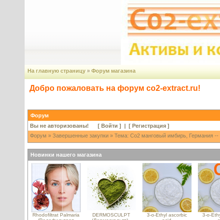
На главную страницу
»
Форум магазина
Добро пожаловать на форум co2-extract.ru!
Форум
Вы не авторизованы! [
Войти
] | [
Регистрация
]
Форум
»
Завершенные закупки
» Тема: Со2 манговый имбирь, Германия --
Новинки нашего магазина
Rhodofiltrat Palmaria
DERMOSCULPT
3-o-Ethyl ascorbic
3-o-Ethy