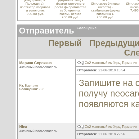
(Родофильтрат
(Дермоскальпт) -
acid
a
Пальмариа) -
фактор клеточного
(Этиласкорбиновая
(Этилас
протектор псориаза
роста фибробластов
кислота) -
кисло
и венотоник
из Хлореллы,
стабильная форма
7,490
290.00 руб.
восемь белков
витамина С
260.00 руб.
260.00 руб.
Отправитель
Сообщение
Первый
Предыдущ
Сл
Марина Сорокина
Со2 манговый имбирь, Германия
Активный пользователь
Отправлен:
21-06-2018 13:54
Запишите на о
Из:
Барнаул
Сообщения:
298
получу neocar
появляются ка
Nica
Со2 манговый имбирь, Германия
Активный пользователь
Отправлен:
21-06-2018 22:56