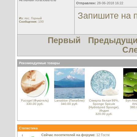
Активный пользователь
Отправлен:
28-06-2018 16:22
Запишите на 
Из:
пос. Горный
Сообщения:
100
Первый
Предыдущ
Сл
Рекомендуемые товары
Fucogel (Фукогель)
Lanablue (Ланаблю)
Спикула белая 99%,
Syn-Ake
330.00 руб.
340.00 руб.
Sponge Spicule
АН
(Hydrolyzed Sponge),
380.
Индия
320.00 руб.
Статистика
Сейчас посетителей на форуме
: 12 Гости