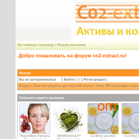
На главную страницу
»
Форум магазина
Добро пожаловать на форум co2-extract.ru!
Форум
Вы не авторизованы! [
Войти
] | [
Регистрация
]
Форум
»
Простые рецепты для вкусной жизни
» Тема: МК Шоколадно-кокос
Новинки нашего магазина
Rhodofiltrat Palmaria
DERMOSCULPT
3-o-Ethyl ascorbic
3-o-Ethyl 