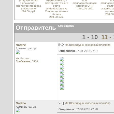
(Родофильтрат
(Дермоскальпт) -
acid
aci
Пальмариа) -
фактор клеточного
(Этиласкорбиновая
(Этиласко
протектор псориаза
роста
кислота) ОПТ
кислот
и венотоник
фибробластов из
7,490.00 руб.
стабильна
290.00 руб.
Хлореллы, восемь
витами
белков
260.00
260.00 руб.
Отправитель
Сообщение
1 - 10
11 -
Nadine
МК Шоколадно-кокосовый пломбир
Администратор
Отправлен:
02-08-2018 22:27
Из:
Россия
Сообщения:
5356
Nadine
МК Шоколадно-кокосовый пломбир
Администратор
Отправлен:
02-08-2018 22:28