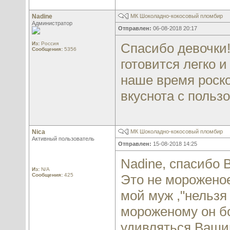
Nadine
МК Шоколадно-кокосовый пломбир
Администратор
Отправлен:
06-08-2018 20:17
Из:
Россия
Спасибо девочки!
Сообщения:
5356
готовится легко и
наше время роско
вкуснота с пользо
Nica
МК Шоколадно-кокосовый пломбир
Активный пользователь
Отправлен:
15-08-2018 14:25
Nadine, спасибо В
Из:
N/A
Сообщения:
425
Это не мороженое
мой муж ,"нельзя 
мороженому он бо
удивляться Ваши