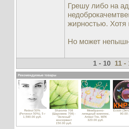
Грешу либо на ад
недоброкачемтвен
жирностью. Хотя 
Но может непышно
1 - 10
11 -
Рекомендуемые товары
Retinol 50%
Sharomix 708
Мембранно-
Ectoin (Экт
(Ретинол 50%), 5 г
(Шаромикс 708) -
липидный комплекс,
90.00 
1,590.00 руб.
"Зеленый"
Amisol Trio, МЛК
консервант
320.00 руб.
150.00 руб.