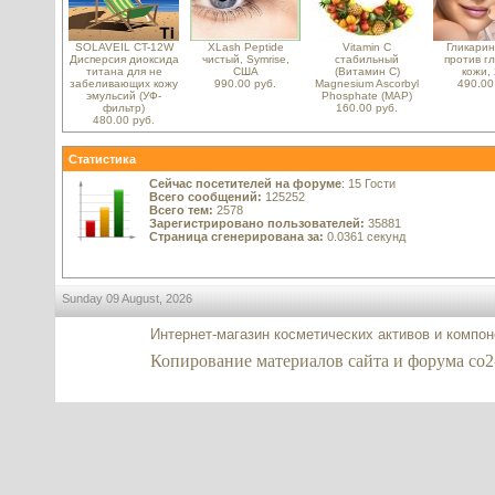
SOLAVEIL CT-12W
XLash Peptide
Vitamin C
Гликарин
Дисперсия диоксида
чистый, Symrise,
стабильный
против г
титана для не
США
(Витамин C)
кожи, 
забеливающих кожу
990.00 руб.
Magnesium Ascorbyl
490.00
эмульсий (УФ-
Phosphate (MAP)
фильтр)
160.00 руб.
480.00 руб.
Статистика
Сейчас посетителей на форуме
: 15 Гости
Всего сообщений:
125252
Всего тем:
2578
Зарегистрировано пользователей:
35881
Страница сгенерирована за:
0.0361 секунд
Sunday 09 August, 2026
Интернет-магазин косметических активов и компо
Копирование материалов сайта и форума co2-ex