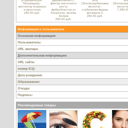
(Родофильтрат
(Дермоскальпт) -
acid
aci
Пальмариа) -
фактор клеточного
(Этиласкорбиновая
(Этиласко
протектор псориаза
роста
кислота) -
кислота
и венотоник
фибробластов из
стабильная форма
7,490.0
290.00 руб.
Хлореллы, восемь
витамина С
белков
260.00 руб.
260.00 руб.
Информация о пользователе
Основная информация:
Пользователь:
URL аватара:
Дополнительная информация:
URL сайта:
номер ICQ:
Дата рождения:
Образование:
Откуда:
Подпись:
Рекомендуемые товары