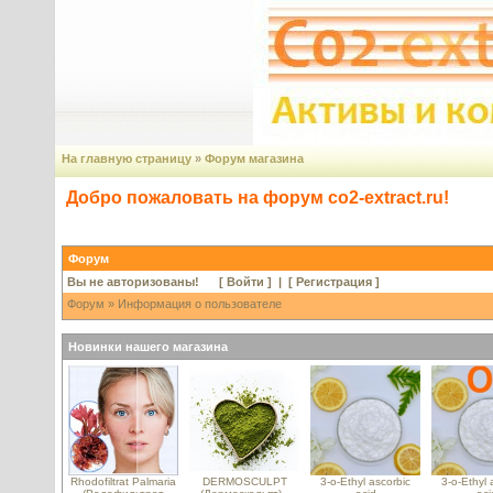
На главную страницу
»
Форум магазина
Добро пожаловать на форум co2-extract.ru!
Форум
Вы не авторизованы! [
Войти
] | [
Регистрация
]
Форум
» Информация о пользователе
Новинки нашего магазина
Rhodofiltrat Palmaria
DERMOSCULPT
3-o-Ethyl ascorbic
3-o-Ethyl 