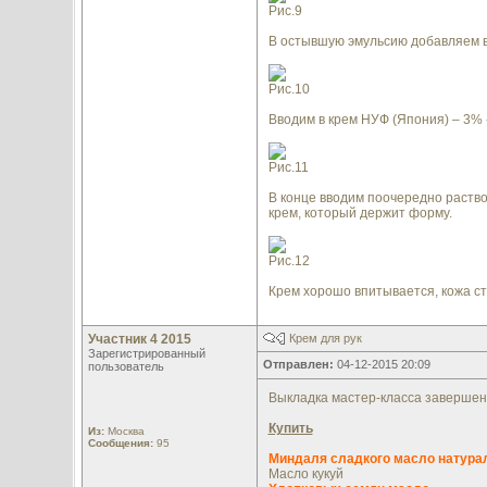
Рис.9
В остывшую эмульсию добавляем вит
Рис.10
Вводим в крем НУФ (Япония) – 3% - 
Рис.11
В конце вводим поочередно раство
крем, который держит форму.
Рис.12
Крем хорошо впитывается, кожа ст
Участник 4 2015
Крем для рук
Зарегистрированный
Отправлен:
04-12-2015 20:09
пользователь
Выкладка мастер-класса завершен
Купить
Из:
Москва
Сообщения:
95
Миндаля сладкого масло натура
Масло кукуй