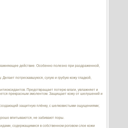
лажняющее действие. Особенно полезно при раздраженной,
у. Делает потрескавшуюся, сухую и грубую кожу гладкой,
 антиоксидантов. Предотвращает потерю влаги, увлажняет и
ляется прекрасным эмолентом. Защищает кожу от шелушений и
, создающий защитную плёнку, с шелковистыми ощущениями;
орошо впитываются, не забивают поры.
пидами, содержащимися в собственном роговом слое кожи