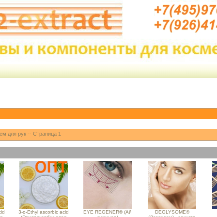
ем для рук -- Страница 1
cid
3-o-Ethyl ascorbic acid
EYE REGENER® (Ай
DEGLYSOME®