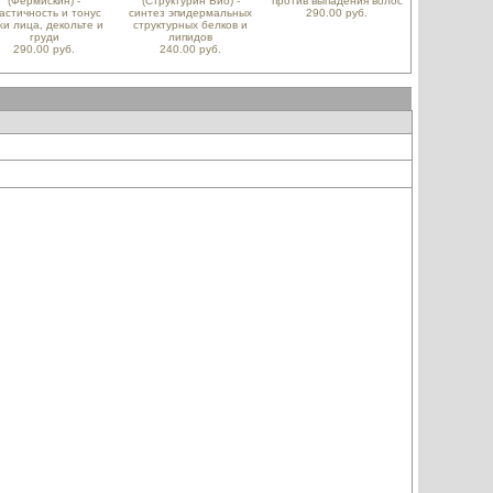
(Фермискин) -
(Структурин Био) -
против выпадения волос
астичность и тонус
синтез эпидермальных
290.00 руб.
жи лица, декольте и
структурных белков и
груди
липидов
290.00 руб.
240.00 руб.