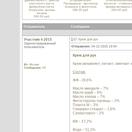
(Дермоскальпт) - фактор
(Родофильтрат
(Этиласкорбинова
клеточного роста
Пальмариа) - протектор
кислота) - стабиль
фибробластов из
псориаза и венотоник
форма витамина 
Хлореллы, восемь
290.00 руб.
260.00 руб.
белков
260.00 руб.
Отправитель
Сообщение
Участник 4 2015
Крем для рук
Зарегистрированный
Отправлен:
04-12-2015 19:54
пользователь
Крем для рук
Крем увлажняет, питает, смягчает к
Из:
Москва
Сообщения:
95
Состав:
ЖФ - 28,6%
Масло миндаля – 7%
Масло кукуй – 6%
Масло хлопка – 7%
Фитостеролы горчицы – 2%
Планта М – 3%
Глицерил стеарат – 1,6%
Суперстирол – 2%
ВФ – 57,2%
Вода – 51,2%