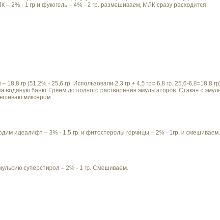
 – 2% - 1 гр и фукогель – 4% - 2 гр. размешиваем, МЛК сразу расходится.
8,8 гр (51,2% - 25,6 гр. Использовали 2,3 гр + 4,5 гр= 6,8 гр. 25,6-6,8=18,8 гр
а водяную баню. Греем до полного растворения эмульгаторов. Стакан с эмул
мешиваю миксером.
дим идеалифт – 3% - 1,5 гр. и фитостеролы горчицы – 2% - 1гр. и смешиваем.
мульсию суперстирол – 2% - 1 гр. Смешиваем.