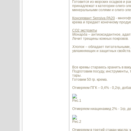
Готовится из морских осадков и ра
принадлежат к категории олиго-эл
минеральными солями и олиго-эл
Консервант Sensiva PA20
- многоф
крема и придает конечному проду
СО2 экстракты
Монарда
– антиоксидантное, адап
Лечит трещины кожных покровов.
Хлопок
– обладает питательными,
увлажняющих и защитных свойств. 
Все кремы стараюсь хранить в вак
Подготовим посуду, инструменты, 
тары.
Готовим 50 гр. крема.
Отмеряем ПГК – 0,4% - 0,2гр, доба
Рис.1
Отмеряем ниацинамид 2% - 1гр, до
Рис.2
Отмеряем в третий стакан масла: мас