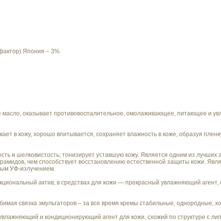
актор) Япония – 3%
 масло, оказывает противовоспалительное, омолаживающее, питающее и ув
кает в кожу, хорошо впитывается, сохраняет влажность в коже, образуя пленк
ость и шелковистость; тонизирует уставшую кожу. Является одним из лучших
ерамидов, чем способствует восстановлению естественной защиты кожи. Яв
ным УФ-излучением.
кциональный актив, в средствах для кожи — прекрасный увлажняющий агент
бимая связка эмульгаторов – за все время кремы стабильные, однородные, х
увлажняющий и кондиционирующий агент для кожи, схожий по структуре с ли