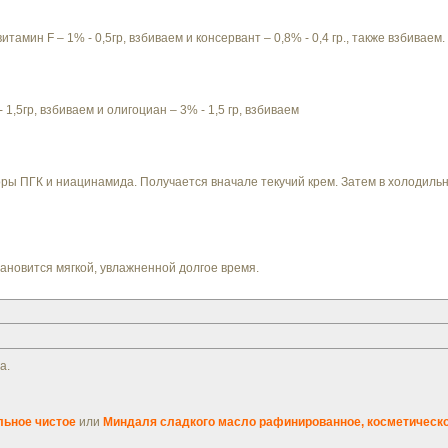
амин F – 1% - 0,5гр, взбиваем и консервант – 0,8% - 0,4 гр., также взбиваем.
1,5гр, взбиваем и олигоциан – 3% - 1,5 гр, взбиваем
ры ПГК и ниацинамида. Получается вначале текучий крем. Затем в холодильн
ановится мягкой, увлажненной долгое время.
а.
льное чистое
или
Миндаля сладкого масло рафинированное, косметическ