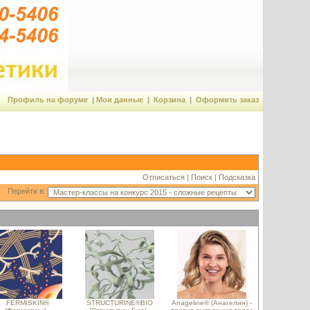
Профиль на форуме
|
Мои данные
|
Корзина
|
Оформить заказ
Отписаться
|
Поиск
|
Подсказка
Перейти в:
FERMISKIN®
STRUCTURINE®BIO
Anageline® (Анагелин) -