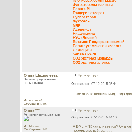
Хлопковых семян масло
Фитостеролы горчицы
Планта М
Глицерил стеарат
Суперстерол
Фукогель
МЛК
Идеалифт
Ниацинамид
НУФ (Япония)
Витамин F водорастворимый
Полиглутаминовая кислота
Олигоциан
Sensiva PA20
CO2 экстракт монарды
CO2 экстракт хлопка
Ольга Шахвалеева
Крем для рук
Зарегистрированный
пользователь
Отправлен:
07-12-2015 05:44
Тоже люблю ниацинамид, надо для 
Из:
костанай
Сообщения:
467
Ольга ***
Крем для рук
Активный пользователь
Отправлен:
07-12-2015 14:10
Из:
Москва
А ВФ с МЛК как вливается? Она же
Сообщения:
1420
перерыв во взбивании.