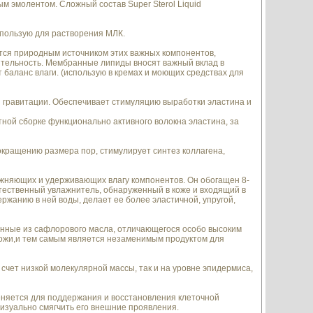
ым эмолентом. Сложный состав Super Sterol Liquid
спользую для растворения МЛК.
тся природным источником этих важных компонентов,
ятельность. Мембранные липиды вносят важный вклад в
 баланс влаги. (использую в кремах и моющих средствах для
 гравитации. Обеспечивает стимуляцию выработки эластина и
тной сборке функционально активного волокна эластина, за
окращению размера пор, стимулирует синтез коллагена,
жняющих и удерживающих влагу компонентов. Он обогащен 8-
тественный увлажнитель, обнаруженный в коже и входящий в
ржанию в ней воды, делает ее более эластичной, упругой,
ные из сафлорового масла, отличающегося особо высоким
кожи,и тем самым является незаменимым продуктом для
счет низкой молекулярной массы, так и на уровне эпидермиса,
еняется для поддержания и восстановления клеточной
изуально смягчить его внешние проявления.