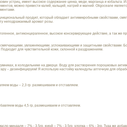
ковин устриц, имеет высокое содержание цинка, меди, марганца и кобальта. Из
ементов, можно привести калий, кальций, натрий и магний. Oligoceane являе
ементами.
ункциональный продукт, который обладает антимикробными свойствами, смяг
кту неподражаемый аромат розы.
тогенное, антиконцерагенное, высокое консервирующее действие, а так же п
 смягчающими, увлажняющими, успокаивающими и защитными свойствами. Бор
Подходит для чувствительной кожи, склонной к раздражениям.
уумниках, в холодильнике на дверце. Воду для растворения порошковых активо
тару – дезинфицируем! Я использую настойку календулы аптечную для обраб
вляем воды – 2,3 гр. размешиваем и отставляем.
бавляем воды 4,5 гр, размешиваем и отставляем.
ло миндаля – 7% - 3,5гр, кукуй – 7% - 3,5гр, хлопка – 6% - 3гр. Туда же добав