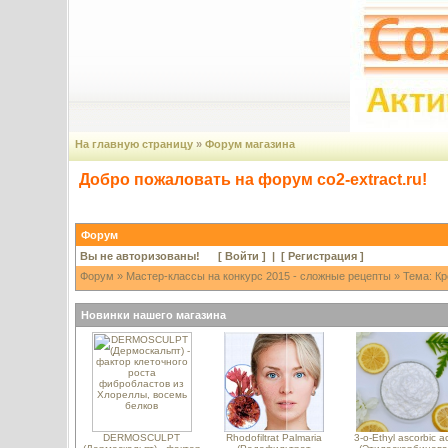
На главную страницу
»
Форум магазина
Добро пожаловать на форум co2-extract.ru!
Форум
Вы не авторизованы! [
Войти
] | [
Регистрация
]
Форум
»
Мастер-классы на конкурс 2015 - сложные рецепты
» Тема: Кр
Новинки нашего магазина
DERMOSCULPT
Rhodofiltrat Palmaria
3-o-Ethyl ascorbic a