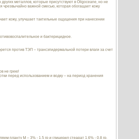
 других металлов, которые присутствуют в Oligoceane, но не
тся чрезвычайно важной смесью, которая обогащает кожу
чает кожу, улучшает тактильные ощущения при нанесении
ротивовоспалительное и бактерицидное.
ется против ТЭП – трансэпидермальной потери влаги за счет
в не грею!
отки перед использованием и водку – на период хранения
ляем планту М – 3% - 1,5 гр и глицерил стеарат 1,6% - 0,8 гр.