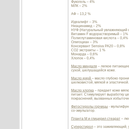
Фукогель – 4%
МЛК – 2%
АФ – 13,2 %
Идеалифт – 3%
Ниацинамид – 2%
НУФ (Натуральный увлажняющий ф
Витамин F водорастворимый – 1%
Полиглутаминовая кислота – 0,4%
Олигоциан – 3%
Консервант Sensiva PA20 – 0,8%
СО2 экстракты – 1 %
Монарда – 0,6%
Хлопок – 0,4%
Масло миндаля
– легкое питающее
сухой, шелушащейся коже.
Масло кукуй
– масло глубоко прони
шелковистой, мягкой и эластичной.
Масло хлопка
– придает коже мягк
питает. Стимулирует выработку ц
покраснений, вызванных избыточ
Фитостеролы горчицы
- мультифун
со-эмульгатор.
Планта М и глицерил стеарат
– лю
Суперстирол
– это заживляющий, 