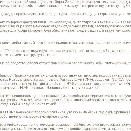
имость и сложный состав делают Super Sterol Liquid исключительным природн
еимущества, чтобы помочь восстановить сухую, потрескавшуюся кожу и губы
, входит практически во все рецептуры – кремы, кондиционеры, шампуни. И
екс
содержит фосфолипиды, гликолипиды, фитостеролы и витамин F и являе
етках. Они образуют мембрану каждой отдельной клетки, регулирующую их де
ктов для ухода за кожей. Они обеспечивают уход и защиту, а также улучшают
мплекс, действующий против провисания кожи, усиливает сопротивление кожи
lift™ не только стимулирует синтез эластина, но так же способствует коррек
жных элементов структуры ткани.
стное средство, способствует повышению эластичности кожи, увлажнению, с
фактор) Япония
- является сложным составом оптимально подобранных увла
остав Натурального Увлажняющего Фактора кожи (MNF), содержит NaPCA - ес
 фактора, а так же бетаин и сорбитол. НУФ увлажняет кожу, способствует уде
тавы кремов, НУФ повышает биодоступность других активов.
ержит полиненасыщенные незаменимые свободные жирные кислоты, получен
 натуральном виде. Помогает восстановить липидный барьер рогового слоя 
врежденной и шелушащейся кожей.
вает выраженное и пролонгированное увлажнение как на глубоком уровне за 
 собственную гиалуроновую кислоту кожи.
й комплекс, созданный с помощью современных биотехнологий, который прим
актива способствует значительному снижению старения кожи, и позволяет в