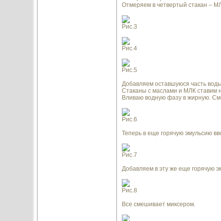
Отмеряем в четвертый стакан – МЛК
Рис.3
Рис.4
Рис.5
Добавляем оставшуюся часть воды – 1
Стаканы с маслами и МЛК ставим н
Вливаю водную фазу в жирную. С
Рис.6
Теперь в еще горячую эмульсию вво
Рис.7
Добавляем в эту же еще горячую э
Рис.8
Все смешивает миксером.