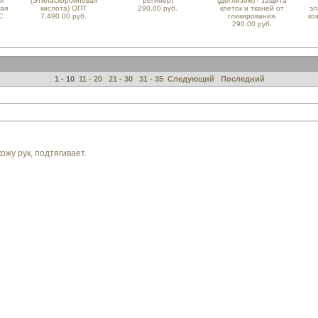
я
(Этиласкорбиновая
регинер)
(Деглизом) - защита
ная
кислота) ОПТ
290.00 руб.
клеток и тканей от
эл
С
7,490.00 руб.
гликирования.
ко
290.00 руб.
1 - 10
11 - 20
21 - 30
31 - 35
Следующий
Последний
ожу рук, подтягивает.