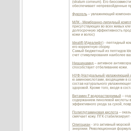
(stratum corneum). Его биосовмест
обеспечивает непревзойденные пр
Фукогель
– увлажняющий компонент
МЛК - Мембранно-липидный компл
присутствующих во всех живых кл
долгосрочную эффективность проду
кожи и волос)
Idealift (Идеалифт)
- пептидный ко
его корректную сборку.
Самый бюджетный из пептидов Idea
счет стимулирования наиболее ва
Ниацинамид
– активное антивозра
способствует отбеливанию кожи.
НУФ (Натуральный увлажняющий 
ю аминокислотами, входящими в с
состав натурального увлажняющего
здоровой. Кроме того, входя в сос
Витамин F водорастворимый
– сод
содержанием линолевой кислоты в
эффективного ухода за сухой, по
Полиглутаминовая кислота
– оказы
смягчает кожу. ПГК стабилизирует
Олигоциан
- это активный морско
энергиии. Революционная формула 