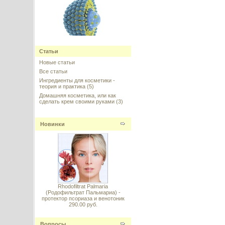
Ретинол (Retinol) в липосомах
10%
Статьи
Новые статьи
---------
Все статьи
Ингредиенты для косметики -
теория и практика
(5)
Домашняя косметика, или как
сделать крем своими руками
(3)
Новинки
Syn-Coll (Син-Колл) Аналог
---------
Rhodofiltrat Palmaria
(Родофильтрат Пальмариа) -
протектор псориаза и венотоник
Snail secretion filtrate (Секрет
290.00 руб.
виноградной улитки 98%), 20 г
---------
Вопросы