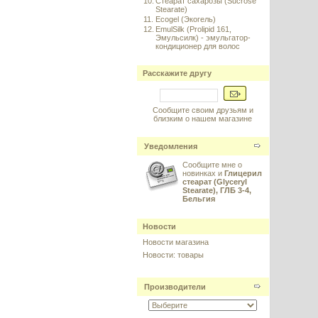
10.
Стеарат сахарозы (Sucrose
Stearate)
11.
Ecogel (Экогель)
12.
EmulSilk (Prolipid 161,
Эмульсилк) - эмульгатор-
кондиционер для волос
Расскажите другу
Сообщите своим друзьям и
близким о нашем магазине
Уведомления
Сообщите мне о
новинках и
Глицерил
стеарат (Glyceryl
Stearate), ГЛБ 3-4,
Бельгия
Новости
Новости магазина
Новости: товары
Производители