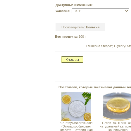
Доступные изменения:
Фасовка:
Производитель:
Бельгия
Вес продукта:
100 г
Глицерил стеарат, Glyceryl Ste
Посетители, которые заказывают данный то
3-o-Ethyl ascorbic acid
GreenTAC (ГринТак
(Этиласкорбиновая
натуральный катион
кислота) - стабильная
кондиционер