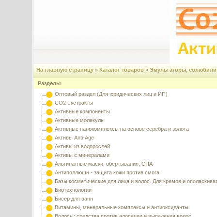
На главную страницу
»
Каталог товаров
»
Эмульгаторы, солюбилиз
Разделы
Оптовый раздел (Для юридических лиц и ИП)
CO2-экстракты
Активные компоненты
Активные молекулы
Активные нанокомплексы на основе серебра и золота
Активы Anti-Age
Активы из водорослей
Активы с минералами
Альгинатные маски, обертывания, СПА
Антиполлюшн - защита кожи против смога
Базы косметические для лица и волос. Для кремов и ополаскива
Биотехнологии
Бисер для ванн
Витамины, минеральные комплексы и антиоксиданты
Волосы: средства против алопеции и выпадения волос