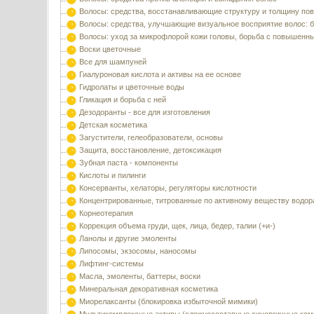
Волосы: средства, восстанавливающие структуру и толщину по
Волосы: средства, улучшающие визуальное восприятие волос: б
Волосы: уход за микрофлорой кожи головы, борьба с повышенн
Воски цветочные
Все для шампуней
Гиалуроновая кислота и активы на ее основе
Гидролаты и цветочные воды
Гликация и борьба с ней
Дезодоранты - все для изготовления
Детская косметика
Загустители, гелеобразователи, основы
Защита, восстановление, детоксикация
Зубная паста - компоненты
Кислоты и пилинги
Консерванты, хелаторы, регуляторы кислотности
Концентрированные, титрованные по активному веществу водор
Корнеотерапия
Коррекция объема груди, щек, лица, бедер, талии (+и-)
Ланолы и другие эмоленты
Липосомы, экзосомы, наносомы
Лифтинг-системы
Масла, эмоленты, баттеры, воски
Минеральная декоративная косметика
Миорелаксанты (блокировка избыточной мимики)