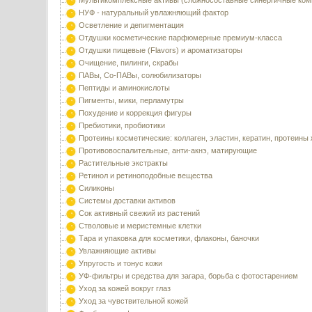
Мультикомплексные активы (сложносоставные синергичные ком
НУФ - натуральный увлажняющий фактор
Осветление и депигментация
Отдушки косметические парфюмерные премиум-класса
Отдушки пищевые (Flavors) и ароматизаторы
Очищение, пилинги, скрабы
ПАВы, Со-ПАВы, солюбилизаторы
Пептиды и аминокислоты
Пигменты, мики, перламутры
Похудение и коррекция фигуры
Пребиотики, пробиотики
Протеины косметические: коллаген, эластин, кератин, протеины
Противовоспалительные, анти-акнэ, матирующие
Растительные экстракты
Ретинол и ретиноподобные вещества
Силиконы
Системы доставки активов
Сок активный свежий из растений
Стволовые и меристемные клетки
Тара и упаковка для косметики, флаконы, баночки
Увлажняющие активы
Упругость и тонус кожи
УФ-фильтры и средства для загара, борьба с фотостарением
Уход за кожей вокруг глаз
Уход за чувствительной кожей