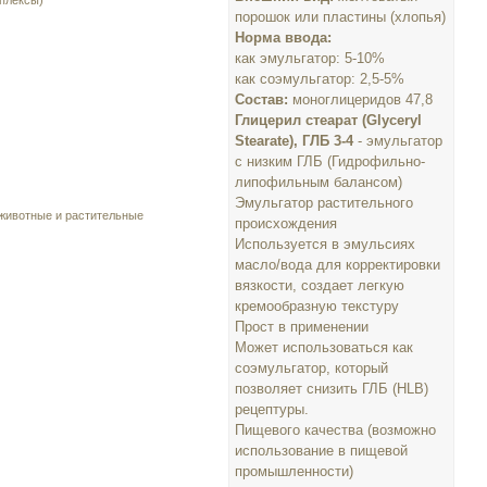
плексы)
порошок или пластины (хлопья)
Норма ввода:
как эмульгатор: 5-10%
как соэмульгатор: 2,5-5%
Состав:
моноглицеридов 47,8
Глицерил стеарат (Glyceryl
Stearate), ГЛБ 3-4
- эмульгатор
с низким ГЛБ (Гидрофильно-
липофильным балансом)
Эмульгатор растительного
 животные и растительные
происхождения
Используется в эмульсиях
масло/вода для корректировки
вязкости, создает легкую
кремообразную текстуру
Прост в применении
Может использоваться как
соэмульгатор, который
позволяет снизить ГЛБ (HLB)
рецептуры.
Пищевого качества (возможно
использование в пищевой
промышленности)