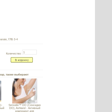
arate, ГЛБ 3-4
Количество:
вар, также выбирают
)-
Sensidin™ DO (Сенсидин
ный
DO), Ashland - Активный
компонент для