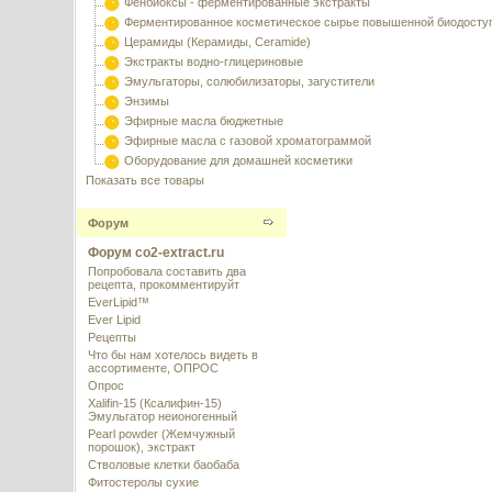
Фенбиоксы - ферментированные экстракты
Ферментированное косметическое сырье повышенной биодосту
Церамиды (Керамиды, Ceramide)
Экстракты водно-глицериновые
Эмульгаторы, солюбилизаторы, загустители
Энзимы
Эфирные масла бюджетные
Эфирные масла с газовой хроматограммой
Оборудование для домашней косметики
Показать все товары
Форум
Форум co2-extract.ru
Попробовала составить два
рецепта, прокомментируйт
EverLipid™
Ever Lipid
Рецепты
Что бы нам хотелось видеть в
ассортименте, ОПРОС
Опрос
Xalifin-15 (Ксалифин-15)
Эмульгатор неионогенный
Pearl powder (Жемчужный
порошок), экстракт
Стволовые клетки баобаба
Фитостеролы сухие