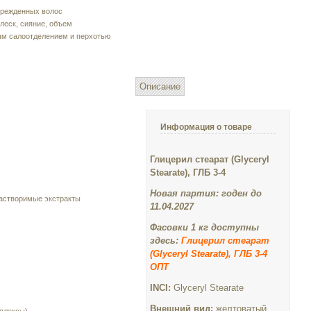
врежденных волос
леск, сияние, объем
ым салоотделением и перхотью
Описание
Информация о товаре
Глицерил стеарат (Glyceryl
Stearate), ГЛБ 3-4
Новая партия: годен до
астворимые экстракты
11.04.2027
Фасовки 1 кг доступны
здесь:
Глицерил стеарат
(Glyceryl Stearate), ГЛБ 3-4
ОПТ
INCI:
Glyceryl Stearate
Внешний вид:
желтоватый