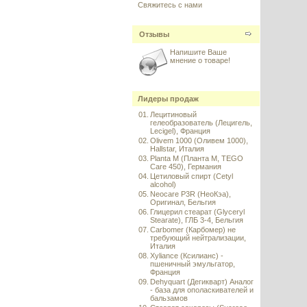
Свяжитесь с нами
Отзывы
Напишите Ваше
мнение о товаре!
Лидеры продаж
01.
Лецитиновый
гелеобразователь (Лецигель,
Lecigel), Франция
02.
Olivem 1000 (Оливем 1000),
Hallstar, Италия
03.
Planta M (Планта М, TEGO
Care 450), Германия
04.
Цетиловый спирт (Сetyl
alcohol)
05.
Neocare P3R (НеоКэа),
Оригинал, Бельгия
06.
Глицерил стеарат (Glyceryl
Stearate), ГЛБ 3-4, Бельгия
07.
Carbomer (Карбомер) не
требующий нейтрализации,
Италия
08.
Xyliance (Ксилианс) -
пшеничный эмульгатор,
Франция
09.
Dehyquart (Дегикварт) Аналог
- база для ополаскивателей и
бальзамов