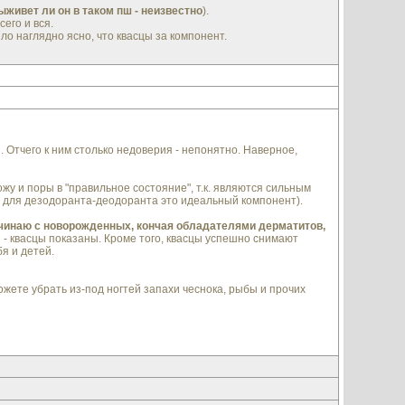
ыживет ли он в таком пш - неизвестно
).
его и вся.
ло наглядно ясно, что квасцы за компонент.
 Отчего к ним столько недоверия - непонятно. Наверное,
ожу и поры в "правильное состояние", т.к. являются сильным
е. для дезодоранта-деодоранта это идеальный компонент).
начинаю с новорожденных, кончая обладателями дерматитов,
- квасцы показаны. Кроме того, квасцы успешно снимают
я и детей.
ожете убрать из-под ногтей запахи чеснока, рыбы и прочих