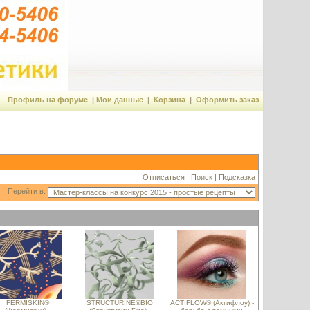
Профиль на форуме
|
Мои данные
|
Корзина
|
Оформить заказ
Отписаться
|
Поиск
|
Подсказка
Перейти в:
FERMISKIN®
STRUCTURINE®BIO
ACTIFLOW® (Актифлоу) -