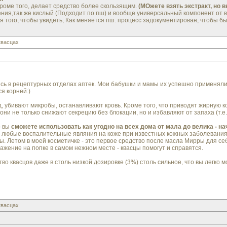
кроме того, делает средство более скользящим.
(МОжете взять экстракт, но в
ния,так же кислый (Подходит по пш) и вообще универсальный компонент от вс
я того, чтобы увидеть, Как меняется пш. процесс задокументирован, чтобы бы
квасцах
сь в рецептурных отделах аптек. Мои бабушки и мамы их успешно применяли.
я корней:)
д, убивают микробы, останавливают кровь. Кроме того, что приводят жирную к
ни не только снижают секрецию без блокации, но и избавляют от запаха (т.
о вы
сможете использовать как угодно на всех дома от мала до велика - 
, любые воспалительные являния на коже при известных кожных заболевания 
. Летом в моей косметичке - это первое средство после масла Мирры для себ
жение на попке в самом нежном месте - квасцы помогут и справятся.
о квасцов даже в столь низкой дозировке (3%) столь сильное, что вы легко м
квасцах