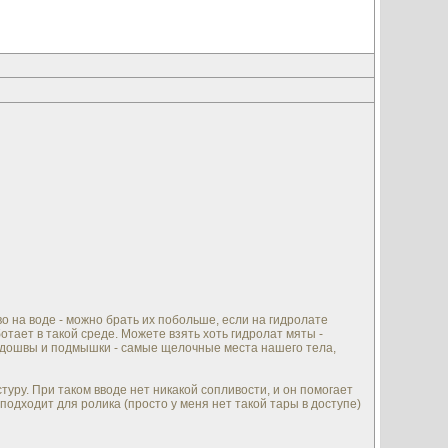
во на воде - можно брать их побольше, если на гидролате
ботает в такой среде. Можете взять хоть гидролат мяты -
. подошвы и подмышки - самые щелочные места нашего тела,
туру. При таком вводе нет никакой сопливости, и он помогает
подходит для ролика (просто у меня нет такой тары в доступе)