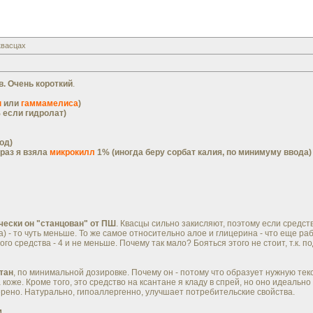
квасцах
в. Очень короткий
.
ы
или
гаммамелиса
)
% если гидролат)
од)
 раз я взяла
микрокилл
1% (иногда беру сорбат калия, по минимуму ввода)
ески он "станцован" от ПШ
. Квасцы сильно закисляют, поэтому если средст
а) - то чуть меньше. То же самое относительно алое и глицерина - что еще ра
ого средства - 4 и не меньше. Почему так мало? Бояться этого не стоит, т.к
тан
, по минимальной дозировке. Почему он - потому что образует нужную текс
оже. Кроме того, это средство на ксантане я кладу в спрей, но оно идеально 
верено. Натурально, гипоаллергенно, улучшает потребительские свойства.
.