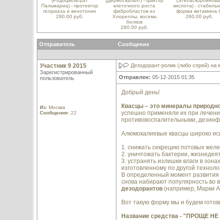
(Родофильтрат
(Дермоскальпт) - фактор
(Этиласкорбинова
Пальмариа) - протектор
клеточного роста
кислота) - стабиль
псориаза и венотоник
фибробластов из
форма витамина 
290.00 руб.
Хлореллы, восемь
260.00 руб.
белков
260.00 руб.
Отправитель
Сообщение
Участник 9 2015
Дезодорант-ролик (либо спрей) на 
Зарегистрированный
Отправлен:
05-12-2015 01:35
пользователь
Добрый день!
Квасцы – это минералы природн
Из:
Москва
успешно применяли их при лечен
Сообщения:
22
противовоспалительными, дезинф
Алюмокалиевые квасцы широко исп
1. снижать секрецию потовых желез
2. уничтожать бактерии, жизнедея
3. устранять излишки влаги в зон
изготовленному по другой техноло
В определенный момент развития 
снова набирают популярность во в
дезодорантов
(например, Марки A
Вот такую форму мы и будем готови
Название средства - "ПРОЩЕ НЕ 