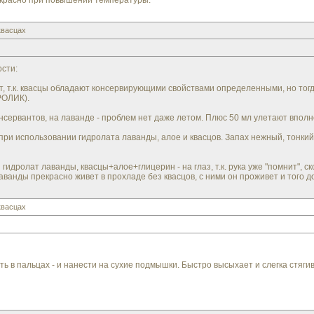
рекрасно при повышении температуры.
квасцах
сти:
, т.к. квасцы обладают консервирующими свойствами определенными, но тогд
РОЛИК).
нсервантов, на лаванде - проблем нет даже летом. Плюс 50 мл улетают вполне
ри использовании гидролата лаванды, алое и квасцов. Запах нежный, тонки
идролат лаванды, квасцы+алое+глицерин - на глаз, т.к. рука уже "помнит", ск
аванды прекрасно живет в прохладе без квасцов, с ними он проживет и того д
квасцах
ь в пальцах - и нанести на сухие подмышки. Быстро высыхает и слегка стягив