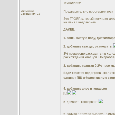
Технология:
Из:
Москва
Предварительно простерилизовать 
Сообщения:
22
Это ТРОЯР, который покупают алка
на меня с недоверием...
ДАЛЕЕ:
1. взять чистую воду, дистиллир
2. добавить квасцы, размешать.
3% прекрасно расходятся в холод
расхождения квасцов. Но пробле
3. добавить ксантан 0,2% - все м
Есди хочется подогрева - желате
сдвинет ПШ в более кислую сторо
4. добавить алое и глицерин
[b]
5. добавить консервант
6. залито в тару по выбору (РОЛ