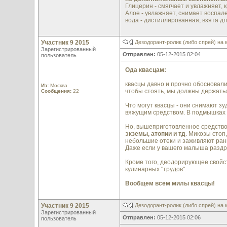
Глицерин - смягчает и увлажняет, 
Алое - увлажняет, снимает воспале
вода - дистиллированная, взята дл
Участник 9 2015
Дезодорант-ролик (либо спрей) на 
Зарегистрированный
Отправлен:
05-12-2015 02:04
пользователь
Ода квасцам:
квасцы давно и прочно обосновали
Из:
Москва
чтобы стоять, мы должны держатьс
Сообщения:
22
Что могут квасцы - они снимают зу
вяжущим средством. В подмышках о
Но, вышеприготовленное средств
экземы, атопии и тд
. Микозы стоп
небольшие отеки и заживляют раны
Даже если у вашего малыша раздра
Кроме того, деодорирующее свойств
кулинарных "трудов".
Вообщем всем милы квасцы!
Участник 9 2015
Дезодорант-ролик (либо спрей) на 
Зарегистрированный
Отправлен:
05-12-2015 02:06
пользователь