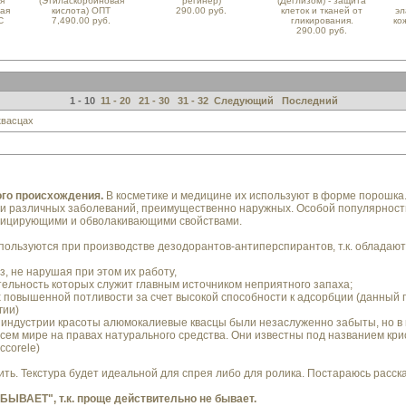
я
(Этиласкорбиновая
регинер)
(Деглизом) - защита
ная
кислота) ОПТ
290.00 руб.
клеток и тканей от
эл
С
7,490.00 руб.
гликирования.
ко
290.00 руб.
1 - 10
11 - 20
21 - 30
31 - 32
Следующий
Последний
квасцах
ого происхождения.
В косметике и медицине их используют в форме порошка
ии различных заболеваний, преимущественно наружных. Особой популярнос
ицирующими и обволакивающими свойствами.
ользуются при производстве дезодорантов-антиперспирантов, т.к. обладают
, не нарушая при этом их работу,
тельность которых служит главным источником неприятного запаха;
ах повышенной потливости за счет высокой способности к адсорбции (данный 
гии)
индустрии красоты алюмокалиевые квасцы были незаслуженно забыты, но в
сем мире на правах натурального средства. Они известны под названием кри
ccorele)
ть. Текстура будет идеальной для спрея либо для ролика. Постараюсь рассказат
БЫВАЕТ", т.к. проще действительно не бывает.