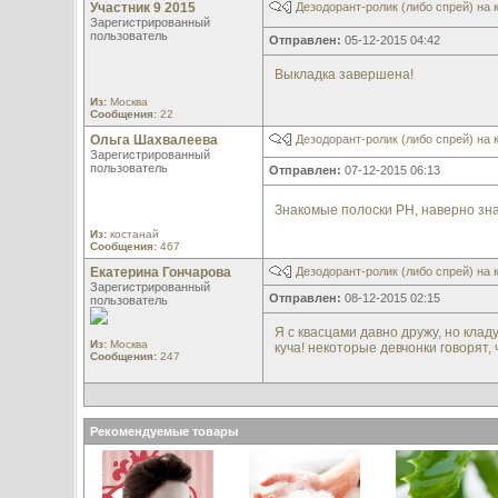
Участник 9 2015
Дезодорант-ролик (либо спрей) на 
Зарегистрированный
пользователь
Отправлен:
05-12-2015 04:42
Выкладка завершена!
Из:
Москва
Сообщения:
22
Ольга Шахвалеева
Дезодорант-ролик (либо спрей) на 
Зарегистрированный
пользователь
Отправлен:
07-12-2015 06:13
Знакомые полоски РН, наверно зна
Из:
костанай
Сообщения:
467
Екатерина Гончарова
Дезодорант-ролик (либо спрей) на 
Зарегистрированный
Отправлен:
08-12-2015 02:15
пользователь
Я с квасцами давно дружу, но кладу
Из:
Москва
куча! некоторые девчонки говорят,
Сообщения:
247
Рекомендуемые товары