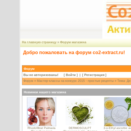
На главную страницу
»
Форум магазина
Добро пожаловать на форум co2-extract.ru!
Форум
Вы не авторизованы! [
Войти
] | [
Регистрация
]
Форум
»
Мастер-классы на конкурс 2015 - простые рецепты
» Тема: Дез
Новинки нашего магазина
Rhodofiltrat Palmaria
DERMOSCULPT
3-o-Ethyl ascorbic a