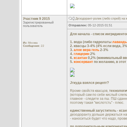
Участник 9 2015
Дезодорант-ролик (либо спрей) на 
Зарегистрированный
Отправлен:
05-12-2015 01:51
пользователь
Для начала - список ингридиенто
1. вода (либо гидролаты
лаванд
Из:
Москва
2. квасцы 3-4% (4% если вода, 3
Сообщения:
22
3.
алое вера гель
2-3%
4.
глицерин
2%
6.
ксантан
0,2% (минимальный вв
5.
консервант
по желанию, в этот
Jткуда взялся рецепт?
Rроме свойств квасцов,
технологич
(который сам по себе кислый слегк
главное - следите за пш. ПШ сданн
поэтому такая "кислотсть" - плюс.
единственный загуститель - ксан
дезодоранту дольше держаться на к
- наноситься будет что надо, про
по дополнительным компонентам