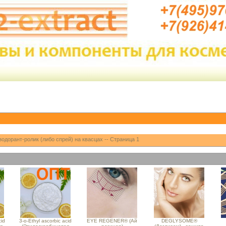
одорант-ролик (либо спрей) на квасцах -- Страница 1
cid
3-o-Ethyl ascorbic acid
EYE REGENER® (Ай
DEGLYSOME®