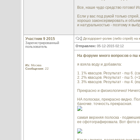
Все, наше чудо средство готово! И
Если у вас под рукой только спрей
хорошо законсервировать и объем 
и натуральностью - поэтому я вы
Участник 9 2015
Дезодорант-ролик (либо спрей) на 
Зарегистрированный
Отправлен:
05-12-2015 02:12
пользователь
На форуме много вопросов о пш 
я взяла воду и добавила:
Из:
Москва
Сообщения:
22
1. 1% квасцов. Результат - пш 6. (
2. 2% квасцов. Результат - пш 5. (+
3. 3% квасцов. Результат - пш 4. (е
Прекрасно и физиологично! Ничего
НА полосках, прекрасно видно. По
баночке. точность прекрасная.
самая верхняя полоска - подмешива
ее сфотографировала. Вот фото о н