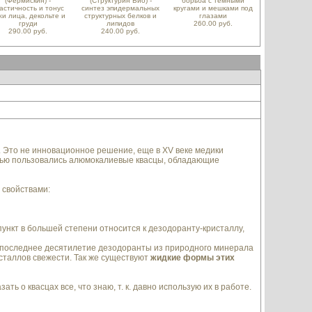
(Фермискин) -
(Структурин Био) -
борьба с темными
астичность и тонус
синтез эпидермальных
кругами и мешками под
жи лица, декольте и
структурных белков и
глазами
груди
липидов
260.00 руб.
290.00 руб.
240.00 руб.
. Это не инновационное решение, еще в XV веке медики
тью пользовались алюмокалиевые квасцы, обладающие
 свойствами:
пункт в большей степени относится к дезодоранту-кристаллу,
 последнее десятилетие дезодоранты из природного минерала
сталлов свежести. Так же существуют
жидкие формы этих
ь о квасцах все, что знаю, т. к. давно использую их в работе.