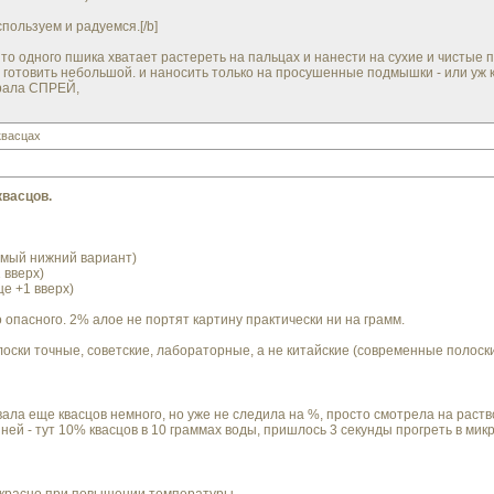
спользуем и радуемся.[/b]
, то одного пшика хватает растереть на пальцах и нанести на сухие и чистые 
готовить небольшой. и наносить только на просушенные подмышки - или уж к
брала СПРЕЙ,
квасцах
квасцов.
самый нижний вариант)
1 вверх)
ще +1 вверх)
 опасного. 2% алое не портят картину практически ни на грамм.
лоски точные, советские, лабораторные, а не китайские (современные полоск
ла еще квасцов немного, но уже не следила на %, просто смотрела на раство
ей - тут 10% квасцов в 10 граммах воды, пришлось 3 секунды прогреть в мик