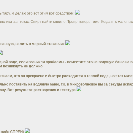
тару. Я делаю это вот этим вот средством:
голики в аптеках. Спирт найти сложно. Трояр теперь тоже. Когда я, с малень
ованную, налить в мерный стаканчик
ной воде, если возникли проблемы - поместите это на водяную баню на п
м возникнуть не должно
ы знаем, что он прекрасно и быстро расходится в теплой воде, но этот миз
льно поставить на водяную баню, т.к. в микроволновке вы за секуды испа
ну. Вот результат растворения и текстура
ИК либо СПРЕЙ)