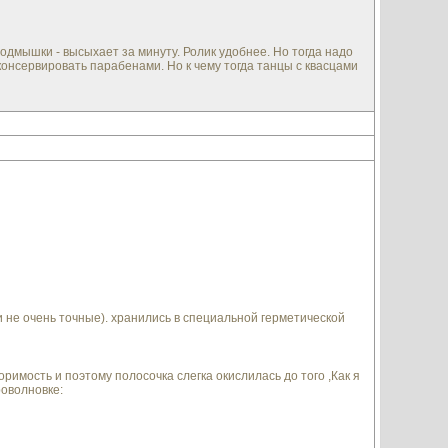
подмышки - высыхает за минуту. Ролик удобнее. Но тогда надо
онсервировать парабенами. Но к чему тогда танцы с квасцами
и не очень точные). хранились в специальной герметической
римость и поэтому полосочка слегка окислилась до того ,Как я
роволновке: