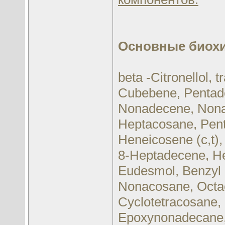
Основные биохи
beta -Citronellol, 
Cubebene, Pentade
Nonadecene, Nona
Heptacosane, Pent
Heneicosene (c,t)
8-Heptadecene, H
Eudesmol, Benzyl 
Nonacosane, Octa
Cyclotetracosane, B
Epoxynonadecane, 