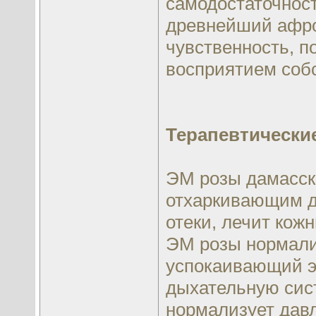
самодостаточност
древнейший афро
чувственность, 
восприятием собс
Терапевтические
ЭМ розы дамасско
отхаркивающим д
отеки, лечит кож
ЭМ розы нормализ
успокаивающий эф
дыхательную сист
нормализует давл