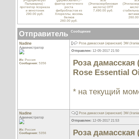
(Родофильтрат
(Дермоскальпт) -
acid
aci
Пальмариа) -
фактор клеточного
(Этиласкорбиновая
(Этиласко
протектор псориаза
роста
кислота) ОПТ
кислот
и венотоник
фибробластов из
7,490.00 руб.
стабильна
290.00 руб.
Хлореллы, восемь
витами
белков
260.00
260.00 руб.
Отправитель
Сообщение
Nadine
Роза дамасская (иранская) ЭМ (Irania
Администратор
Отправлен:
12-05-2017 21:50
Из:
Россия
Роза дамасская 
Сообщения:
5356
Rose Essential Oi
* на текущий мом
Nadine
Роза дамасская (иранская) ЭМ (Irania
Администратор
Отправлен:
12-05-2017 21:53
Из:
Россия
Роза дамасская 
Сообщения:
5356