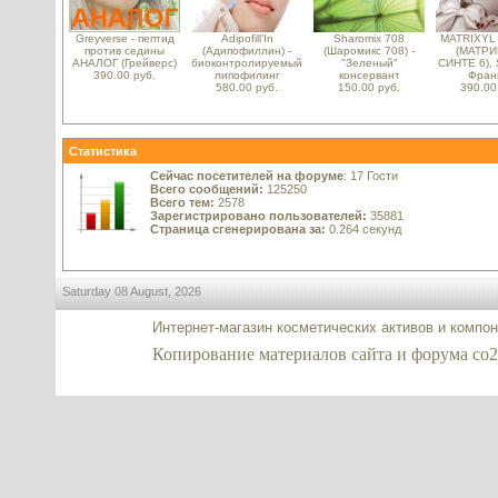
Greyverse - пептид
Adipofill’In
Sharomix 708
MATRIXYL 
против седины
(Адипофиллин) -
(Шаромикс 708) -
(МАТР
АНАЛОГ (Грейверс)
биоконтролируемый
"Зеленый"
СИНТЕ 6), 
390.00 руб.
липофилинг
консервант
Фран
580.00 руб.
150.00 руб.
390.00
Статистика
Сейчас посетителей на форуме
: 17 Гости
Всего сообщений:
125250
Всего тем:
2578
Зарегистрировано пользователей:
35881
Страница сгенерирована за:
0.264 секунд
Saturday 08 August, 2026
Интернет-магазин косметических активов и компо
Копирование материалов сайта и форума co2-ex