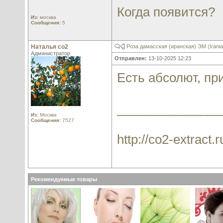
Когда появится?
Из:
москва
Сообщения:
5
Наталья со2
Роза дамасская (иранская) ЭМ (Irania
Администратор
Отправлен:
13-10-2025 12:23
Есть абсолют, пр
_______________
Из:
Москва
Сообщения:
7527
http://co2-extract.r
Рекомендуемые товары