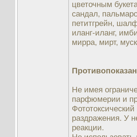
цветочным букета
сандал, пальмаро
петитгрейн, шалф
иланг-иланг, имби
мирра, мирт, мус
Противопоказан
Не имея ограниче
парфюмерии и пр
Фототоксический 
раздражения. У н
реакции.