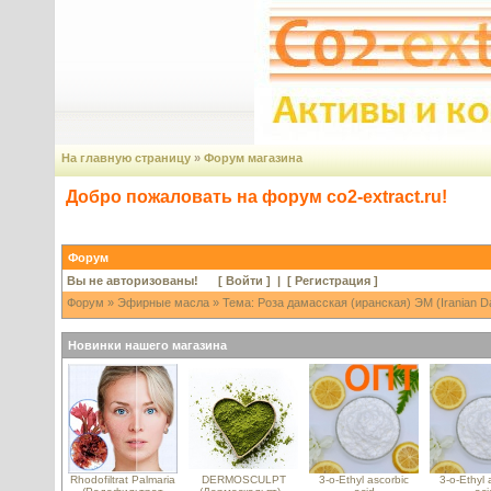
На главную страницу
»
Форум магазина
Добро пожаловать на форум co2-extract.ru!
Форум
Вы не авторизованы! [
Войти
] | [
Регистрация
]
Форум
»
Эфирные масла
» Тема: Роза дамасская (иранская) ЭМ (Iranian Da
Новинки нашего магазина
Rhodofiltrat Palmaria
DERMOSCULPT
3-o-Ethyl ascorbic
3-o-Ethyl 