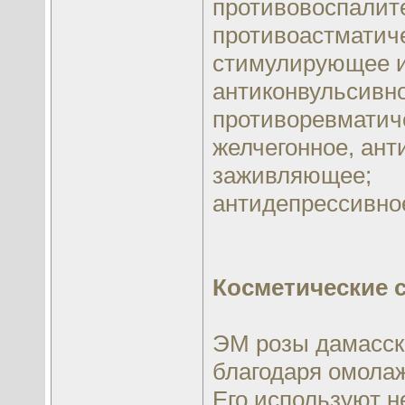
противовоспалит
противоастматич
стимулирующее и
антиконвульсивно
противоревматич
желчегонное, ант
заживляющее;
антидепрессивно
Косметические 
ЭМ розы дамасско
благодаря омол
Его используют н