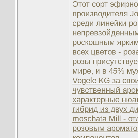
Этот сорт эфирно
производителя J
среди линейки р
непревзойденным
роскошным ярким
всех цветов - ро
розы присутствуе
мире, и в 45% м
Vogele KG за сво
чувственный аро
характерные нюа
гибрид из двух ди
moschata Mill -
розовым ароматом
компонентов.