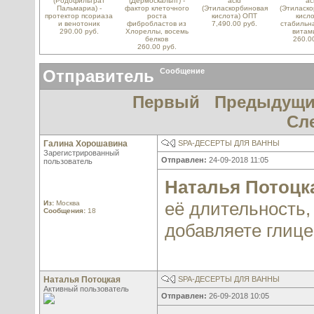
(Родофильтрат
(Дермоскальпт) -
acid
ac
Пальмариа) -
фактор клеточного
(Этиласкорбиновая
(Этиласк
протектор псориаза
роста
кислота) ОПТ
кисло
и венотоник
фибробластов из
7,490.00 руб.
стабильн
290.00 руб.
Хлореллы, восемь
витам
белков
260.0
260.00 руб.
Отправитель
Сообщение
Первый
Предыдущ
Сл
Галина Хорошавина
SPA-ДЕСЕРТЫ ДЛЯ ВАННЫ
Зарегистрированный
Отправлен:
24-09-2018 11:05
пользователь
Наталья Потоцк
её длительность,
Из:
Москва
Сообщения:
18
добавляете глице
Наталья Потоцкая
SPA-ДЕСЕРТЫ ДЛЯ ВАННЫ
Активный пользователь
Отправлен:
26-09-2018 10:05