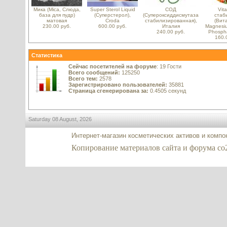
Мика (Mica, Слюда,
Super Sterol Liquid
СОД
Vit
база для пудр)
(Суперстерол),
(Супероксиддисмутаза
стаб
матовая
Croda
стабилизированная),
(Вит
230.00 руб.
600.00 руб.
Италия
Magnesiu
240.00 руб.
Phosph
160.
Статистика
Сейчас посетителей на форуме
: 19 Гости
Всего сообщений:
125250
Всего тем:
2578
Зарегистрировано пользователей:
35881
Страница сгенерирована за:
0.4505 секунд
Saturday 08 August, 2026
Интернет-магазин косметических активов и комп
Копирование материалов сайта и форума co2-ex