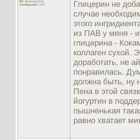
Из:
Домодедово
Глицерин не доба
Сообщения:
226
случае необходи
этого ингридиент
из ПАВ у меня - 
глицерина - Кока
коллаген сухой. 
доработать, не а
понравилась. Дум
должна быть, ну 
Пена в этой связ
йогуртин в подде
пышненькая такая
равно хватает мин