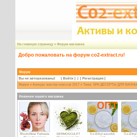
На главную страницу
»
Форум магазина
Добро пожаловать на форум co2-extract.ru!
Форум
Вы не авторизованы! [
Войти
] | [
Регистрация
]
Форум
»
Конкурс мастер-классов 2017
» Тема: SPA-ДЕСЕРТЫ ДЛЯ ВАННЫ 
Новинки нашего магазина
Rhodofiltrat Palmaria
DERMOSCULPT
3-o-Ethyl ascorbic
3-o-Ethyl