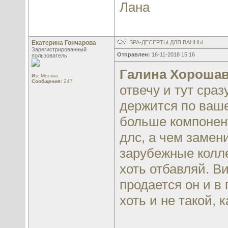
Лана
Екатерина Гончарова
SPA-ДЕСЕРТЫ ДЛЯ ВАННЫ
Зарегистрированный
Отправлен:
16-11-2018 15:16
пользователь
Галина Хороша
Из:
Москва
Сообщения:
247
отвечу и тут сраз
держится по ваше
больше компонен
длс, а чем замен
зарубежные колл
хоть отбавляй. В
продается он и в
хоть и не такой, 