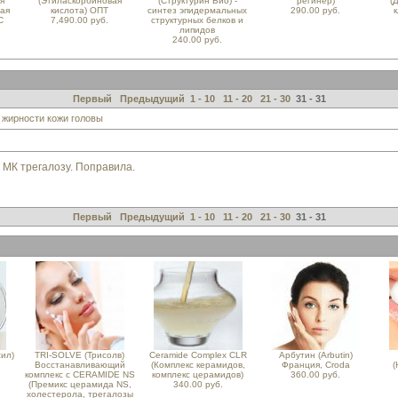
я
(Этиласкорбиновая
(Структурин Био) -
регинер)
(
ная
кислота) ОПТ
синтез эпидермальных
290.00 руб.
к
С
7,490.00 руб.
структурных белков и
липидов
240.00 руб.
Первый
Предыдущий
1 - 10
11 - 20
21 - 30
31 - 31
жирности кожи головы
 в МК трегалозу. Поправила.
Первый
Предыдущий
1 - 10
11 - 20
21 - 30
31 - 31
ил)
TRI-SOLVE (Трисолв)
Ceramide Complex CLR
Арбутин (Arbutin)
Восстанавливающий
(Комплекс керамидов,
Франция, Croda
(
комплекс с CERAMIDE NS
комплекс церамидов)
360.00 руб.
(Премикс церамида NS,
340.00 руб.
холестерола, трегалозы