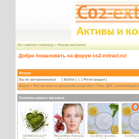
На главную страницу
»
Форум магазина
Добро пожаловать на форум co2-extract.ru!
Форум
Вы не авторизованы! [
Войти
] | [
Регистрация
]
Форум
»
Мастер-классы домашней косметики
» Тема: ДМС увлажняющий кр
Новинки нашего магазина
DERMOSCULPT
Rhodofiltrat Palmaria
3-o-Ethyl ascorbic
3-o-Ethyl 