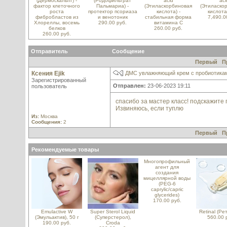
(Дермоскальпт) -
(Родофильтрат
acid
aci
фактор клеточного
Пальмариа) -
(Этиласкорбиновая
(Этиласко
роста
протектор псориаза
кислота) -
кислота
фибробластов из
и венотоник
стабильная форма
7,490.0
Хлореллы, восемь
290.00 руб.
витамина С
белков
260.00 руб.
260.00 руб.
Отправитель
Сообщение
Первый
П
Ксения Ejik
ДМС увлажняющий крем с пробиотикам
Зарегистрированный
Отправлен:
23-06-2023 19:11
пользователь
спасибо за мастер класс! подскажите
Извиняюсь, если туплю
Из:
Москва
Сообщения:
2
Первый
П
Рекомендуемые товары
Многопрофильный
агент для
создания
мицеллярной воды
(PEG-6
caprylic/capric
glycerides)
170.00 руб.
Emulactive W
Super Sterol Liquid
Retinal (Ре
(Эмульактив), 50 г
(Суперстерол),
560.00 
190.00 руб.
Croda