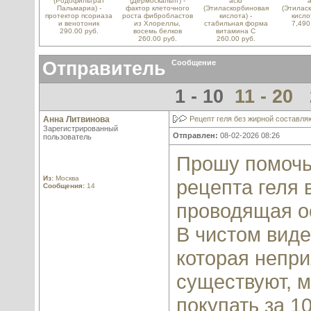
(Родофильтрат
(Дермоскальпт) -
acid
a
Пальмариа) -
фактор клеточного
(Этиласкорбиновая
(Этилас
протектор псориаза
роста фибробластов
кислота) -
кисло
и венотоник
из Хлореллы,
стабильная форма
7,490
290.00 руб.
восемь белков
витамина С
260.00 руб.
260.00 руб.
Отправитель
Сообщение
1 - 10
11 - 20
Анна Литвинова
Рецепт геля без жирной составл
Зарегистрированный
Отправлен:
08-02-2026 08:26
пользователь
Прошу помочь
Из:
Москва
рецепта геля 
Сообщения:
14
проводящая о
В чистом виде
которая непри
существуют, м
покупать за 10