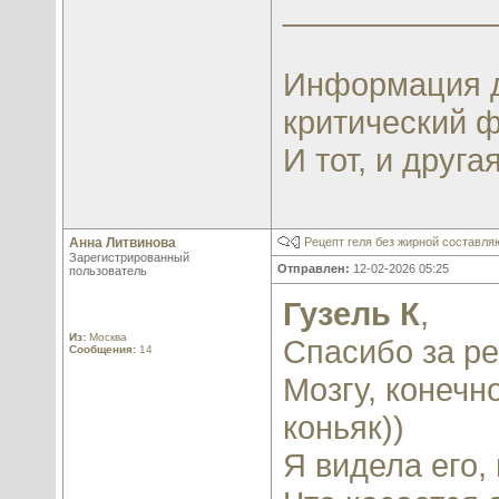
____________
Информация д
критический ф
И тот, и другая
Анна Литвинова
Рецепт геля без жирной составл
Зарегистрированный
Отправлен:
12-02-2026 05:25
пользователь
Гузель К
,
Из:
Москва
Спасибо за ре
Сообщения:
14
Мозгу, конечн
коньяк))
Я видела его,