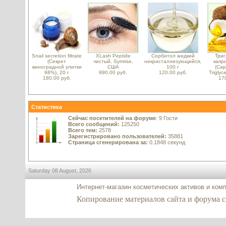
Snail secretion filtrate
XLash Peptide
Сорбитол жидкий
Три
(Секрет
чистый, Symrise,
некристаллизующийся,
капр
виноградной улитки
США
100 г
(Capr
98%), 20 г
990.00 руб.
120.00 руб.
Triglyc
180.00 руб.
17
Статистика
Сейчас посетителей на форуме
: 9 Гости
Всего сообщений:
125250
Всего тем:
2578
Зарегистрировано пользователей:
35881
Страница сгенерирована за:
0.1848 секунд
Saturday 08 August, 2026
Интернет-магазин косметических активов и ком
Копирование материалов сайта и форума co2-