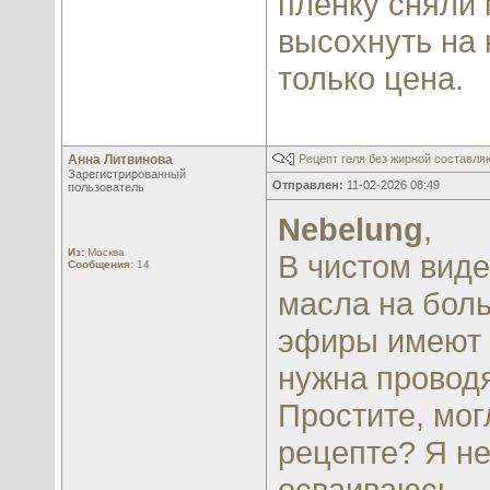
плёнку сняли 
высохнуть на 
только цена.
Анна Литвинова
Рецепт геля без жирной составл
Зарегистрированный
Отправлен:
11-02-2026 08:49
пользователь
Nebelung
,
Из:
Москва
В чистом вид
Сообщения:
14
масла на боль
эфиры имеют 
нужна провод
Простите, мо
рецепте? Я не
осваиваюсь.