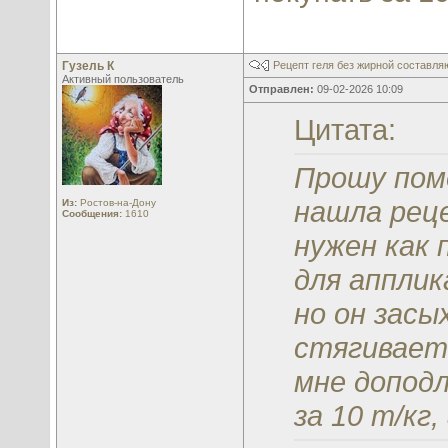
Гузель К
Рецепт геля без жирной составл
Активный пользователь
Отправлен:
09-02-2026 10:09
Цитата:
Прошу помо
нашла рец
Из:
Ростов-на-Дону
Сообщения:
1610
нужен как 
для апплик
но он засы
стягивает
мне доподл
за 10 т/кг