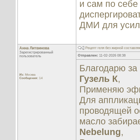
и сам по себе
диспергироват
ДМИ для усил
Анна Литвинова
Рецепт геля без жирной составл
Зарегистрированный
Отправлен:
11-02-2026 08:38
пользователь
Благодарю за 
Из:
Москва
Гузель К
,
Сообщения:
14
Применяю эфи
Для аппликаци
проводящей о
масло забирае
Nebelung
,