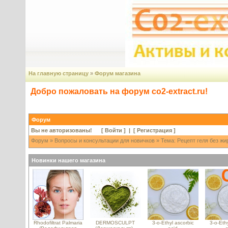
На главную страницу
»
Форум магазина
Добро пожаловать на форум co2-extract.ru!
Форум
Вы не авторизованы! [
Войти
] | [
Регистрация
]
Форум
»
Вопросы и консультации для новичков
» Тема: Рецепт геля без ж
Новинки нашего магазина
Rhodofiltrat Palmaria
DERMOSCULPT
3-o-Ethyl ascorbic
3-o-Ethy