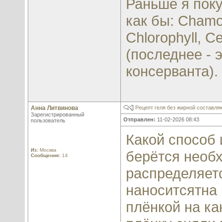
Раньше я поку
как бы: Chamom
Chlorophyll, C
(последнее - 
консерванта).
Анна Литвинова
Рецепт геля без жирной составл
Зарегистрированный
Отправлен:
11-02-2026 08:43
пользователь
Какой способ 
Из:
Москва
берётся необх
Сообщения:
14
распределяет
наноситсятна 
плёнкой на ка