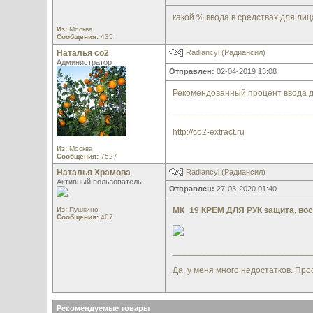
какой % ввода в средствах для лиц
Из:
Москва
Сообщения:
435
Наталья со2
Radiancyl (Радиансил)
Администратор
Отправлен:
02-04-2019 13:08
Рекомендованный процент ввода дл
____________________________
http://co2-extract.ru
Из:
Москва
Сообщения:
7527
Наталья Храмова
Radiancyl (Радиансил)
Активный пользователь
Отправлен:
27-03-2020 01:40
Из:
Пушкино
МК_19 КРЕМ ДЛЯ РУК защита, вос
Сообщения:
407
____________________________
Да, у меня много недостатков. Пр
Рекомендуемые товары