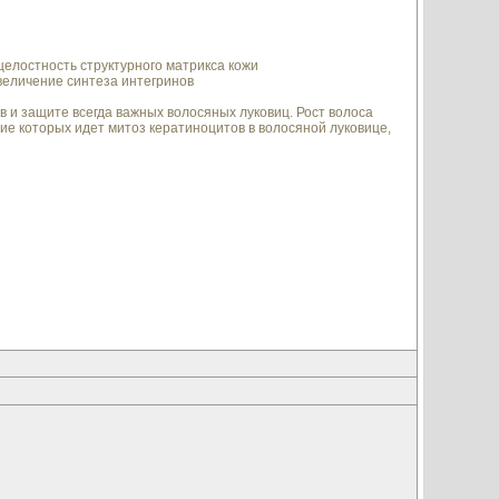
целостность структурного матрикса кожи
увеличение синтеза интегринов
 и защите всегда важных волосяных луковиц. Рост волоса
ение которых идет митоз кератиноцитов в волосяной луковице,