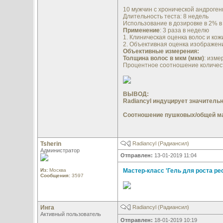
10 мужчин с хронической андроген
Длительность теста: 8 недель
Использование в дозировке в 2% в
Применение
: 3 раза в неделю
1. Клиническая оценка волос и кожи
2. Объективная оценка изображени
Объективные измерения:
Толщина волос в мкм (мкм)
: изме
Процентное соотношение количеств
ВЫВОД:
Radiancyl индуцирует значительн
Соотношение пушковых/общей мас
Tsherin
Radiancyl (Радиансил)
Администратор
Отправлен:
13-01-2019 11:04
Из:
Москва
Мастер-класс 'Гель для роста ре
Сообщения:
3597
Инга
Radiancyl (Радиансил)
Активный пользователь
Отправлен:
18-01-2019 10:19