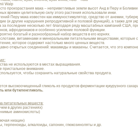
ii Walp
то произрастания мака – неприветливые земли высот Анд в Перу и Боливии (
тных времен целительную силу этого растения использовали инки.
ений Перу мака известен как иммуностимулятор, средство от анемии, туберк
дие (и другие нарушения репродуктивной и половой функций), а также для ук
а за последние несколько лет благодаря ряду масштабных кампаний США, пр
онов, афродизиаков и особенно усиление половой функции.
оятно богатый и разнообразный набор веществ в его корнях.
ислотами, витаминами и минеральными питательными веществами, которые сп
тение, которое содержит настолько много ценных веществ.
авно открытых соединений: макамиды и макаены. Считается, что это компон
кт:
тва не используются в местах выращивания.
е пристальное внимание.
спользуется, чтобы сохранить натуральные свойства продукта.
ется высокоочищенный гликоль из продуктов ферментации кукурузного сахар
ь или бутиленгликоль.
ва питательных веществ:
чем в других растениях)
енимые аминокислоты)
лючая ниацин)
, терпеноиды, алкалоиды, сапонин, глюкозиноляты и др.