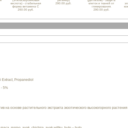
я
(Этиласкорбиновая
регинер)
(Деглизом) - защита
кислота) - стабильная
290.00 руб.
клеток и тканей от
эл
форма витамина С
гликирования.
ко
260.00 руб.
290.00 руб.
 Extract, Propanediol
 - 5%
ив на основе растительного экстракта экзотического высокогорного растения 
aca, maino, ayak, chichira, ayak willku, huto – huto