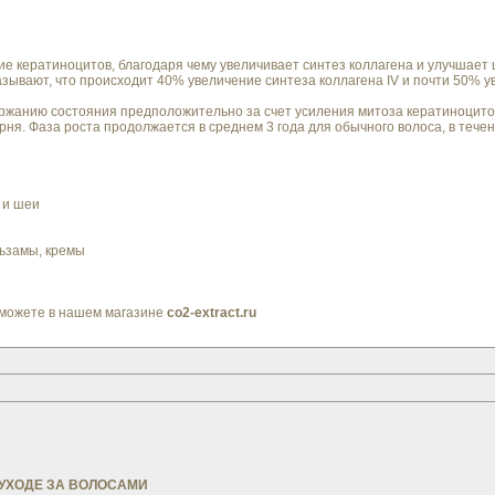
 кератиноцитов, благодаря чему увеличивает синтез коллагена и улучшает 
казывают, что происходит 40% увеличение синтеза коллагена IV и почти 50% 
ржанию состояния предположительно за счет усиления митоза кератиноцитов
корня. Фаза роста продолжается в среднем 3 года для обычного волоса, в теч
 и шеи
льзамы, кремы
можете в нашем магазине
co2-extract.ru
 УХОДЕ ЗА ВОЛОСАМИ