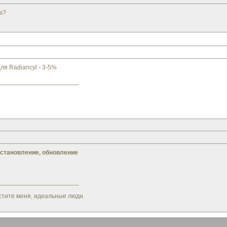
а?
я Radiancyl - 3-5%
_______________________
становление, обновление
_______________________
остите меня, идеальные люди.