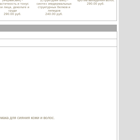
(Фермискин) -
(Структурин Био) -
против выпадения волос
астичность и тонус
синтез эпидермальных
290.00 руб.
жи лица, декольте и
структурных белков и
груди
липидов
290.00 руб.
240.00 руб.
мака для сияния кожи и волос.