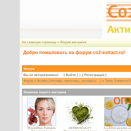
На главную страницу
»
Форум магазина
Добро пожаловать на форум co2-extract.ru!
Форум
Вы не авторизованы! [
Войти
] | [
Регистрация
]
Форум
»
Активы (пептиды, липосомы, экстракты …)
» Тема: Radiancyl 
Новинки нашего магазина
Rhodofiltrat Palmaria
DERMOSCULPT
3-o-Ethyl ascorbic a