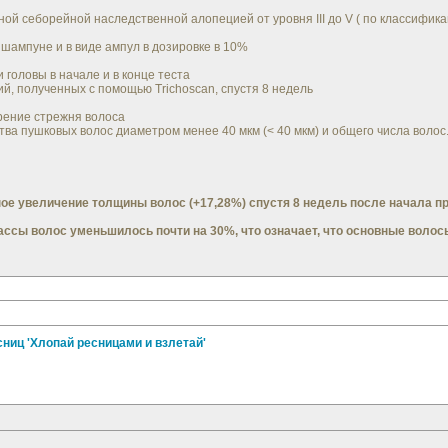
ной себорейной наследственной алопецией от уровня III до V ( по классифика
 шампуне и в виде ампул в дозировке в 10%
 головы в начале и в конце теста
й, полученных с помощью Trichoscan, спустя 8 недель
рение стрежня волоса
а пушковых волос диаметром менее 40 мкм (< 40 мкм) и общего числа волос
ое увеличение толщины волос (+17,28%) спустя 8 недель после начала пр
сы волос уменьшилось почти на 30%, что означает, что основные волос
сниц 'Хлопай ресницами и взлетай'