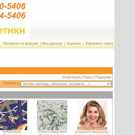
Профиль на форуме
|
Мои данные
|
Корзина
|
Оформить заказ
Отписаться
|
Поиск
|
Подсказка
Перейти в:
FERMISKIN®
STRUCTURINE®BIO
Anageline® (Анагелин) -