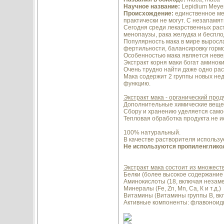
Научное название:
Lepidium Meyen
Происхождение:
единственное мес
практически не могут. С незапамя
Сегодня среди лекарственных раст
менопаузы, рака желудка и беспло
Популярность мака в мире выросл
фертильности, балансировку горм
Особенностью мака является невер
Экстракт корня маки богат аминок
Очень трудно найти даже одно рас
Мака содержит 2 группы новых нед
функцию.
Экстракт мака - органический проду
Дополнительные химические вещес
Сбору и хранению уделяется само
Тепловая обработка продукта не и
100% натуральный.
В качестве растворителя использу
Не используются пропиленгликол
Экстракт мака состоит из множест
Белки (более высокое содержание 
Аминокислоты (18, включая незам
Минералы (Fe, Zn, Mn, Ca, К и т.д.)
Витамины (Витамины группы В, вк
Активные компоненты: флавоноиды