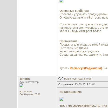
Основные свойства:
Способен улучшать продуцирование
Опубликованные in-vitro тесты по
Способствует росту волос и подде
начинается в его луковице, с его 
что мы и видим как рост волос.
Применение:
Продукты для ухода за кожей лица
Питательные кремы
Укрепляющие кожу средства
Средства для волос: шампуни, ба
Купить
Radiancyl (Радиансил)
Вы 
Tsherin
Radiancyl (Радиансил)
Администратор
Отправлен:
13-01-2019 11:04
Из:
Москва
Исследования:
Сообщения:
3597
ТЕСТ НА ЭФФЕКТИВНОСТЬ ПРИ