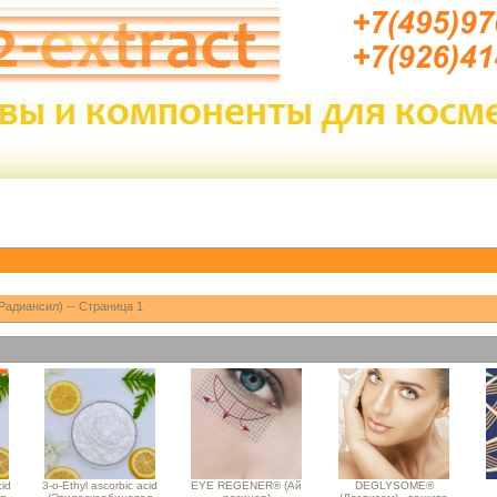
(Радиансил) -- Страница 1
cid
3-o-Ethyl ascorbic acid
EYE REGENER® (Ай
DEGLYSOME®