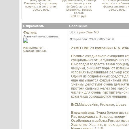
(Родофильтрат
(Дермоскальпт) - фактор
(Этиласкорбинова
Пальмариа) - протектор
клеточного роста
кислота) - стабиль
псориаза и венотоник
фибробластов из
форма витамина 
290.00 руб.
Хлореллы, восемь
260.00 руб.
белков
260.00 руб.
Отправитель
Сообщение
Фелина
Zymo Clear MD
Активный пользователь
Отправлен:
23-03-2022 14:56
Из:
Мурманск
ZYMO LINE от компании I.R.A. Итали
Сообщения:
334
Помимо ежедневного очищения кож
специальных отшелушивающих сред
В молодом возрасте такая процеду
чешуйки, очищает поры от излишко
условиях выравнивает рельеф кож
Одним из современных средств для
еще называется ферментный или ф
Энзимы действуют очень деликатно
протоки сальных желез без какого
числе и для очень чувствительной
кожи лица сокращаются морщины, к
INCI
:Maltodextrin, Protease, Lipase
Внешний вид
: Пудра белого цвета
Растворимость
: Водорастворим
Особенности работы
:Рекомендуем
Хранение
: Хранить в прохладном,
Норма ввода
:2-4 %.