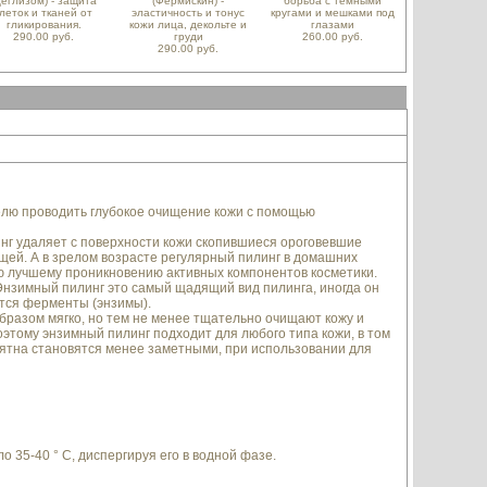
Деглизом) - защита
(Фермискин) -
борьба с темными
леток и тканей от
эластичность и тонус
кругами и мешками под
гликирования.
кожи лица, декольте и
глазами
290.00 руб.
груди
260.00 руб.
290.00 руб.
елю проводить глубокое очищение кожи с помощью
инг удаляет с поверхности кожи скопившиеся ороговевшие
щей. А в зрелом возрасте регулярный пилинг в домашних
ю лучшему проникновению активных компонентов косметики.
Энзимный пилинг это самый щадящий вид пилинга, иногда он
тся ферменты (энзимы).
бразом мягко, но тем не менее тщательно очищают кожу и
оэтому энзимный пилинг подходит для любого типа кожи, в том
 пятна становятся менее заметными, при использовании для
о 35-40 ° C, диспергируя его в водной фазе.