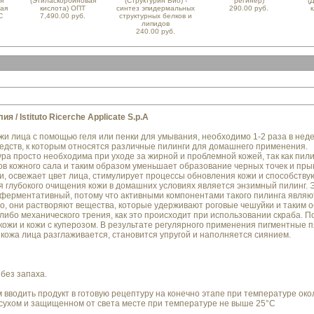
я
(Этиласкорбиновая
(Структурин Био) -
регинер)
(
ная
кислота) ОПТ
синтез эпидермальных
290.00 руб.
к
С
7,490.00 руб.
структурных белков и
липидов
240.00 руб.
я / Istituto Ricerche Applicate S.p.A
и лица с помощью геля или пенки для умывания, необходимо 1-2 раза в нед
ств, к которым относятся различные пилинги для домашнего применения.
ра просто необходима при уходе за жирной и проблемной кожей, так как пил
в кожного сала и таким образом уменьшает образование черных точек и пры
и, освежает цвет лица, стимулирует процессы обновления кожи и способству
 глубокого очищения кожи в домашних условиях является энзимный пилинг. 
ерментативный, потому что активными компонентами такого пилинга являю
, они растворяют вещества, которые удерживают роговые чешуйки и таким о
-либо механического трения, как это происходит при использовании скраба. П
 кожи и кожи с куперозом. В результате регулярного применения пигментные
ожа лица разглаживается, становится упругой и наполняется сиянием.
 без запаха.
 вводить продукт в готовую рецептуру на конечно этапе при температуре окол
 сухом и защищенном от света месте при температуре не выше 25°С