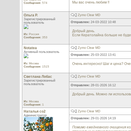
Мы вас очень любим !!
Сообщения:
574
Ольга Р.
Zymo Clear MD
Зарегистрированный
Отправлен:
24-03-2022 10:48
пользователь
Добрый день.
Из:
Россия
Если Кератолайна больше не будет,
Сообщения:
353
Notatea
Zymo Clear MD
Активный пользователь
Отправлен:
25-03-2022 13:41
Из:
Москва
Очень интересно! Шаг и цена? Очен
Сообщения:
1515
Светлана Лобас
Zymo Clear MD
Зарегистрированный
пользователь
Отправлен:
28-01-2026 16:12
Добрый день. Можно ли использова
Из:
Москва
Сообщения:
1
Наталья со2
Zymo Clear MD
Администратор
Отправлен:
29-01-2026 14:19
Помимо ежедневного очищения кож