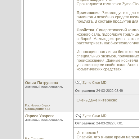
Срок годности комплекса Zymo Clea
Применение
: Рекомендуется для 
пилингов и лечебных средств возм
продукта. В составе продуктов дл
Свойства
: Синергетический комп
кожного сала, гидролизуя триглиц
себорей. Мальтодекстрины - это л
рассматривать как биотехнологич
Инновационная линия биотехнолог
специальных энзимов, полученных
происхождения. Данные носители 
увлажняющими свойствами. Активно
косметических средстваx.
Ольга Патрушева
Zymo Clear MD
Активный пользователь
Отправлен:
24-03-2022 03:49
Очень даже интересно
Из:
Новосибирск
Сообщения:
533
Лариса Уварова
Zymo Clear MD
Активный пользователь
Отправлен:
24-03-2022 07:01
Интересно !
Спасибо. что в наше время магази
Из:
Саратов