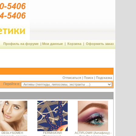
Профиль на форуме
|
Мои данные
|
Корзина
|
Оформить заказ
Отписаться
|
Поиск
|
Подсказка
Перейти в:
DEGLYSOME®
FERMISKIN®
ACTIFLOW® (Актифлоу) -