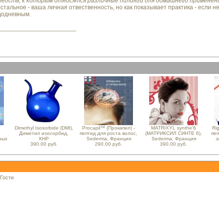
дств, к которым относятся различные пилинги для домашнего применени
стальное - ваша личная отвественность, но как показывает практика - если н
ждодневным.
_______________________
Dimethyl Isosorbide (DMI),
Procapil™ (Прокапил) -
MATRIXYL synthe'6
Ri
Диметил изосорбид,
пептид для роста волос,
(МАТРИКСИЛ СИНТЕ 6),
пеп
ных
КНР
Sederma, Франция
Sederma, Франция
э
390.00 руб.
290.00 руб.
390.00 руб.
 Гости