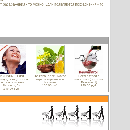
я.
ет раздражения - то можно. Если появляются покраснения - то
gin (Риджин, Ригин),
Жожоба Голден масло
Ресвератрол в
тид для упругости и
нерафинированное,
липосомах (Liposomal
ластичности кожи,
Израиль
Resveratrol)
Sederma, 5 г
190.00 руб.
340.00 руб.
240.00 руб.