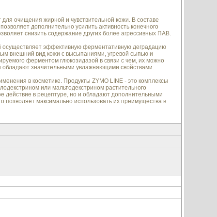
т для очищения жирной и чувствительной кожи. В составе
 позволяет дополнительно усилить активность конечного
озволяет снизить содержание других более агрессивных ПАВ.
ой осуществляет эффективную ферментативную деградацию
мым внешний вид кожи с высыпаниями, угревой сыпью и
ируемого ферментом глюкозидазой в связи с чем, их можно
они обладают значительными увлажняющими свойствами.
менения в косметике. Продукты ZYMO LINE - это комплексы
клодекстрином или мальтодекстрином растительного
е действие в рецептуре, но и обладают дополнительными
то позволяет максимально использовать их преимущества в