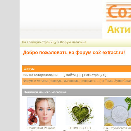
На главную страницу
»
Форум магазина
Добро пожаловать на форум co2-extract.ru!
Форум
Вы не авторизованы! [
Войти
] | [
Регистрация
]
Форум
»
Активы (пептиды, липосомы, экстракты …)
» Тема: Zymo Clear
Новинки нашего магазина
Rhodofiltrat Palmaria
DERMOSCULPT
3-o-Ethyl ascorbic a