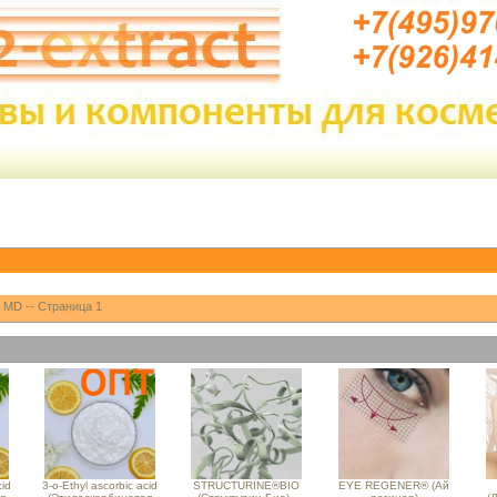
 MD -- Страница 1
cid
3-o-Ethyl ascorbic acid
STRUCTURINE®BIO
EYE REGENER® (Ай