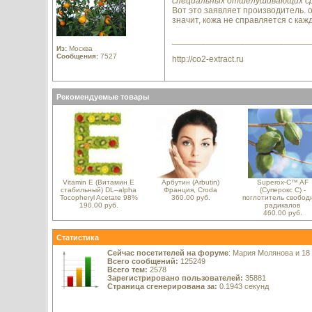
специальных отшелушивающих сре
Вот это заявляет производитель. о
значит, кожа не справляется с ка
____________________________
Из:
Москва
Сообщения:
7527
http://co2-extract.ru
Рекомендуемые товары
Vitamin E (Витамин E
Арбутин (Arbutin)
Superox-C™ AF
стабильный) DL–alpha
Франция, Croda
(Суперокс С) -
Tocopheryl Acetate 98%
360.00 руб.
поглотитель свобод
190.00 руб.
радикалов
460.00 руб.
Статистика
Сейчас посетителей на форуме
: Мария Молянова и 18
Всего сообщений:
125249
Всего тем:
2578
Зарегистрировано пользователей:
35881
Страница сгенерирована за:
0.1943 секунд