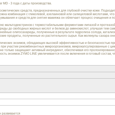
r MD - 3 года с даты производства.
косметических средств, предназначенных для глубокой очистки кожи. Подходи
ожна комбинация с гликолевой, азелаиновой или салициловой кислотами, что
я умывания и средств для снятия макияжа он облегчает процесс очищения и п
лекс мальтодекстринов с термостабильными ферментами липазой и протеаз
ериды до свободных жирных кислот и белков до аминокислот, улучшая тем са
инейные олигосахариды, полученные в результате гидролиза солода, катализ
еские продукты, полученные из растительного сырья. Как молекулы сахара 
ических энзимов, обладающих высокой эффективностью и безопасностью при
 при участии рекомбинантных микроорганизмов, микрокапсулированные с ци
не только защищают активный ингредиент, обеспечивая его пролонгированно
сть энзимов ZYMO LINE увеличивается после включения в готовый состав, ч
н развивается