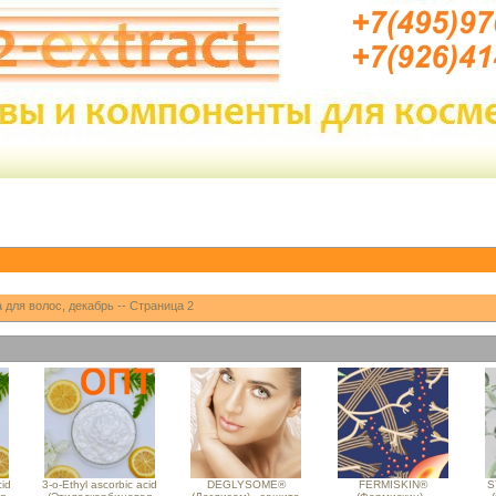
для волос, декабрь -- Страница 2
cid
3-o-Ethyl ascorbic acid
DEGLYSOME®
FERMISKIN®
S