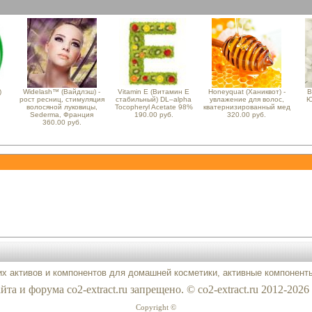
)
Widelash™ (Вайдлэш) -
Vitamin E (Витамин E
Honeyquat (Ханиквот) -
B
рост ресниц, стимуляция
стабильный) DL–alpha
увлажение для волос,
Ю
волосяной луковицы,
Tocopheryl Acetate 98%
кватернизированный мед
Sederma, Франция
190.00 руб.
320.00 руб.
360.00 руб.
их активов и компонентов для домашней косметики, активные компонент
а и форума co2-extract.ru запрещено. © co2-extract.ru 2012-2026 
Copyright ©