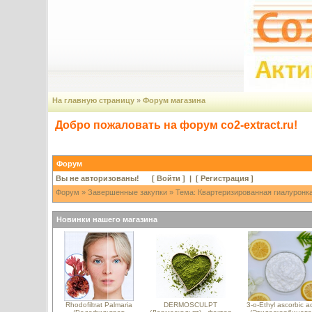
На главную страницу
»
Форум магазина
Добро пожаловать на форум co2-extract.ru!
Форум
Вы не авторизованы! [
Войти
] | [
Регистрация
]
Форум
»
Завершенные закупки
» Тема: Квартеризированная гиалуронка 
Новинки нашего магазина
Rhodofiltrat Palmaria
DERMOSCULPT
3-o-Ethyl ascorbic a