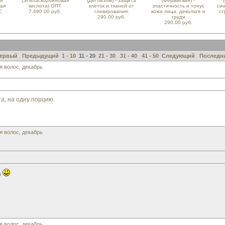
я
(Этиласкорбиновая
(Деглизом) - защита
(Фермискин) -
ная
кислота) ОПТ
клеток и тканей от
эластичность и тонус
си
С
7,490.00 руб.
гликирования.
кожи лица, декольте и
ст
290.00 руб.
груди
290.00 руб.
ервый
Предыдущий
1 - 10
11 - 20
21 - 30
31 - 40
41 - 50
Следующий
Последн
я волос, декабрь
а, на одну порцию.
я волос, декабрь
ю
я волос, декабрь