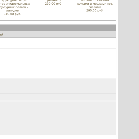
(Структурин Био) -
регинер)
борьба с темными
нтез эпидермальных
290.00 руб.
кругами и мешками под
руктурных белков и
глазами
липидов
260.00 руб.
240.00 руб.
ий