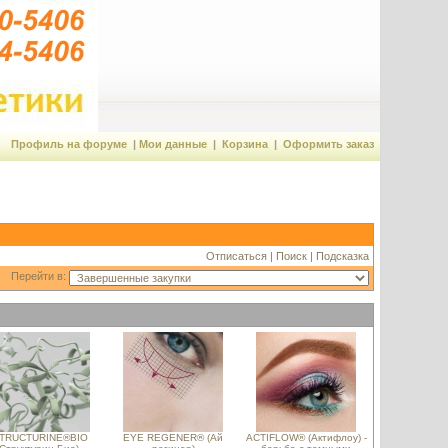
Профиль на форуме
|
Мои данные
|
Корзина
|
Оформить заказ
Отписаться
|
Поиск
|
Подсказка
Перейти в:
TRUCTURINE®BIO
EYE REGENER® (Ай
ACTIFLOW® (Актифлоу) -