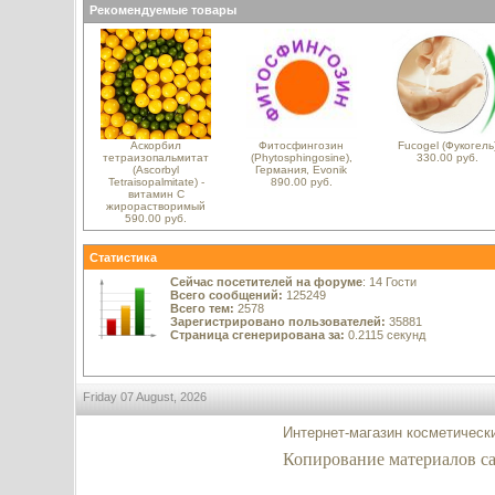
Рекомендуемые товары
Аскорбил
Фитосфингозин
Fucogel (Фукогель
тетраизопальмитат
(Phytosphingosine),
330.00 руб.
(Ascorbyl
Германия, Evonik
Tetraisopalmitate) -
890.00 руб.
витамин С
жирорастворимый
590.00 руб.
Статистика
Сейчас посетителей на форуме
: 14 Гости
Всего сообщений:
125249
Всего тем:
2578
Зарегистрировано пользователей:
35881
Страница сгенерирована за:
0.2115 секунд
Friday 07 August, 2026
Интернет-магазин косметическ
Копирование материалов сайт