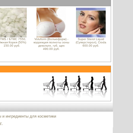
TMS / БТМС 7550,
Voluform (Вольюформ) -
Super Sterol Liquid
жная Корея (50%)
коррекция полноты зоны
(Суперстерол), Croda
150.00 руб.
декольте, губ, щек
600.00 руб.
490.00 руб.
ы и ингредиенты для косметики
г.