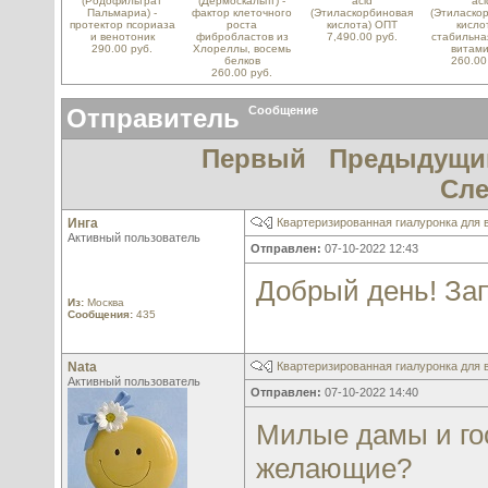
(Родофильтрат
(Дермоскальпт) -
acid
aci
Пальмариа) -
фактор клеточного
(Этиласкорбиновая
(Этиласко
протектор псориаза
роста
кислота) ОПТ
кислот
и венотоник
фибробластов из
7,490.00 руб.
стабильна
290.00 руб.
Хлореллы, восемь
витами
белков
260.00
260.00 руб.
Отправитель
Сообщение
Первый
Предыдущи
Сл
Инга
Квартеризированная гиалуронка для в
Активный пользователь
Отправлен:
07-10-2022 12:43
Добрый день! За
Из:
Москва
Сообщения:
435
Nata
Квартеризированная гиалуронка для в
Активный пользователь
Отправлен:
07-10-2022 14:40
Милые дамы и гос
желающие?