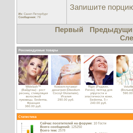
Запишите порцию
Из:
Санкт-Петербург
Сообщения:
79
Первый
Предыдущи
Сл
Рекомендуемые товары
Widelash™
Кокоилглутамат
Rigin (Риджин,
Volufi
(Вайдлэш) - рост
динатрия (Disodium
Ригин), пептид для
(Вольюф
ресниц, стимуляция
Cocoyl Glutamate),
упругости и
590.00
волосяной
Италия
эластичности кожи,
луковицы, Sederma,
290.00 руб.
Sederma, 5 г
Франция
240.00 руб.
360.00 руб.
Статистика
Сейчас посетителей на форуме
: 10 Гости
Всего сообщений:
125250
Всего тем:
2578