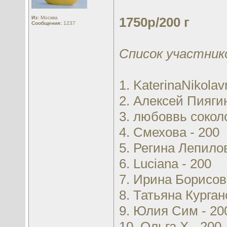
Из:
Москва
1750р/200 г
Сообщения:
1237
Список участник
1. KaterinaNikolav
2. Алексей Пиягин
3. любоввь сокол
4. Смехова - 200
5. Регина Лепилов
6. Luciana - 200
7. Ирина Борисов
8. Татьяна Курган
9. Юлия Сим - 20
10. Ольга Х - 200