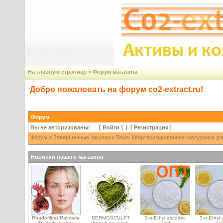
На главную страницу
»
Форум магазина
Добро пожаловать на форум co2-extract.ru!
Форум
Вы не авторизованы! [
Войти
] | [
Регистрация
]
Форум
»
Завершенные закупки
» Тема: Квартеризированная гиалуронка для
Новинки нашего магазина
Rhodofiltrat Palmaria
DERMOSCULPT
3-o-Ethyl ascorbic
3-o-Ethyl 