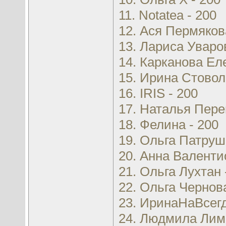
11. Notatea - 200
12. Ася Пермяков
13. Лариса Уваро
14. Карканова Еле
15. Ирина Стовол
16. IRIS - 200
17. Наталья Пере
18. Фелина - 200
19. Ольга Патруш
20. Анна Валенти
21. Ольга Лухтан 
22. Ольга Чернова
23. ИринаНаВсегд
24. Людмила Лима