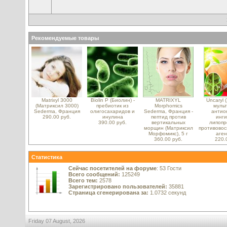
Рекомендуемые товары
Matrixyl 3000
Biolin P (Биолин) -
MATRIXYL
Uncaryl 
(Матриксил 3000)
пребиотик из
Morphomics
мульт
Sederma, Франция
олигосахаридов и
Sederma, Франция -
антио
290.00 руб.
инулина
пептид против
инг
390.00 руб.
вертикальных
липопр
морщин (Матриксил
противово
Морфомикс), 5 г
аген
360.00 руб.
220.
Статистика
Сейчас посетителей на форуме
: 53 Гости
Всего сообщений:
125249
Всего тем:
2578
Зарегистрировано пользователей:
35881
Страница сгенерирована за:
1.0732 секунд
Friday 07 August, 2026