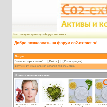
На главную страницу
»
Форум магазина
Добро пожаловать на форум co2-extract.ru!
Форум
Вы не авторизованы! [
Войти
] | [
Регистрация
]
Форум
» Функциональные добавки для косметики
Новинки нашего магазина
Rhodofiltrat Palmaria
DERMOSCULPT
3-o-Ethyl ascorbic
3-o-Ethy