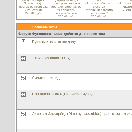
(Родофильтрат
(Дермоскальпт) -
acid
a
Пальмариа) -
фактор клеточного
(Этиласкорбиновая
(Этиласк
протектор псориаза
роста фибробластов
кислота) -
кисло
и венотоник
из Хлореллы,
стабильная форма
7,490.
290.00 руб.
восемь белков
витамина С
260.00 руб.
260.00 руб.
Название темы
Форум: Функциональные добавки для косметики
Путеводитель по разделу
ЭДТА (Disodium EDTA)
Силикон-флюид
Пропиленгликоль (Propylene Glycol)
Диметил Изосорбид (Dimethyl Isosorbide) - растворитель и