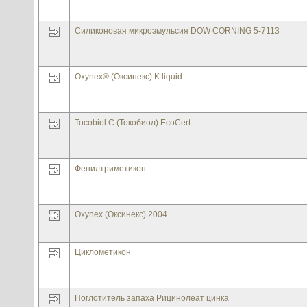
Силиконовая микроэмульсия DOW CORNING 5-7113
Oxynex® (Оксинекс) K liquid
Tocobiol C (Токобиол) EcoCert
Фенилтриметикон
Oxynex (Оксинекс) 2004
Циклометикон
Поглотитель запаха Рицинолеат цинка