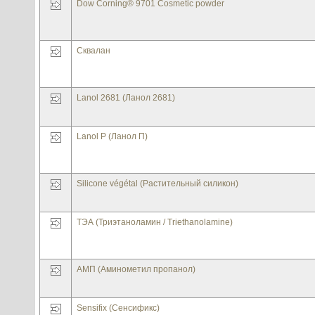
Dow Corning® 9701 Cosmetic powder
Сквалан
Lanol 2681 (Ланол 2681)
Lanol P (Ланол П)
Silicone végétal (Растительный силикон)
ТЭА (Триэтаноламин / Triethanolamine)
АМП (Аминометил пропанол)
Sensifix (Сенсификс)