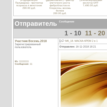
(Родофильтрат
(Дермоскальпт) - фактор
(Этиласкорбиновая
Пальмариа) - протектор
клеточного роста
кислота) ОПТ
псориаза и венотоник
фибробластов из
7,490.00 руб.
290.00 руб.
Хлореллы, восемь
белков
260.00 руб.
Отправитель
Сообщение
1 - 10
11 - 20
Участник Восемь 2018
МК_18. МАСКА-КРЕМ 2 в 1
Зарегистрированный
Отправлен:
16-11-2018 18:21
пользователь
Из:
11111111
Сообщения:
11