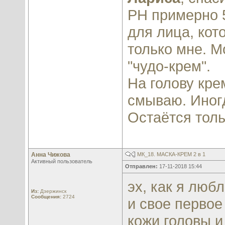
РН примерно 5
для лица, кот
только мне. М
"чудо-крем".
На голову кре
смываю. Иногд
Остаётся толь
Анна Чижова
МК_18. МАСКА-КРЕМ 2 в 1
Активный пользователь
Отправлен:
17-11-2018 15:44
эх, как я любл
Из:
Дзержинск
Сообщения:
2724
и свое первое
кожи головы и