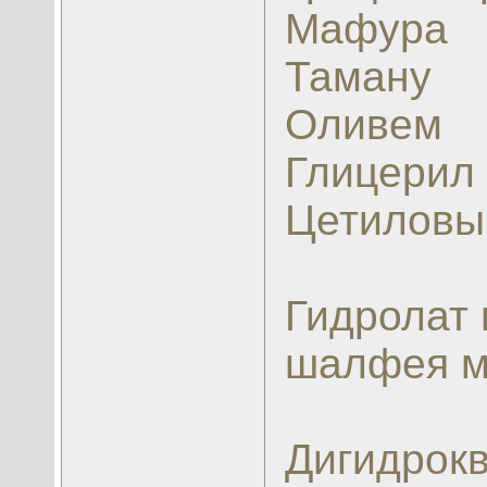
Мафура
Таману
Оливем
Глицерил 
Цетиловы
Гидролат
шалфея м
Дигидрокв