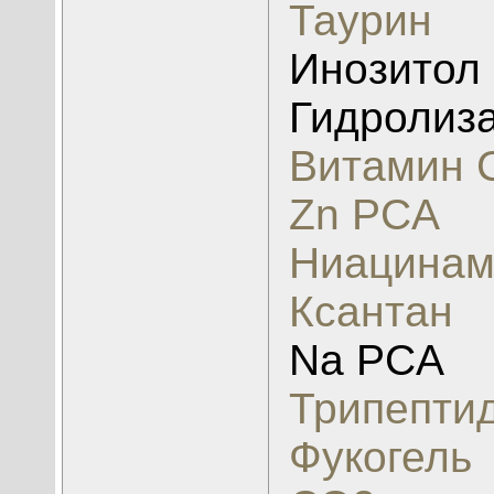
Таурин
Инозитол
Гидролиз
Витамин 
Zn PCA
Ниацинам
Ксантан
Na PCA
Трипепти
Фукогель