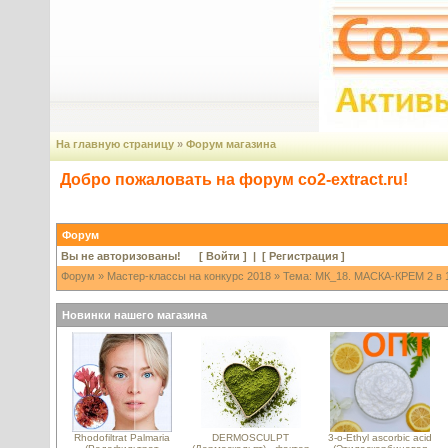
На главную страницу
»
Форум магазина
Добро пожаловать на форум co2-extract.ru!
Форум
Вы не авторизованы! [
Войти
] | [
Регистрация
]
Форум
»
Мастер-классы на конкурс 2018
» Тема: МК_18. МАСКА-КРЕМ 2 в 1
Новинки нашего магазина
Rhodofiltrat Palmaria
DERMOSCULPT
3-o-Ethyl ascorbic acid