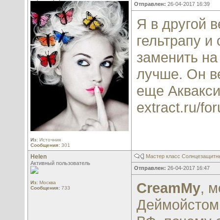
Отправлен:
26-04-2017 16:39
Я в другой 
гельтрапу и
заменить на
лучше. Он в
еще Аквакси
extract.ru/f
Из:
Источник
Сообщения:
301
Helen
Мастер класс Солнцезащитны
Активный пользователь
Отправлен:
26-04-2017 16:47
Из:
Москва
CreamMy
, 
Сообщения:
733
Деймойстом 