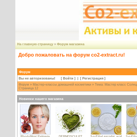
На главную страницу
»
Форум магазина
Добро пожаловать на форум co2-extract.ru!
Форум
Вы не авторизованы! [
Войти
] | [
Регистрация
]
Форум
»
Мастер-классы домашней косметики
» Тема: Мастер класс Солнц
Страница 12
Новинки нашего магазина
Rhodofiltrat Palmaria
DERMOSCULPT
3-o-Ethyl ascorbic acid
3-o-Ethy