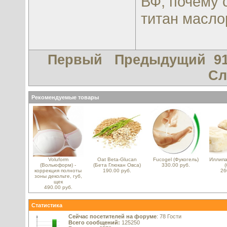
ВФ, почему 
титан масло
Первый
Предыдущий
91
Сл
Рекомендуемые товары
Voluform
Oat Beta-Glucan
Fucogel (Фукогель)
Иллипа 
(Вольюформ) -
(Бета Глюкан Овса)
330.00 руб.
(
коррекция полноты
190.00 руб.
26
зоны декольте, губ,
щек
490.00 руб.
Статистика
Сейчас посетителей на форуме
: 78 Гости
Всего сообщений:
125250