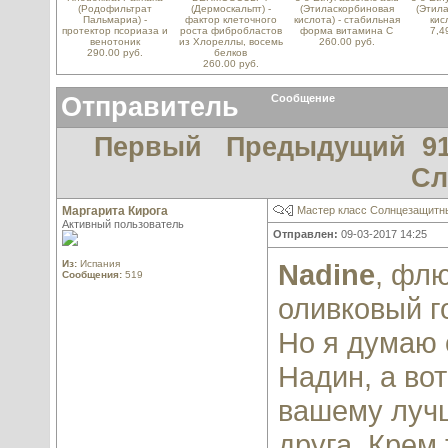
(Родофильтрат
(Дермоскальпт) -
(Этиласкорбиновая
(Этил
Пальмариа) -
фактор клеточного
кислота) - стабильная
кис
протектор псориаза и
роста фибробластов
форма витамина С
7,4
венотоник
из Хлореллы, восемь
260.00 руб.
290.00 руб.
белков
260.00 руб.
Отправитель
Сообщение
Первый
Предыдущий
91
Сл
Маргарита Кирога
Мастер класс Солнцезащитны
Активный пользователь
Отправлен:
09-03-2017 14:25
Из:
Испания
Nadine
, фл
Сообщения:
519
оливковый г
Но я думаю 
Надин, а вот
вашему лучш
друга. Крем 