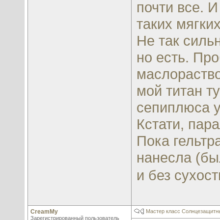
почти все. И
таких мягких
Не так силь
но есть. Про
маслораство
мой титан т
сепиплюса 
Кстати, пар
Пока гельтра
нанесла (был
и без сухос
CreamMy
Мастер класс Солнцезащитны
Зарегистрированный пользователь