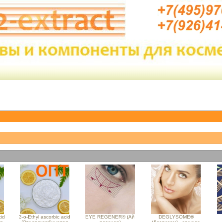
cid
3-o-Ethyl ascorbic acid
EYE REGENER® (Ай
DEGLYSOME®