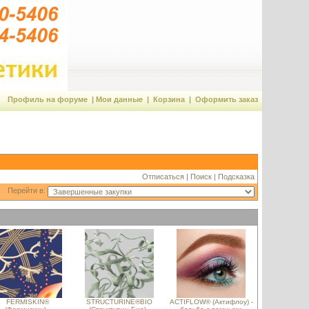
Профиль на форуме
|
Мои данные
|
Корзина
|
Оформить заказ
Отписаться
|
Поиск
|
Подсказка
Перейти в:
FERMISKIN®
STRUCTURINE®BIO
ACTIFLOW® (Актифлоу) -