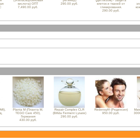
я
(Этиласкорбиновая
регинер)
(Деглизом) - защита
ная
кислота) ОПТ
290.00 руб.
клеток и тканей от
эл
С
7,490.00 руб.
гликирования.
ко
290.00 руб.
MI),
Planta M (Планта М,
Repair Complex CLR
Redensyl® (Реденсил)
Mat
д,
TEGO Care 450),
(Bifida Ferment Lysate)
950.00 руб.
300
Германия
290.00 руб.
430.00 руб.