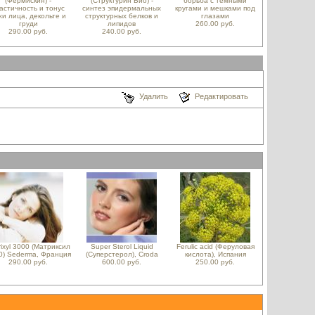
(Фермискин) -
(Структурин Био) -
борьба с темными
астичность и тонус
синтез эпидермальных
кругами и мешками под
жи лица, декольте и
структурных белков и
глазами
груди
липидов
260.00 руб.
290.00 руб.
240.00 руб.
Удалить
Редактировать
rixyl 3000 (Матриксил
Super Sterol Liquid
Ferulic acid (Феруловая
0) Sederma, Франция
(Суперстерол), Croda
кислота), Испания
290.00 руб.
600.00 руб.
250.00 руб.