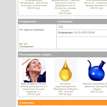
(Родофильтрат
(Дермоскальпт) - фактор
(Этиласкорбинова
Пальмариа) - протектор
клеточного роста
кислота) - стабиль
псориаза и венотоник
фибробластов из
форма витамина 
290.00 руб.
Хлореллы, восемь
260.00 руб.
белков
260.00 руб.
Отправитель
Сообщение
Не зарегистрирован
Отправлен:
01-01-1970 03:00
Из:
N/A
Сообщения:
Рекомендуемые товары
Rigin (Риджин, Ригин),
Коллаген
Dimethyl Isosorbide (D
пептид для упругости и
гидролизованный
Диметил изосорби
эластичности кожи,
(Hydrolyzed Collagen)
Индия
Sederma, 5 г
20%, Италия
190.00 руб.
240.00 руб.
290.00 руб.
Статистика