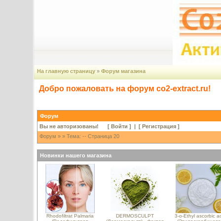
На главную страницу
»
Форум магазина
Добро пожаловать на форум co2-extract.ru!
Форум
Вы не авторизованы! [
Войти
] | [
Регистрация
]
Форум
»
» Тема: -- Страница 20
Новинки нашего магазина
Rhodofiltrat Palmaria
DERMOSCULPT
3-o-Ethyl ascorbic a