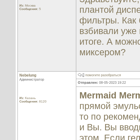
Из:
Москва
плантой дисп
Сообщения:
5
фильтры. Как 
взбивали уже 
итоге. А можн
миксером?
Nebelung
помогите разобраться
Администратор
Отправлен:
08-05-2023 19:22
Mermaid Mer
Из:
Казань
Сообщения:
8120
прямой эмульс
то по рекомен
и Вы. Вы ввод
этом. Если ге