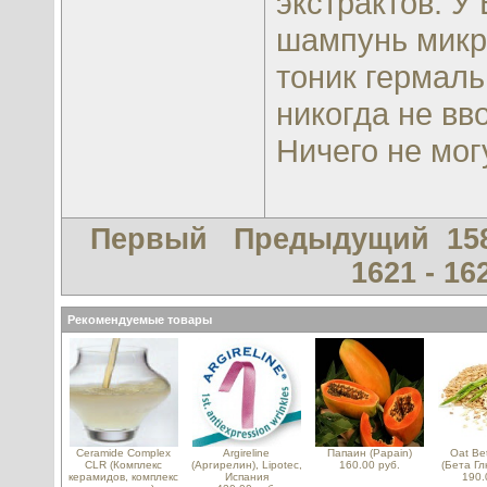
экстрактов. У
шампунь микро
тоник гермаль
никогда не в
Ничего не мог
Первый
Предыдущий
15
1621 - 16
Рекомендуемые товары
Ceramide Complex
Argireline
Папаин (Papain)
Oat Be
CLR (Комплекс
(Аргирелин), Lipotec,
160.00 руб.
(Бета Гл
керамидов, комплекс
Испания
190.