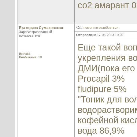
со2 амарант 
Екатерина Сумаковская
помогите разобраться
Зарегистрированный
Отправлен:
17-05-2023 10:20
пользователь
Еще такой воп
Из:
уфа
укрепления во
Сообщения:
19
ДМИ(пока его
Procapil 3%
fludipure 5%
"Тоник для в
водорастворим
кофейной кис
вода 86,9%