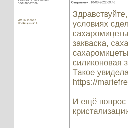
Отправлен:
10-08-2022 09:46
пользователь
Здравствуйте
Из:
Николаев
условиях сде
Сообщения:
4
сахаромицеты
закваска, сах
сахаромицеты
силиконовая з
Такое увидела
https://marief
И ещё вопрос 
кристализаци