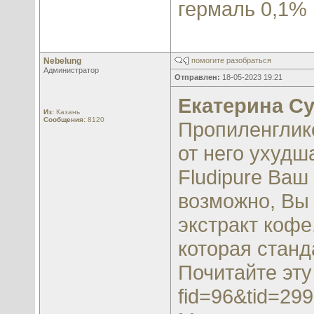
гермаль 0,1%
Nebelung
помогите разобраться
Администратор
Отправлен:
18-05-2023 19:21
Екатерина С
Из:
Казань
Сообщения:
8120
Пропиленглико
от него ухудш
Fludipure Ваш
возможно, Вы
экстракт кофе
которая станд
Почитайте эт
fid=96&tid=29