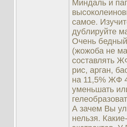
Миндаль и пап
высоколеиновы
самое. Изучит
дублируйте м
Очень бедный
(жожоба не ма
составлять ЖФ
рис, арган, ба
на 11,5% ЖФ 
уменьшать ил
гелеобразоват
А зачем Вы ул
нельзя. Какие