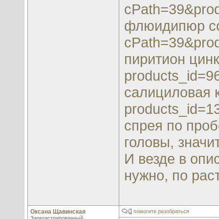
cPath=39&prod
флюидипюр
c
cPath=39&prod
пиритион цин
products_id=9
салициловая 
products_id=1
спрея по про
головы, значи
И везде в опи
нужно, по рас
Оксана Щавинская
помогите разобраться
Зарегистрированный