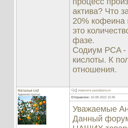
процесс произ
актива? Что з
20% кофеина н
это количеств
фазе.
Содиум PCA -
кислоты. К по
отношения.
Наталья со2
помогите разобраться
Администратор
Отправлен:
10-08-2022 15:45
Уважаемые Ан
Данный фору