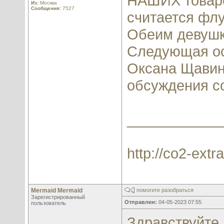
НАШИХ товаро
Из:
Москва
Сообщения:
7527
считается фл
Обеим девушк
Следующая ос
Оксана Щавинс
обсуждения со
____________
http://co2-extra
Mermaid Mermaid
помогите разобраться
Зарегистрированный
Отправлен:
04-05-2023 07:55
пользователь
Здравствуйте,