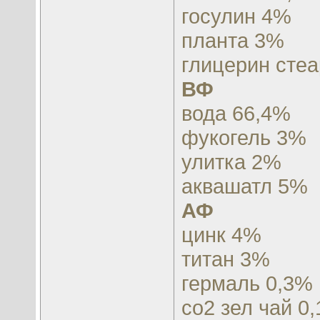
госулин 4%
планта 3%
глицерин стеа
ВФ
вода 66,4%
фукогель 3%
улитка 2%
аквашатл 5%
АФ
цинк 4%
титан 3%
гермаль 0,3%
со2 зел чай 0