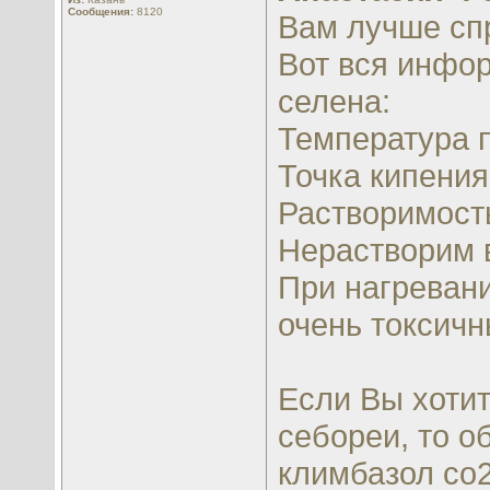
Сообщения:
8120
Вам лучше спр
Вот вся инфо
селена:
Температура 
Точка кипения 
Растворимость 
Нерастворим в
При нагреван
очень токсичн
Если Вы хотит
себореи, то о
климбазол
co2