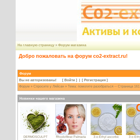
На главную страницу
»
Форум магазина
Добро пожаловать на форум co2-extract.ru!
Форум
Вы не авторизованы! [
Войти
] | [
Регистрация
]
Форум
»
Спросите у Ляйсан
» Тема: помогите разобраться -- Страница 161
Новинки нашего магазина
DERMOSCULPT
Rhodofiltrat Palmaria
3-o-Ethyl ascorbic
3-o-Ethy