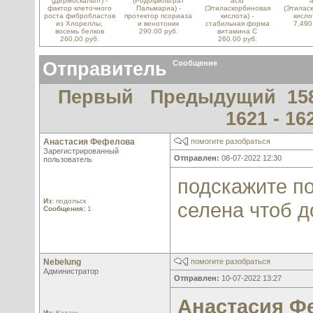
(Дермоскальпт) -
(Родофильтрат
acid
a
фактор клеточного
Пальмариа) -
(Этиласкорбиновая
(Этилас
роста фибробластов
протектор псориаза
кислота) -
кисло
из Хлореллы,
и венотоник
стабильная форма
7,490
восемь белков
290.00 руб.
витамина С
260.00 руб.
260.00 руб.
Отправитель
Сообщение
Первый
Предыдущий
15
1621 - 16
Анастасия Фефелова
помогите разобраться
Зарегистрированный
Отправлен:
08-07-2022 12:30
пользователь
подскажите по
Из:
подольск
селена чтоб д
Сообщения:
1
Nebelung
помогите разобраться
Администратор
Отправлен:
10-07-2022 13:27
Анастасия Ф
Из:
Казань