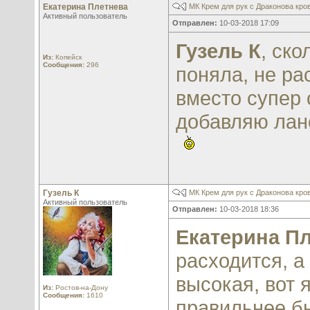
Екатерина Плетнева
МК Крем для рук с Драконова кро
Активный пользователь
Отправлен:
10-03-2018 17:09
Гузель К
, ско
Из:
Копейск
Сообщения:
296
поняла, не ра
вместо супер 
добавляю лано
Гузель К
МК Крем для рук с Драконова кро
Активный пользователь
Отправлен:
10-03-2018 18:36
Екатерина П
расходится, а
высокая, вот 
Из:
Ростов-на-Дону
Сообщения:
1610
правильнее бы