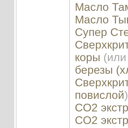
Масло Та
Масло Ты
Супер Ст
Сверхкрит
коры
(ил
березы (
Сверхкрит
повислой
)
CO2 экстр
CO2 экстр