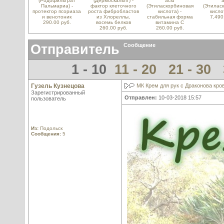
(Родофильтрат
(Дермоскальпт) -
acid
a
Пальмариа) -
фактор клеточного
(Этиласкорбиновая
(Этилас
протектор псориаза
роста фибробластов
кислота) -
кисло
и венотоник
из Хлореллы,
стабильная форма
7,490
290.00 руб.
восемь белков
витамина С
260.00 руб.
260.00 руб.
Отправитель
Сообщение
1 - 10
11 - 20
21 - 30
Гузель Кузнецова
МК Крем для рук с Драконова кро
Зарегистрированный
Отправлен:
10-03-2018 15:57
пользователь
Из:
Подольск
Сообщения:
5