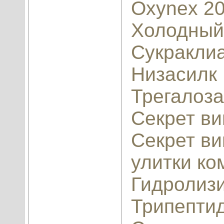
Oxynex 2
Холодный
Сукракли
Низасилк
Трегалоза
Секрет ви
Секрет ви
улитки ко
Гидролиз
Трипепти