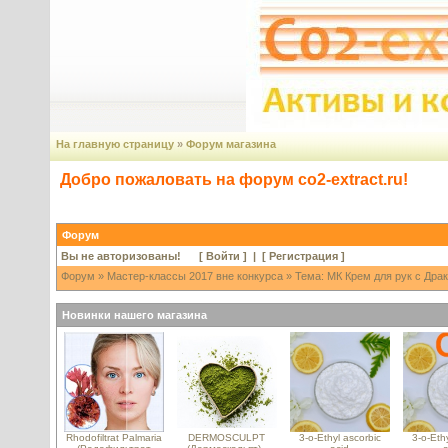
На главную страницу
»
Форум магазина
Добро пожаловать на форум co2-extract.ru!
Форум
Вы не авторизованы! [
Войти
] | [
Регистрация
]
Форум
»
Мастер-классы 2017 вне конкурса
» Тема: МК Крем для рук с Драк
Новинки нашего магазина
Rhodofiltrat Palmaria
DERMOSCULPT
3-o-Ethyl ascorbic
3-o-Ethy