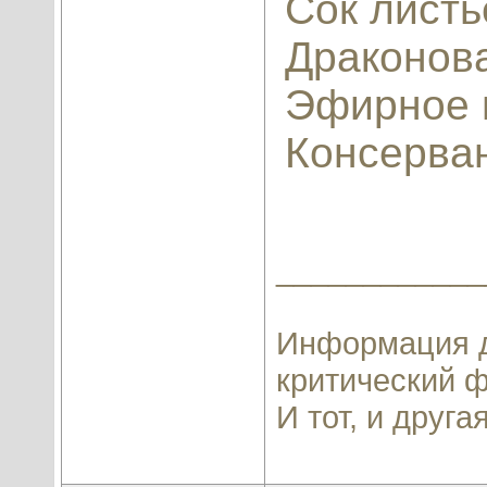
Сок листь
Драконова
Эфирное 
Консерва
____________
Информация д
критический ф
И тот, и другая