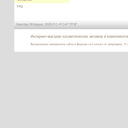
FAQ
---------
Saturday 08 August, 2026 Р С–Р С•Р Т‘Р В°
Интернет-магазин косметических активов и компоненто
Retinol 50% (Ретинол 50%), 5 г
Копирование материалов сайта и форума co2-extract.ru запрещено. © c
---------
Гидролизованные протеины
шелка (Hydrolyzed Silk Protein),
20 г
---------