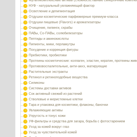
Мультикомплексные активы (сложносоставные синергичные компле
НУФ - натуральный увлажняющий фактор
Осветление и депигментация
Отдушки косметические парфюмерные премиум-класса
Отдушки пищевые (Flavors) и ароматизаторы
Очищение, пилинги, скрабы
ПАВы, Со-ПАВы, солюбилизаторы
Пептиды и аминокислоты
Пигменты, мики, перламутры
Похудение и коррекция фигуры
Пребиотики, пробиотики
Протеины косметические: коллаген, эластин, кератин, протеины жи
Противовоспалительные, анти-акнэ, матирующие
Растительные экстракты
Ретинол и ретиноподобные вещества
Силиконы
Системы доставки активов
Сок активный свежий из растений
Стволовые и меристемные клетки
Тара и упаковка для косметики, флаконы, баночки
Увлажняющие активы
Упругость и тонус кожи
УФ-фильтры и средства для загара, борьба с фотостарением
Уход за кожей вокруг глаз
Уход за чувствительной кожей