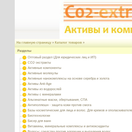
На главную страницу
»
Каталог товаров
»
Разделы
Оптовый раздел (Для юридических лиц и ИП)
CO2-экстракты
Активные компоненты
Активные молекулы
Активные нанокомплексы на основе серебра и золота
Активы Anti-Age
Активы из водорослей
Активы с минералами
Альгинатные маски, обертывания, СПА
Антиполлюшн - защита кожи против смога
Базы косметические для лица и волос. Для кремов и ополаскивател
Биотехнологии
Бисер для ванн
Витамины, минеральные комплексы и антиоксиданты
Волосы: средства против алопеции и выпадения волос