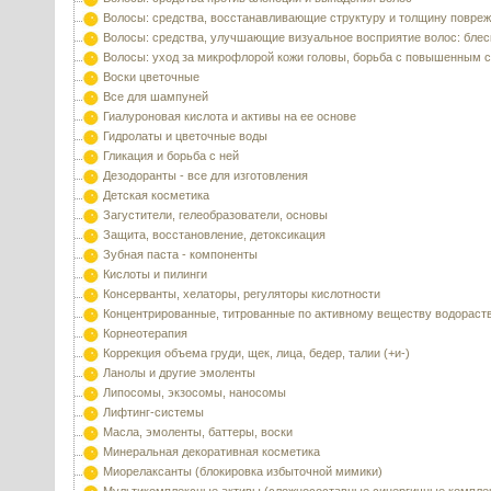
Волосы: средства, восстанавливающие структуру и толщину повре
Волосы: средства, улучшающие визуальное восприятие волос: блес
Волосы: уход за микрофлорой кожи головы, борьба с повышенным 
Воски цветочные
Все для шампуней
Гиалуроновая кислота и активы на ее основе
Гидролаты и цветочные воды
Гликация и борьба с ней
Дезодоранты - все для изготовления
Детская косметика
Загустители, гелеобразователи, основы
Защита, восстановление, детоксикация
Зубная паста - компоненты
Кислоты и пилинги
Консерванты, хелаторы, регуляторы кислотности
Концентрированные, титрованные по активному веществу водораст
Корнеотерапия
Коррекция объема груди, щек, лица, бедер, талии (+и-)
Ланолы и другие эмоленты
Липосомы, экзосомы, наносомы
Лифтинг-системы
Масла, эмоленты, баттеры, воски
Минеральная декоративная косметика
Миорелаксанты (блокировка избыточной мимики)