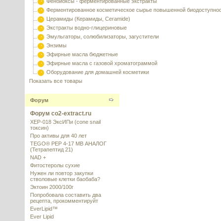
Фенбиоксы - ферментированные экстракты
Ферментированное косметическое сырье повышенной биодоступно
Церамиды (Керамиды, Ceramide)
Экстракты водно-глицериновые
Эмульгаторы, солюбилизаторы, загустители
Энзимы
Эфирные масла бюджетные
Эфирные масла с газовой хроматограммой
Оборудование для домашней косметики
Показать все товары
Форум
Форум co2-extract.ru
XEP-018 ЭксИПи (cone snail
токсин)
Про активы для 40 лет
TEGO® PEP 4-17 MB АНАЛОГ
(Тетрапептид 21)
NAD +
Фитостеролы сухие
Нужен ли повтор закупки
стволовые клетки баобаба?
Эктоин 2000/100г
Попробовала составить два
рецепта, прокомментируйт
EverLipid™
Ever Lipid