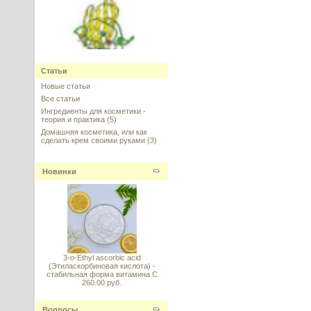
СОД (Супероксиддисмутаза
Статьи
стабилизированная), Италия
Новые статьи
Все статьи
---------
Ингредиенты для косметики -
теория и практика
(5)
Домашняя косметика, или как
сделать крем своими руками
(3)
Новинки
Ретинол (Retinol) в липосомах
10%
---------
3-o-Ethyl ascorbic acid
(Этиласкорбиновая кислота) -
стабильная форма витамина С
260.00 руб.
Ретинол в липосомах (Retinol
Liposome System)
пастообразный
Вопросы